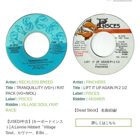
Artist :
RECKLESS BREED
Artist :
PINCHERS
Title :
TRANQUILLITY (VG+) / RAT
Title :
LIFT IT UP AGAIN Pt.2 1/2
PACK (VG+/WOL)
Label :
PISCES
Label :
PISCES
Riddim :
ANSWER
Riddim :
VILLAGE SOUL
/
RAT
RACE
【Dead Stock】 名曲続編!
【USED/中古】[キーボードインス
詳しくはこちら
ト] A:Lennie Hibbert「Village
Soul」カヴァー、B:Bo ...