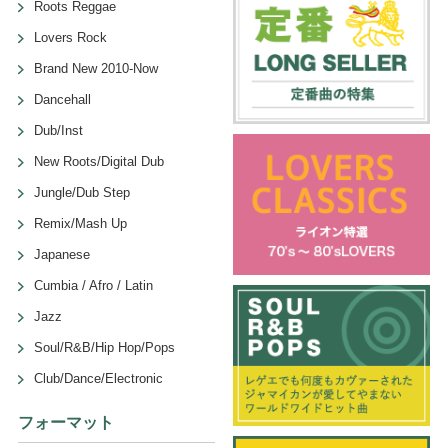
Roots Reggae
Lovers Rock
Brand New 2010-Now
Dancehall
Dub/Inst
New Roots/Digital Dub
Jungle/Dub Step
Remix/Mash Up
Japanese
Cumbia / Afro / Latin
Jazz
Soul/R&B/Hip Hop/Pops
Club/Dance/Electronic
フォーマット