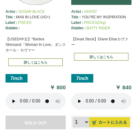
Artist :
SUGAR BLACK
Artist :
GHOST
Title :
MAN IN LOVE (VG+)
Title :
YOU’RE MY INSPIRATION
Label :
PISCES
Label :
PISCES(Org)
Riddim :
Riddim :
BATTY RIDER
【USED/中古】*Barbra
【Dead Stock】Diane Eliseカヴァ
Streisand「Woman In Love」ダンス
ー
ホール・カヴァー
詳しくはこちら
詳しくはこちら
￥
800
￥
840
SOLD OUT