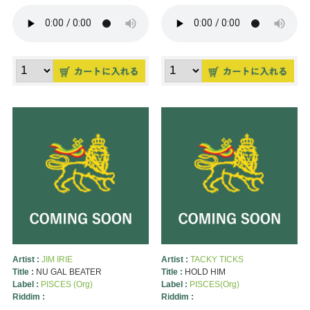
Artist :
JIM IRIE
Artist :
TACKY TICKS
Title :
NU GAL BEATER
Title :
HOLD HIM
Label :
PISCES (Org)
Label :
PISCES(Org)
Riddim :
Riddim :