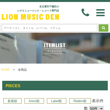
名古屋市千種区の
レゲエミュージック・レコード専門店
HOME
>
全商品
PISCES
表示件
新着順
Artist順
Label順
Riddim順
数