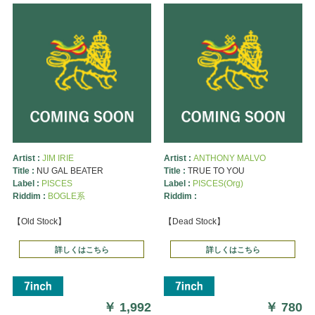
Artist :
JIM IRIE
Artist :
ANTHONY MALVO
Title :
NU GAL BEATER
Title :
TRUE TO YOU
Label :
PISCES
Label :
PISCES(Org)
Riddim :
BOGLE系
Riddim :
【Old Stock】
【Dead Stock】
詳しくはこちら
詳しくはこちら
￥
1,992
￥
780