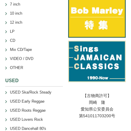
7 inch
10 inch
12 inch
LP
CD
Mix CD/Tape
VIDEO / DVD
OTHER
USED
USED Ska/Rock Steady
【古物商許可】
USED Early Reggae
岡崎 隆
愛知県公安委員会
USED Roots Reggae
第541011703200号
USED Lovers Rock
USED Dancehall 80's