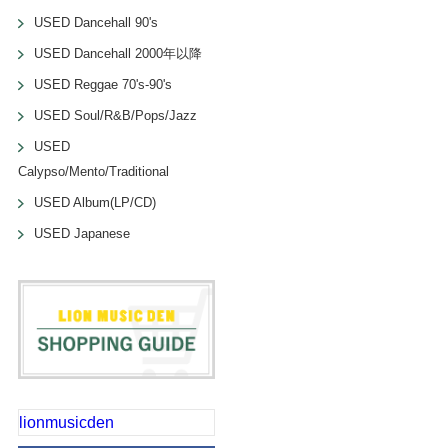
USED Dancehall 90's
USED Dancehall 2000年以降
USED Reggae 70's-90's
USED Soul/R&B/Pops/Jazz
USED
Calypso/Mento/Traditional
USED Album(LP/CD)
USED Japanese
lionmusicden