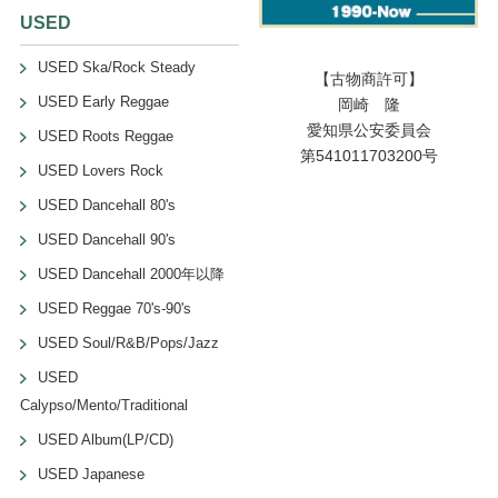
USED
USED Ska/Rock Steady
【古物商許可】
USED Early Reggae
岡崎 隆
愛知県公安委員会
USED Roots Reggae
第541011703200号
USED Lovers Rock
USED Dancehall 80's
USED Dancehall 90's
USED Dancehall 2000年以降
USED Reggae 70's-90's
USED Soul/R&B/Pops/Jazz
USED
Calypso/Mento/Traditional
USED Album(LP/CD)
USED Japanese