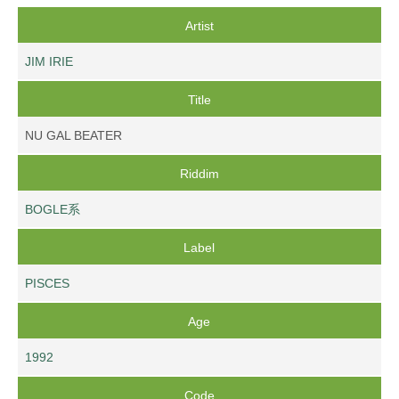
Artist
JIM IRIE
Title
NU GAL BEATER
Riddim
BOGLE系
Label
PISCES
Age
1992
Code