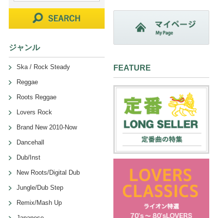
ジャンル
Ska / Rock Steady
FEATURE
Reggae
Roots Reggae
Lovers Rock
Brand New 2010-Now
Dancehall
Dub/Inst
New Roots/Digital Dub
Jungle/Dub Step
Remix/Mash Up
Japanese