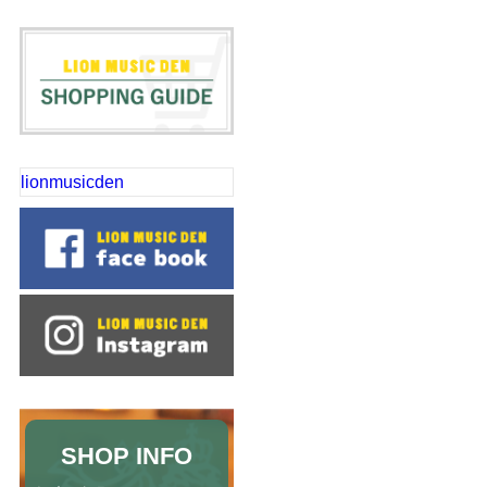
lionmusicden
SHOP INFO