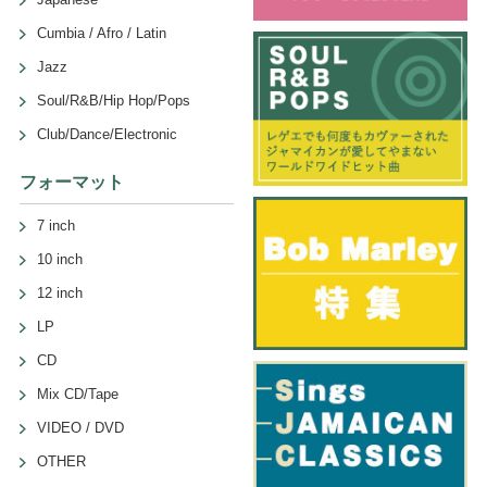
Cumbia / Afro / Latin
Jazz
Soul/R&B/Hip Hop/Pops
Club/Dance/Electronic
フォーマット
7 inch
10 inch
12 inch
LP
CD
Mix CD/Tape
VIDEO / DVD
OTHER