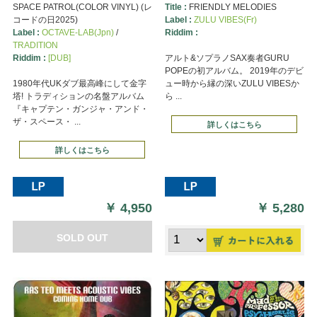
SPACE PATROL(COLOR VINYL) (レ
Title :
FRIENDLY MELODIES
コードの日2025)
Label :
ZULU VIBES(Fr)
Label :
OCTAVE-LAB(Jpn)
/
Riddim :
TRADITION
Riddim :
[DUB]
アルト&ソプラノSAX奏者GURU
POPEの初アルバム。 2019年のデビ
1980年代UKダブ最高峰にして金字
ュー時から縁の深いZULU VIBESか
塔! トラディションの名盤アルバム
ら ...
『キャプテン・ガンジャ・アンド・
ザ・スペース・ ...
詳しくはこちら
詳しくはこちら
￥
4,950
￥
5,280
SOLD OUT