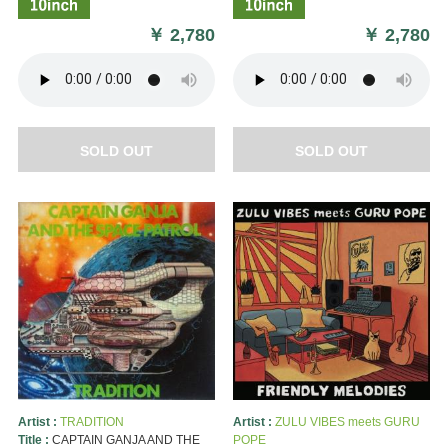
￥
2,780
￥
2,780
SOLD OUT
SOLD OUT
Artist :
TRADITION
Artist :
ZULU VIBES meets GURU
Title :
CAPTAIN GANJA AND THE
POPE