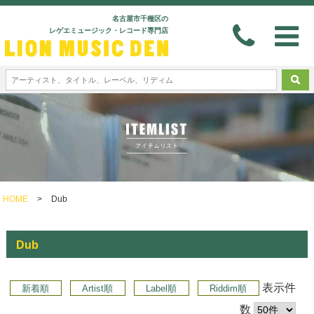
名古屋市千種区の
レゲエミュージック・レコード専門店
HOME
>
Dub
Dub
表示件
新着順
Artist順
Label順
Riddim順
数