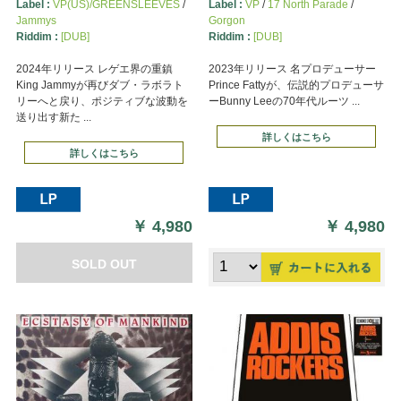
Label :
VP(US)/GREENSLEEVES
/
Label :
VP
/
17 North Parade
/
Jammys
Gorgon
Riddim :
[DUB]
Riddim :
[DUB]
2024年リリース レゲエ界の重鎮
2023年リリース 名プロデューサー
King Jammyが再びダブ・ラボラト
Prince Fattyが、伝説的プロデューサ
リーへと戻り、ポジティブな波動を
ーBunny Leeの70年代ルーツ ...
送り出す新た ...
詳しくはこちら
詳しくはこちら
￥
4,980
￥
4,980
SOLD OUT