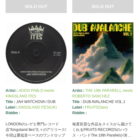
SOLD OUT
SOLD OUT
Artist :
ADDIS PABLO meets
Artist :
THE 18th PARARELL meets
KINGSLAND ITES
ROBERTO SANCHEZ
Title :
JAH WATCHOVA / DUB
Title :
DUB AVALANCHE VOL.1
Label :
KINGSLAND ITES(UK)
Label :
FRUITS(Sws)
Riddim :
Riddim :
LONDONのレゲエ専門レコード
毎度良質な作品をスイスから届けて
店”Kingsland Ites"久々の7"リリース!
くれるFRUITS RECORDSのハウ
今回は重低音ベースのワンドロップ
ス・バンドThe 18th Parallelが演 ...