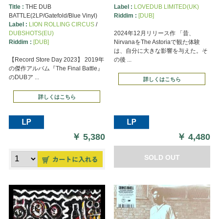
Title :
THE DUB
Label :
LOVEDUB LIMITED(UK)
BATTLE(2LP/Gatefold/Blue Vinyl)
Riddim :
[DUB]
Label :
LION ROLLING CIRCUS
/
DUBSHOTS(EU)
2024年12月リリース作 「昔、
Riddim :
[DUB]
NirvanaをThe Astoriaで観た体験
は、自分に大きな影響を与えた。そ
【Record Store Day 2023】 2019年
の後 ...
の傑作アルバム『The Final Battle』
のDUBア ...
詳しくはこちら
詳しくはこちら
￥
5,380
￥
4,480
SOLD OUT