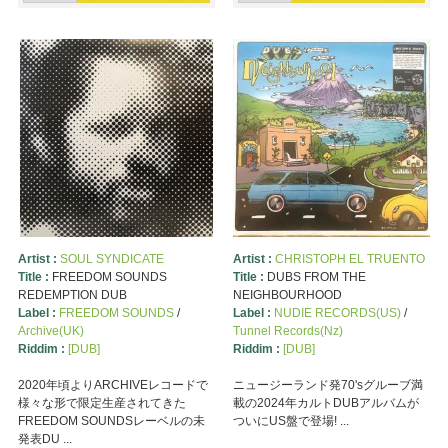
Artist :
SOUL SYNDICATE
Artist :
CHRISTOPH EL TRUENTO
Title :
FREEDOM SOUNDS
Title :
DUBS FROM THE
REDEMPTION DUB
NEIGHBOURHOOD
Label :
FREEDOM SOUNDS
/
Label :
NUDIE RECORDS(US)
/
Archive(UK)
Tunnel Records(Nz)
Riddim :
[DUB]
Riddim :
[DUB]
2020年頃よりARCHIVEレコードで
ニュージーランド発70'sグルーブ満
様々な形で限定生産されてきた
載の2024年カルトDUBアルバムが
FREEDOM SOUNDSレーベルの未
ついにUS盤で登場! ...
発表DU ...