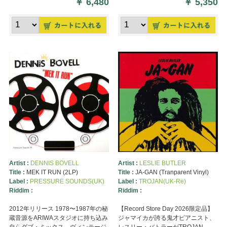
￥
6,480
￥
5,350
Artist :
DENNIS BOVELL
Artist :
LESLIE BUTLER
Title :
MEK IT RUN (2LP)
Title :
JA-GAN (Tranparent Vinyl)
Label :
PRESSURE SOUNDS(UK)
Label :
TROJAN(UK-Re)
Riddim :
Riddim :
2012年リリース 1978〜1987年の秘
【Record Store Day 2026限定品】
蔵音源をARIWAスタジオに持ち込み
ジャマイカが誇る鬼才ピアニスト、
自らダブ・ミックス。ヴィンテージ
レスリー・バトラーがTROJAN ...