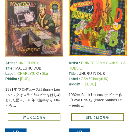
Artist :
KING TUBBY
Artist :
PRINCE JAMMY with SLY &
Title :
MAJESTIC DUB
ROBBIE
Label :
CHARLY(UK)
/
Star
Title :
UHURU IN DUB
Riddim :
[DUB]
Label :
CSA
/
Charly(UK)
Riddim :
【DUB】
1981年 プロデュースはBunny Lee
でバックはスライ&ロビーをはじめ
1982年 Black Uhuruのデビュー作
とした面々。 70年代後半から80年
『Love Crisis』(Black Sounds Of
ぐら ...
Freedo ...
詳しくはこちら
詳しくはこちら