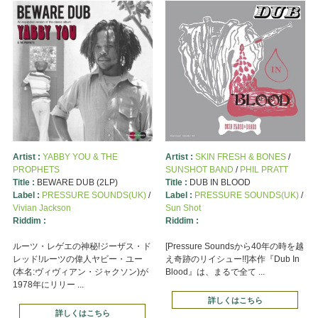
Artist :
YABBY YOU & THE
Artist :
SKIN FRESH & BONES
/
PROPHETS
SUNSHOT BAND
/
PHIL PRATT
Title :
BEWARE DUB (2LP)
Title :
DUB IN BLOOD
Label :
PRESSURE SOUNDS(UK)
/
Label :
PRESSURE SOUNDS(UK)
/
Vivian Jackson
Sun Shot
Riddim :
Riddim :
ルーツ・レゲエの神秘!ジーザス・ド
[Pressure Soundsから40年の時を越
レッド!ルーツの偉人ヤビー・ユー
え奇跡のリイシュー!!]本作『Dub In
(本名:ヴィヴィアン・ジャクソン)が
Blood』は、まるで全て ...
1978年にリリー ...
詳しくはこちら
詳しくはこちら