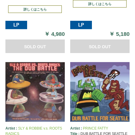
詳しくはこちら
詳しくはこちら
￥
4,980
￥
5,180
SOLD OUT
SOLD OUT
Artist :
SLY & ROBBIE v.s. ROOTS
Artist :
PRINCE FATTY
RADICS
Title :
DUB BATTLE FOR SEATTLE