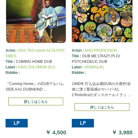
Artist :
RAS TEO meets ACOUSTIC
Artist :
MAD PROFESSOR
VIBES
Title :
DUB ME CRAZY Pt.10 :
Title :
COMING HOME DUB
PSYCHEDELIC DUB
Label :
KING SOLOMON (EU)
Label :
ARIWA(UK)
Riddim :
Riddim :
『Coming Home』のDUBアルバム
1990年 打ち込み期DUBの大傑作!全
SIDE A A1 DUBNKIND ...
体に漂う緊張感がヤバイ! A1、
2:Roboticsのダンスホールトラッ ...
詳しくはこちら
詳しくはこちら
￥
4,500
￥
3,980