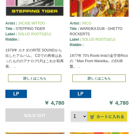
Artist :
JACKIE MITTOO
Artist :
RICO
Title :
STEPPING TIGER
Title :
WAREIKA DUB - GHETTO
Label :
SOLUD ROOTS(EU)
ROCKERTS
Riddim :
Label :
SOLUD ROOTS(EU)
Riddim :
1979年 カナダのRITE SOUNDから
出したアルバム。 CDでの再発はあ
1977年 70's Roots Instの金字塔Rico
ったもののアナログLPはこれが初再
の『Man From Wareika』のDUB
発。 ...
盤。 ...
詳しくはこちら
詳しくはこちら
￥
4,780
￥
4,780
SOLD OUT