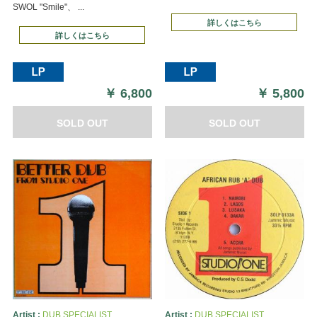
SWOL "Smile"、 ...
詳しくはこちら
詳しくはこちら
￥
6,800
￥
5,800
SOLD OUT
SOLD OUT
Artist :
DUB SPECIALIST
Artist :
DUB SPECIALIST