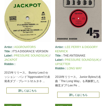
Artist :
AGGROVATORS
Artist :
LEE PERRY & DIGGORY
Title :
IT'S A DISGRACE VERSION
KENRICK
Label :
PRESSURE SOUNDS(UK)
/
Title :
THE ANTISNAKE
JACKPOT
Label :
PRESSURE SOUNDS(UK)
/
Riddim :
UPSETTER
Riddim :
LONG WAY
2015年リリース。 Bunny Leeのセ
ッション・バンド”Aggrovators"の未
2018年リリース。 Junior Bylesの名
発表ダブ・プレート/オルタネ ...
曲「The Long Way」を再解釈した
幽玄ダブ! Lee Pe ...
詳しくはこちら
詳しくはこちら