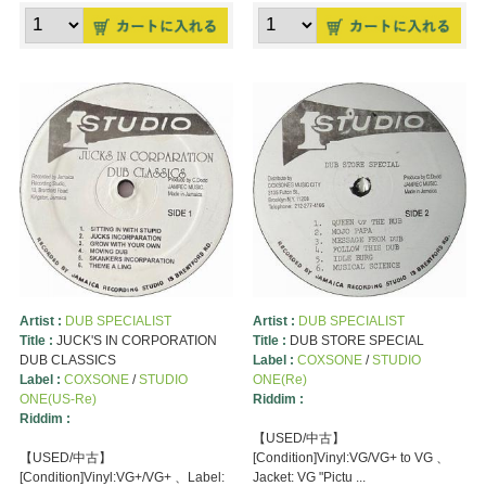
Artist :
DUB SPECIALIST
Artist :
DUB SPECIALIST
Title :
JUCK'S IN CORPORATION
Title :
DUB STORE SPECIAL
DUB CLASSICS
Label :
COXSONE
/
STUDIO
Label :
COXSONE
/
STUDIO
ONE(Re)
ONE(US-Re)
Riddim :
Riddim :
【USED/中古】
【USED/中古】
[Condition]Vinyl:VG/VG+ to VG 、
[Condition]Vinyl:VG+/VG+ 、Label:
Jacket: VG "Pictu ...