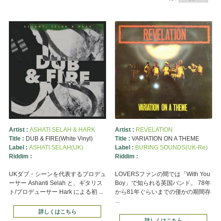
Artist :
ASHATI SELAH & HARK
Artist :
REVELATION
Title :
DUB & FIRE(White Vinyl)
Title :
VARIATION ON A THEME
Label :
ASHATI SELAH(UK)
Label :
BURING SOUNDS(UK-Re)
Riddim :
Riddim :
UKダブ・シーンを代表するプロデュ
LOVERSファンの間では「With You
ーサー Ashanti Selah と、ギタリス
Boy」で知られる英国バンド。 78年
ト/プロデューサー Hark による初 ...
から81年ぐらいまでの僅かの期間存
...
詳しくはこちら
詳しくはこちら