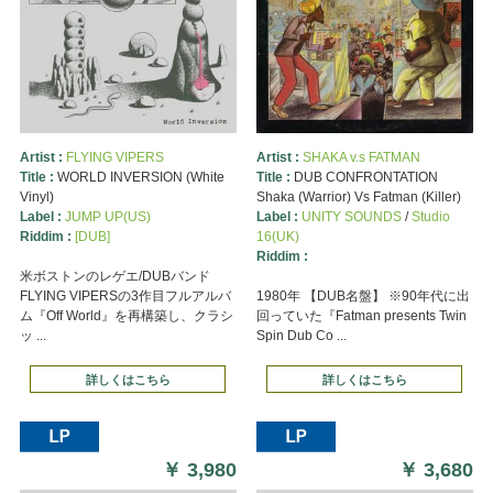
Artist :
FLYING VIPERS
Artist :
SHAKA v.s FATMAN
Title :
WORLD INVERSION (White
Title :
DUB CONFRONTATION
Vinyl)
Shaka (Warrior) Vs Fatman (Killer)
Label :
JUMP UP(US)
Label :
UNITY SOUNDS
/
Studio
Riddim :
[DUB]
16(UK)
Riddim :
米ボストンのレゲエ/DUBバンド
FLYING VIPERSの3作目フルアルバ
1980年 【DUB名盤】 ※90年代に出
ム『Off World』を再構築し、クラシ
回っていた『Fatman presents Twin
ッ ...
Spin Dub Co ...
詳しくはこちら
詳しくはこちら
￥
3,980
￥
3,680