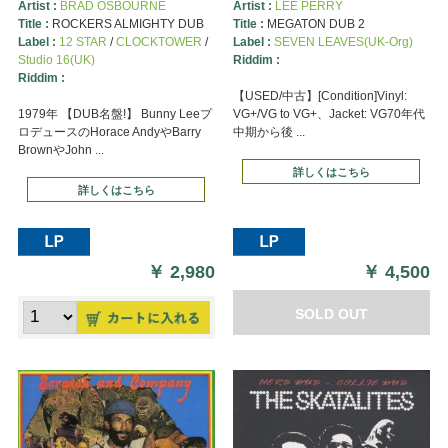
Artist :
BRAD OSBOURNE
Artist :
LEE PERRY
Title :
ROCKERS ALMIGHTY DUB
Title :
MEGATON DUB 2
Label :
12 STAR
/
CLOCKTOWER
/
Label :
SEVEN LEAVES(UK-Org)
Studio 16(UK)
Riddim :
Riddim :
【USED/中古】[Condition]Vinyl:
1979年 【DUB名盤!】 Bunny Leeプ
VG+/VG to VG+、Jacket: VG70年代
ロデュースのHorace AndyやBarry
中期から後 ...
BrownやJohn ...
詳しくはこちら
詳しくはこちら
￥
2,980
￥
4,500
SOLD OUT