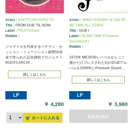
Artist :
ROOTS ARCHITECTS
Artist :
JIMMY RADWAY & THE FE
Title :
FROM DUB 'TIL NOW
ME TIME ALL STARS
Label :
FRUITS(Sws)
Title :
DUB I
Riddim :
Label :
FE-ME-TIME
/
Pressure
Sounds(UK)
ジャマイカを代表するベテラン・セ
Riddim :
ッション・ミュージシャン総勢50名
余で作られた記念碑的プロジェクト
1975年 MICRONレーベルからごく
ROOTS ARCHI ...
僅かだけプレスされた幻のDUBアル
バムを2008年にPressure Sound ...
詳しくはこちら
詳しくはこちら
￥
4,280
￥
3,980
SOLD OUT