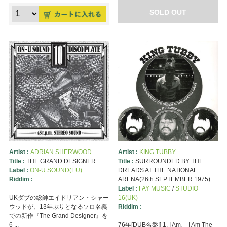
SOLD OUT
Artist :
ADRIAN SHERWOOD
Artist :
KING TUBBY
Title :
THE GRAND DESIGNER
Title :
SURROUNDED BY THE
Label :
ON-U SOUND(EU)
DREADS AT THE NATIONAL
Riddim :
ARENA(26th SEPTEMBER 1975)
Label :
FAY MUSIC
/
STUDIO
UKダブの総帥エイドリアン・シャー
16(UK)
ウッドが、13年ぶりとなるソロ名義
Riddim :
での新作『The Grand Designer』を
6 ...
76年[DUB名盤!] 1. I Am、 I Am The