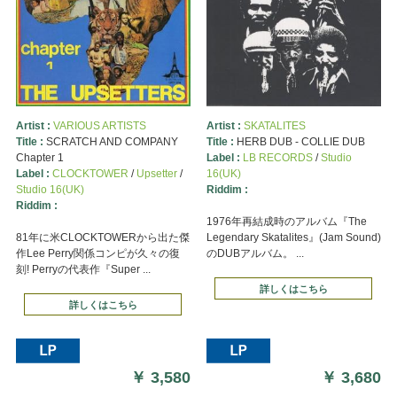
Artist :
VARIOUS ARTISTS
Artist :
SKATALITES
Title :
SCRATCH AND COMPANY
Title :
HERB DUB - COLLIE DUB
Chapter 1
Label :
LB RECORDS
/
Studio
Label :
CLOCKTOWER
/
Upsetter
/
16(UK)
Studio 16(UK)
Riddim :
Riddim :
1976年再結成時のアルバム『The
81年に米CLOCKTOWERから出た傑
Legendary Skatalites』(Jam Sound)
作Lee Perry関係コンピが久々の復
のDUBアルバム。 ...
刻! Perryの代表作『Super ...
詳しくはこちら
詳しくはこちら
￥
3,580
￥
3,680