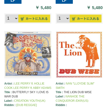
￥
5,480
￥
5,480
Artist :
LEE PERRY ft. HOLLIE
Artist :
IVAN "LLOYDIE SLIM"
COOK LEE PERRY ft. ABBY ADAMS
SMITH
Title :
BUTTERFLY SKY / LOVE IS
Title :
THE LION DUB WISE
WAR DUB
Label :
IVANHOE THE
Label :
CREATION YOUTH(UK)
CONQUEROR /DKR(US)
Riddim :
[DUB REGGAE]
Riddim :