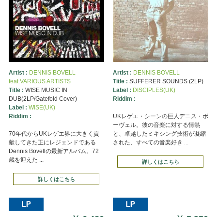
Artist :
DENNIS BOVELL
Artist :
DENNIS BOVELL
feat.VARIOUS ARTISTS
Title :
SUFFERER SOUNDS (2LP)
Title :
WISE MUSIC IN
Label :
DISCIPLES(UK)
DUB(2LP/Gatefold Cover)
Riddim :
Label :
WISE(UK)
Riddim :
UKレゲエ・シーンの巨人デニス・ボ
ーヴェル。彼の音楽に対する情熱
70年代からUKレゲエ界に大きく貢
と、卓越したミキシング技術が凝縮
献してきた正にレジェンドである
された、すべての音楽好き ...
Dennis Bovellの最新アルバム。72
歳を迎えた ...
詳しくはこちら
詳しくはこちら