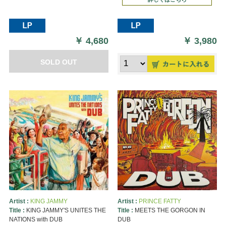
￥
4,680
￥
3,980
SOLD OUT
Artist :
KING JAMMY
Artist :
PRINCE FATTY
Title :
KING JAMMY'S UNITES THE
Title :
MEETS THE GORGON IN
NATIONS with DUB
DUB