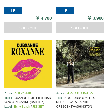
￥
4,780
￥
3,980
SOLD OUT
SOLD OUT
Artist :
DUBXANNE
Artist :
AUGUSTUS PABLO
Title :
ROXANNE ft. Joe Peng (RSD
Title :
KING TUBBY'S MEETS
Vocal) / ROXANNE (RSD Dub)
ROCKERS AT 5 CARDIFF
Label :
Echo Beach
/
JET SET
CRESCENTWASHINGTON