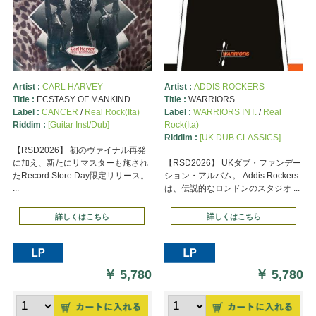
Artist :
CARL HARVEY
Artist :
ADDIS ROCKERS
Title :
ECSTASY OF MANKIND
Title :
WARRIORS
Label :
CANCER
/
Real Rock(Ita)
Label :
WARRIORS INT.
/
Real
Riddim :
[Guitar Inst/Dub]
Rock(Ita)
Riddim :
[UK DUB CLASSICS]
【RSD2026】 初のヴァイナル再発
に加え、新たにリマスターも施され
【RSD2026】 UKダブ・ファンデー
たRecord Store Day限定リリース。
ション・アルバム。 Addis Rockers
...
は、伝説的なロンドンのスタジオ ...
詳しくはこちら
詳しくはこちら
￥
5,780
￥
5,780