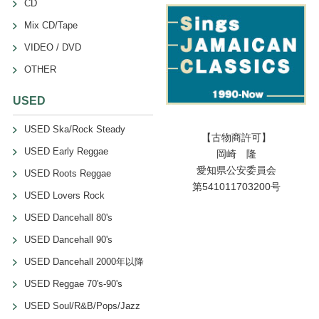
CD
Mix CD/Tape
VIDEO / DVD
OTHER
USED
USED Ska/Rock Steady
【古物商許可】
USED Early Reggae
岡崎 隆
愛知県公安委員会
USED Roots Reggae
第541011703200号
USED Lovers Rock
USED Dancehall 80's
USED Dancehall 90's
USED Dancehall 2000年以降
USED Reggae 70's-90's
USED Soul/R&B/Pops/Jazz