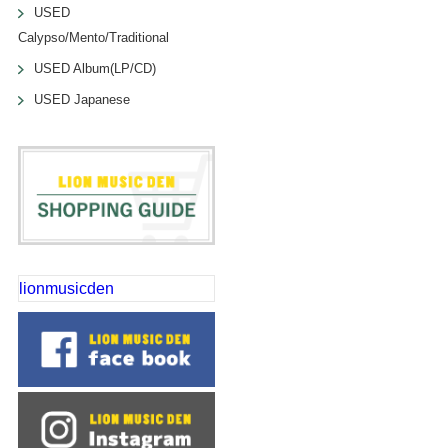
USED
Calypso/Mento/Traditional
USED Album(LP/CD)
USED Japanese
lionmusicden