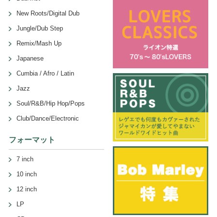
New Roots/Digital Dub
Jungle/Dub Step
Remix/Mash Up
Japanese
Cumbia / Afro / Latin
Jazz
Soul/R&B/Hip Hop/Pops
Club/Dance/Electronic
フォーマット
7 inch
10 inch
12 inch
LP