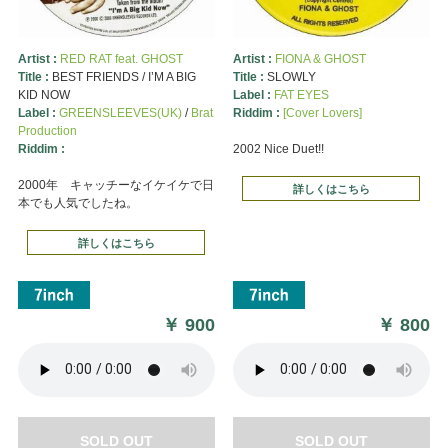
Artist :
RED RAT feat. GHOST
Artist :
FIONA & GHOST
Title :
BEST FRIENDS / I’M A BIG
Title :
SLOWLY
KID NOW
Label :
FAT EYES
Label :
GREENSLEEVES(UK)
/
Brat
Riddim :
[Cover Lovers]
Production
Riddim :
2002 Nice Duet!!
2000年 キャッチーなイケイケで日
詳しくはこちら
本でも人気でしたね。
詳しくはこちら
￥
900
￥
800
SOLD OUT
SOLD OUT