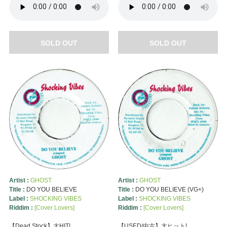
SOLD OUT
SOLD OUT
Artist :
GHOST
Artist :
GHOST
Title :
DO YOU BELIEVE
Title :
DO YOU BELIEVE (VG+)
Label :
SHOCKING VIBES
Label :
SHOCKING VIBES
Riddim :
[Cover Lovers]
Riddim :
[Cover Lovers]
【Dead Stock】大HIT!
【USED/中古】大ヒット!