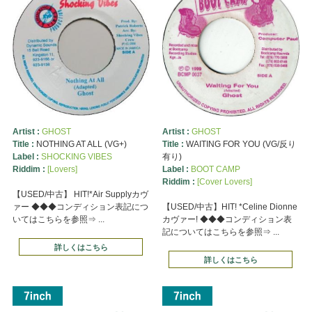
Artist :
GHOST
Artist :
GHOST
Title :
NOTHING AT ALL (VG+)
Title :
WAITING FOR YOU (VG/反り
Label :
SHOCKING VIBES
有り)
Riddim :
[Lovers]
Label :
BOOT CAMP
Riddim :
[Cover Lovers]
【USED/中古】 HIT!*Air Supplyカヴ
ァー ◆◆◆コンディション表記につ
【USED/中古】HIT! *Celine Dionne
いてはこちらを参照⇒ ...
カヴァー! ◆◆◆コンディション表
記についてはこちらを参照⇒ ...
詳しくはこちら
詳しくはこちら