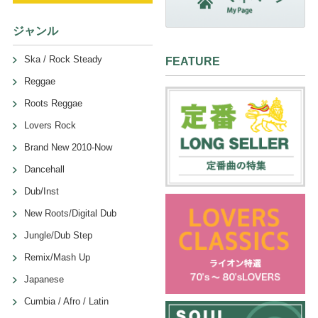
ジャンル
Ska / Rock Steady
FEATURE
Reggae
Roots Reggae
Lovers Rock
Brand New 2010-Now
Dancehall
Dub/Inst
New Roots/Digital Dub
Jungle/Dub Step
Remix/Mash Up
Japanese
Cumbia / Afro / Latin