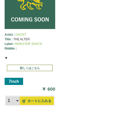
Artist :
GHOST
Title :
THE ALTER
Label :
MONSTER SHACK
Riddim :
★
詳しくはこちら
￥
600