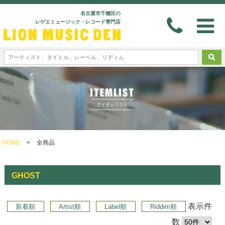
名古屋市千種区の
レゲエミュージック・レコード専門店
HOME
>
全商品
GHOST
表示件
新着順
Artist順
Label順
Riddim順
数