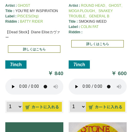
Artist :
GHOST
Artist :
ROUND HEAD、GHOST、
Title :
YOU’RE MY INSPIRATION
MOGA PLOUGH、SNAKEY
Label :
PISCES(Org)
TROUBLE、GENERAL B
Riddim :
BATTY RIDER
Title :
SMOKING WEED
Label :
COLIN FAT
【Dead Stock】Diane Eliseカヴァ
Riddim :
ー
詳しくはこちら
詳しくはこちら
￥
840
￥
600