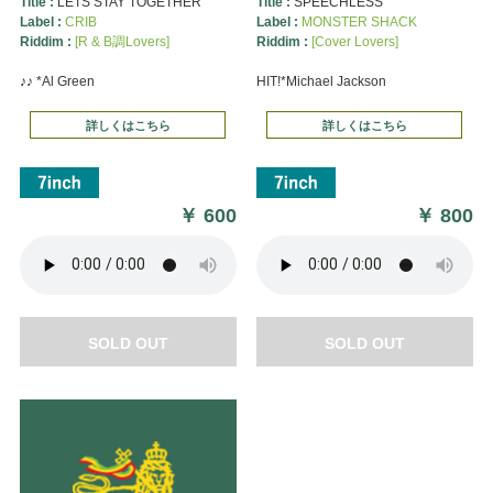
Title :
LETS STAY TOGETHER
Title :
SPEECHLESS
Label :
CRIB
Label :
MONSTER SHACK
Riddim :
[R & B調Lovers]
Riddim :
[Cover Lovers]
♪♪ *Al Green
HIT!*Michael Jackson
詳しくはこちら
詳しくはこちら
￥
600
￥
800
SOLD OUT
SOLD OUT