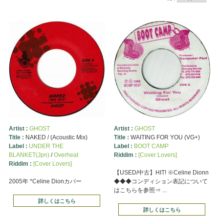
Artist :
GHOST
Artist :
GHOST
Title :
NAKED / (Acoustic Mix)
Title :
WAITING FOR YOU (VG+)
Label :
UNDER THE
Label :
BOOT CAMP
BLANKET(Jpn)
/
Overheat
Riddim :
[Cover Lovers]
Riddim :
[Cover Lovers]
【USED/中古】HIT! ※Celine Dionn
2005年 *Celine Dionカバー
◆◆◆コンディション表記について
はこちらを参照⇒ ...
詳しくはこちら
詳しくはこちら