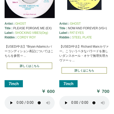
Artist :
GHOST
Artist :
GHOST
Title :
PLEASE FORGIVE ME (EX)
Title :
NOW AND FOREVER (VG+)
Label :
SHOCKING VIBES(Org)
Label :
FAT EYES
Riddim :
CORDY ROY
Riddim :
STEEL PLATE
【USED/中古】*Bryan Adamsカバ
【USED/中古】Richard Marxカヴァ
ーコンディション表記についてはこ
ー。こういうベタなバラードを激し
ちらを参照⇒ ...
いダンスホール・オケで無理矢理カ
ヴァーっ ...
詳しくはこちら
詳しくはこちら
￥
600
￥
700