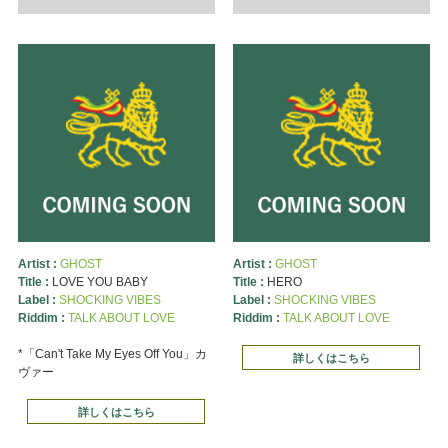
Artist :
GHOST
Artist :
GHOST
Title :
LOVE YOU BABY
Title :
HERO
Label :
SHOCKING VIBES
Label :
SHOCKING VIBES
Riddim :
TALK ABOUT LOVE
Riddim :
TALK ABOUT LOVE
*「Can't Take My Eyes Off You」カ
詳しくはこちら
ヴァー
詳しくはこちら