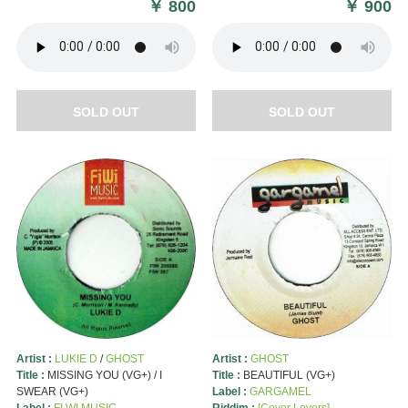
￥
800
￥
900
SOLD OUT
SOLD OUT
Artist :
LUKIE D
/
GHOST
Artist :
GHOST
Title :
MISSING YOU (VG+) / I
Title :
BEAUTIFUL (VG+)
SWEAR (VG+)
Label :
GARGAMEL
Label :
FI WI MUSIC
Riddim :
[Cover Lovers]