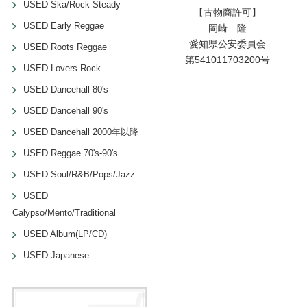
USED Ska/Rock Steady
【古物商許可】
USED Early Reggae
岡崎 隆
愛知県公安委員会
USED Roots Reggae
第541011703200号
USED Lovers Rock
USED Dancehall 80's
USED Dancehall 90's
USED Dancehall 2000年以降
USED Reggae 70's-90's
USED Soul/R&B/Pops/Jazz
USED
Calypso/Mento/Traditional
USED Album(LP/CD)
USED Japanese