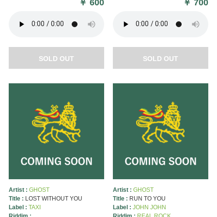
￥
600
￥
700
SOLD OUT
SOLD OUT
Artist :
GHOST
Artist :
GHOST
Title :
LOST WITHOUT YOU
Title :
RUN TO YOU
Label :
TAXI
Label :
JOHN JOHN
Riddim :
Riddim :
REAL ROCK