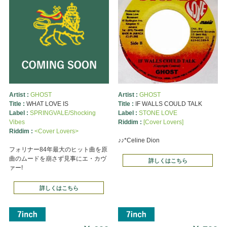
Artist :
GHOST
Artist :
GHOST
Title :
WHAT LOVE IS
Title :
IF WALLS COULD TALK
Label :
SPRINGVALE/Shocking
Label :
STONE LOVE
Vibes
Riddim :
[Cover Lovers]
Riddim :
<Cover Lovers>
♪♪*Celine Dion
フォリナー84年最大のヒット曲を原
曲のムードを崩さず見事にエ・カヴ
詳しくはこちら
ァー!
詳しくはこちら