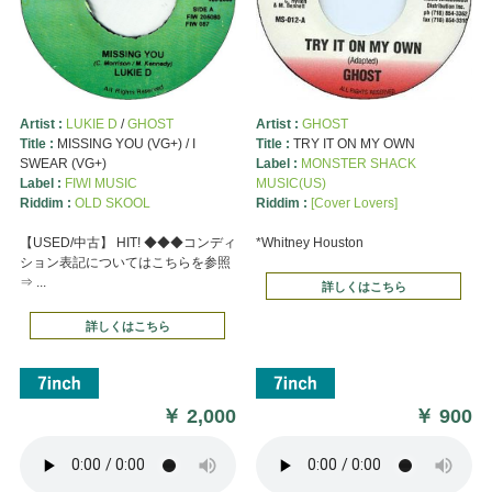
Artist :
LUKIE D
/
GHOST
Artist :
GHOST
Title :
MISSING YOU (VG+) / I
Title :
TRY IT ON MY OWN
SWEAR (VG+)
Label :
MONSTER SHACK
Label :
FIWI MUSIC
MUSIC(US)
Riddim :
OLD SKOOL
Riddim :
[Cover Lovers]
【USED/中古】 HIT! ◆◆◆コンディ
*Whitney Houston
ション表記についてはこちらを参照
⇒ ...
詳しくはこちら
詳しくはこちら
￥
2,000
￥
900