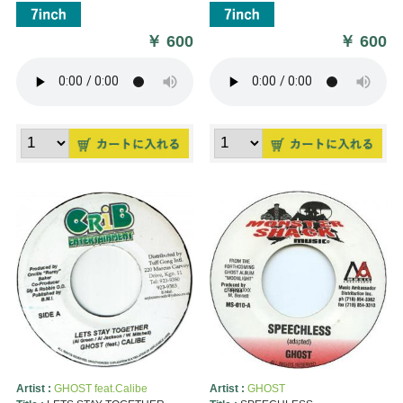
￥
600
￥
600
Artist :
GHOST feat.Calibe
Artist :
GHOST