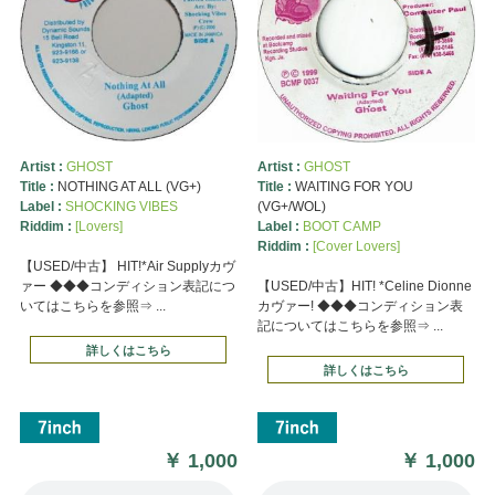
Artist :
GHOST
Artist :
GHOST
Title :
NOTHING AT ALL (VG+)
Title :
WAITING FOR YOU
Label :
SHOCKING VIBES
(VG+/WOL)
Riddim :
[Lovers]
Label :
BOOT CAMP
Riddim :
[Cover Lovers]
【USED/中古】 HIT!*Air Supplyカヴ
ァー ◆◆◆コンディション表記につ
【USED/中古】HIT! *Celine Dionne
いてはこちらを参照⇒ ...
カヴァー! ◆◆◆コンディション表
記についてはこちらを参照⇒ ...
詳しくはこちら
詳しくはこちら
￥
1,000
￥
1,000