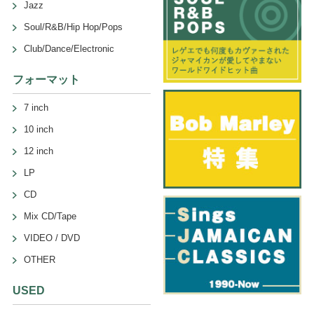
Jazz
Soul/R&B/Hip Hop/Pops
Club/Dance/Electronic
フォーマット
7 inch
10 inch
12 inch
LP
CD
Mix CD/Tape
VIDEO / DVD
OTHER
USED