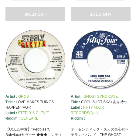
SOLD OUT
SOLD OUT
Artist :
GHOST
Artist :
GHOST SYNDICATE
Title :
LOVE MAKES THINGS
Title :
COOL SHOT SKA / 友を待つ
HAPPEN (VG+)
Label :
FIFTY FOUR
Label :
STEELY & CLEVIE
RECORDS(Jpn)
Riddim :
GENEARL
Riddim :
【USED/中古】*Pebbles ft.
オーセンティック・スカの良心的ベ
Babyfaceカヴァー ◆◆◆コンディ
テラン・バンド、THE GHOST