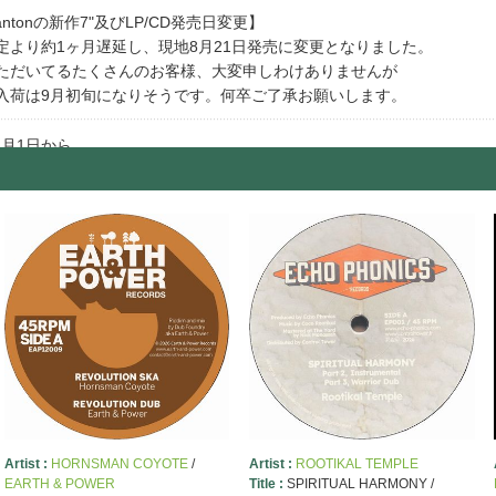
Bantonの新作7"及びLP/CD発売日変更】
定より約1ヶ月遅延し、現地8月21日発売に変更となりました。
ただいてるたくさんのお客様、大変申しわけありませんが
入荷は9月初旬になりそうです。何卒ご了承お願いします。
11月1日から
合計1000円以下のご注文の場合、
料として100円頂戴いたします。
くお願いします。
10月1日からの郵便料金改定により
便(規格外)での発送は基本的に取りやめます。
マト運輸と値段に差が無くなったためです。ご了承下さい。
例外として、沖縄、北海道へのLPサイズを発送する際のみ
便での発送とさせていただきます。
 MUSIC DENレコードレーベル開始!】
年(名古屋店は33年)。レゲエ専門店としての経験と知識を生かし
事業を開始致します。 レーベル名『PANJA RECORDS』パンジャ・レ
Artist :
HORNSMAN COYOTE
/
Artist :
ROOTIKAL TEMPLE
EARTH & POWER
Title :
SPIRITUAL HARMONY /
内外の音源再発を手がけて行きます。