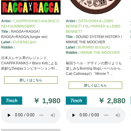
Artist :
CHAPPA RANKS feat.BISCO
Artist :
SISTA OONA & LEWIS
KID
/
HUMMINGBIRD
BENNETT
/
OLI PARKER & LEWIS
Title :
RAGGA×RAGGA /
BENNETT
RAGGA×RAGGA(Jungle ver)
Title :
SOUND SYSTEM HISTORY /
Label :
EUGENE(Jpn)
MINNIE THE MOOCHER
Riddim :
Label :
BURNING BUG(UK)
Riddim :
MINNIE THE MOOCHER
日本人レゲエ界のレジェンド、
CHAPPA RANKS × Bisco Kidによる
毎回ラベル・デザインの懲りようも
絶妙なDeejayコンビネーション!H ...
楽しみなBurning Bugレーベルから、
Cab Callowayの「Minnie T ...
詳しくはこちら
詳しくはこちら
￥
1,980
￥
2,880