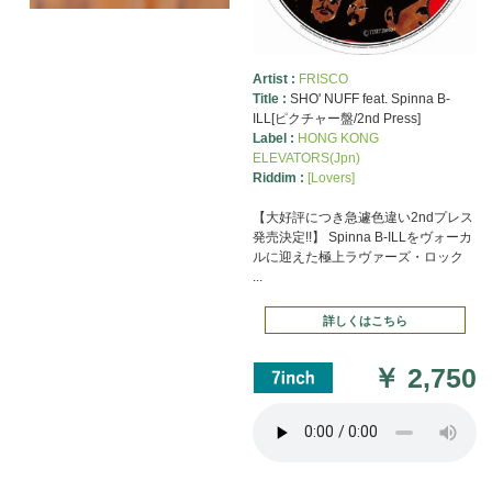
Artist :
FRISCO
Title :
SHO' NUFF feat. Spinna B-
ILL[ピクチャー盤/2nd Press]
Label :
HONG KONG
ELEVATORS(Jpn)
Riddim :
[Lovers]
【大好評につき急遽色違い2ndプレス
発売決定!!】 Spinna B-ILLをヴォーカ
ルに迎えた極上ラヴァーズ・ロック
...
詳しくはこちら
￥
2,750