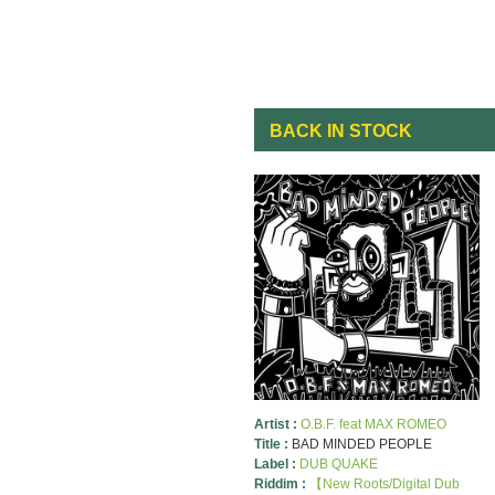
BACK IN STOCK
Artist :
O.B.F. feat MAX ROMEO
Title :
BAD MINDED PEOPLE
Label :
DUB QUAKE
Riddim :
【New Roots/Digital Dub