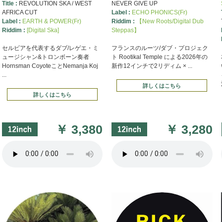
Title :
REVOLUTION SKA / WEST
NEVER GIVE UP
弾は名古屋が誇るSKA/ROCK STEADYバンド、ザ・ルード・プレッ
AFRICA CUT
Label :
ECHO PHONICS(Fr)
コによる奇跡のコラボ作! 8/8発売
Label :
EARTH & POWER(Fr)
Riddim :
【New Roots/Digital Dub
Riddim :
[Digital Ska]
Steppas】
7月20日からクリックポスト代金が185円と少しだけ安くなります!
セルビアを代表するダブ/レゲエ・ミ
フランスのルーツ/ダブ・プロジェク
ュージシャン&トロンボーン奏者
ト Rootikal Temple による2026年の
Hornsman CoyoteことNemanja Koj
新作12インチで2リディム × ...
Digi Dancehall 1984-1990】
...
詳しくはこちら
詳しくはこちら
 Fever】
JAMAICAN CLASSICS 1990-NOW】
￥
3,380
￥
3,280
ト決済の注意点
ING GUIDEに【クレジット決済の注意点】を記載致しました。
ール(定形外)廃止に伴うLPサイズ送料の改定
定形外ゆうメールが廃止となったため、LP/12"の郵便での発送は1枚(総重
ただき、それ以上の場合は最もお得な方法を都度選ばさせていただきま
旧サイトからデータコンバート出来てなかったドイツのBuy Reggae配給