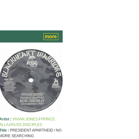
more
Artist :
VIVIAN JONES
/
PRINCE
ALLA
/
RUSS DISCIPLES
Title :
PRESIDENT APARTHEID / NO
MORE SEARCHING