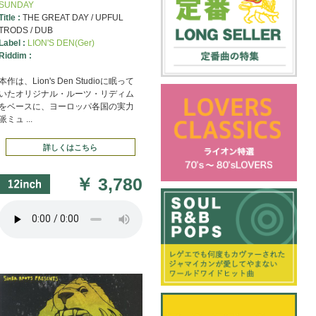
SUNDAY
シャーズとファイヤー・ボール
Title :
THE GREAT DAY / UPFUL
TRODS / DUB
Label :
LION'S DEN(Ger)
Riddim :
本作は、Lion's Den Studioに眠って
いたオリジナル・ルーツ・リディム
をベースに、ヨーロッパ各国の実力
派ミュ ...
詳しくはこちら
￥
3,780
量500g未満)の場合のみと
す。
7"を130タイトルアップし