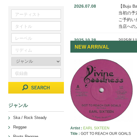
2026.07.08
【Buju 
当初の予
ご予約い
当店への
2025.10.28
2025年
NEW ARRIVAL
商品代金
梱包手数
何卒宜し
2024.09.30
2024年
定形外郵
これはヤ
※ただし
定形外郵
ジャンル
2024.06.03
【LION
Ska / Rock Steady
創立45
Reggae
レーベル
Artist :
EARL SIXTEEN
Title :
GOT TO REACH OUR GOALS
新録と国
Roots Reggae