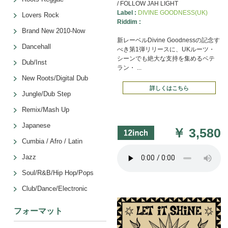
/ FOLLOW JAH LIGHT
その第⼀
Label :
DIVINE GOODNESS(UK)
Lovers Rock
のスティッ
Riddim :
Brand New 2010-Now
新レーベルDivine Goodnessの記念す
2022.07.19
2022年
Dancehall
べき第1弾リリースに、UKルーツ・
シーンでも絶大な支持を集めるベテ
Dub/Inst
2020.06.29
新設
ラン・ ...
【Killer 
New Roots/Digital Dub
詳しくはこちら
Jungle/Dub Step
2020.01.27
【Reggae
Remix/Mash Up
2019.04.18
【Sings 
Japanese
￥
3,580
Cumbia / Afro / Latin
2018.10.02
クレジッ
SHOPP
Jazz
Soul/R&B/Hip Hop/Pops
2018.08.31
★ゆうメ
Club/Dance/Electronic
9/1より
させてい
フォーマット
2018.07.31
★今まで