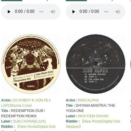
Artist :
ECHOBOY ft. DON FE
/
Artist :
KING ALPHA
LAPO(Numa Crew)
Title :
DHYANA MANTRA / THE
Title :
REDEMPTION DUB /
YOGA ONE
REDEMPTION REMIX
Label :
WHO DEM SOUND
Label :
SUB CHANNEL(UK)
Riddim :
【New Roots/Digital Dub
Riddim :
【New Roots/Digital Dub
Steppas】