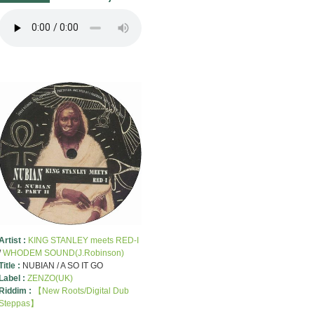
Artist :
KING STANLEY meets RED-I
/
WHODEM SOUND(J.Robinson)
Title :
NUBIAN / A SO IT GO
Label :
ZENZO(UK)
Riddim :
【New Roots/Digital Dub
Steppas】