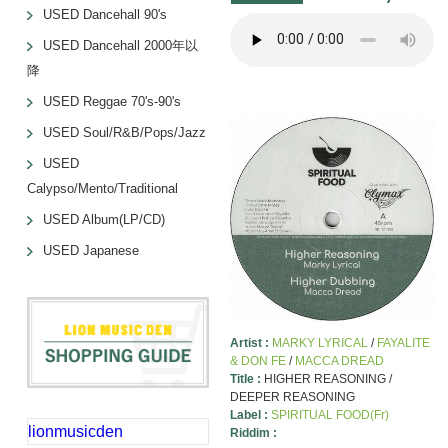
USED Dancehall 90's
USED Dancehall 2000年以
降
USED Reggae 70's-90's
USED Soul/R&B/Pops/Jazz
USED
Calypso/Mento/Traditional
USED Album(LP/CD)
USED Japanese
Artist :
MARKY LYRICAL
/
FAYALITE
& DON FE
/
MACCA DREAD
Title :
HIGHER REASONING /
DEEPER REASONING
Label :
SPIRITUAL FOOD(Fr)
lionmusicden
Riddim :