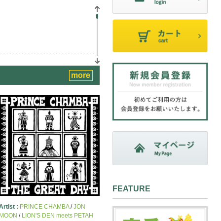
more
FEATURE
コード。
Artist :
PRINCE CHAMBA
/
JON
MOON
/
LION'S DEN meets PETAH