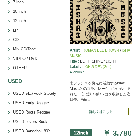
7 inch
ました。
10 inch
2018.01.16
★USE
12 inch
★右カラム
LP
2018.01.12
クレジッ
CD
Mix CD/Tape
Artist :
ROMAN LEE BROWN
/
ISHAI
2017.12.22
ホームペ
MUSIC
かねてよ
VIDEO / DVD
Title :
LET IT SHINE / LIGHT
ただ、画
Label :
LION'S DEN(Ger)
OTHER
などのリ
Riddim :
また、全
USED
南フランスを拠点に活動するIsha?
規会員登
Musicとのコラボレーションから生ま
USED Ska/Rock Steady
れた、心に深く響く2曲を収録した注
目作。A面 ...
USED Early Reggae
詳しくはこちら
USED Roots Reggae
USED Lovers Rock
￥
3,780
USED Dancehall 80's