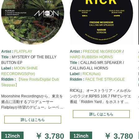
D商品を12のカテゴリーに分けて再アップしました。左側「フォーマット
下に「Bob Marley特集」バナー
ト・カード決済が出来るようになりました
Artist :
FLATPLAY
Artist :
FREDDIE McGREGOR
/
ージをリニューアルしました。
Title :
MYSTERY OF THE BELLY
HARD RUBBISH HORNS
り懸案だったスマホ等での試聴もこれで大丈夫だと思います。
BUTTON EP
Title :
CALLING MR.SPEAKER /
像ファイルや試聴用音源ファイル等がまだ移行できてない物が多数あり
Label :
MOON SHINE
CALLING ALL HORNS
クエストは大歓迎ですのでご遠慮なくお知らせ下さい。
RECORDINGS(Por)
Label :
RICK(Aus)
Riddim :
【New Roots/Digital Dub
Riddim :
FACE THE STRUGGLE
く新しいシステムですので、以前からご利用いただいているお客様も大
Steppas】
録をお願いします。
RICKは、オーストラリア・メルボル
Moonshine Recordingsから、東京を
ンのラジオ局PBS 106.7 FMでレゲエ
拠点に活動するプロデューサー
番組「Riddim Yard」をホストす ...
Flatplayが待望のデビュー。レーベ ...
詳しくはこちら
詳しくはこちら
￥
3,780
￥
3,780