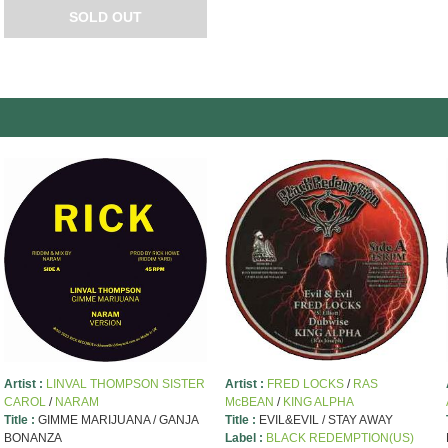
SOLD OUT
Artist :
LINVAL THOMPSON SISTER
Artist :
FRED LOCKS
/
RAS
CAROL
/
NARAM
McBEAN
/
KING ALPHA
Title :
GIMME MARIJUANA / GANJA
Title :
EVIL&EVIL / STAY AWAY
BONANZA
Label :
BLACK REDEMPTION(US)