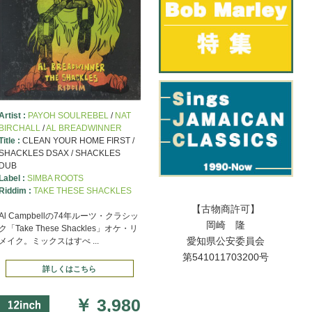
」の下からどうぞ
Artist :
PAYOH SOULREBEL
/
NAT
BIRCHALL
/
AL BREADWINNER
Title :
CLEAN YOUR HOME FIRST /
ます。「コレが聞けない」
SHACKLES DSAX / SHACKLES
DUB
Label :
SIMBA ROOTS
変恐れ入りますが改めて新
Riddim :
TAKE THESE SHACKLES
【古物商許可】
Al Campbellの74年ルーツ・クラシッ
岡崎 隆
ク「Take These Shackles」オケ・リ
愛知県公安委員会
メイク。ミックスはすべ ...
第541011703200号
詳しくはこちら
￥
3,980