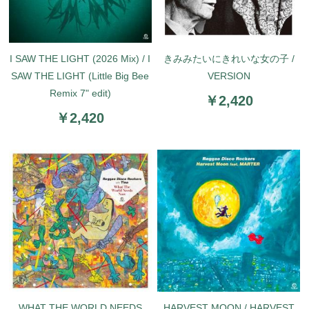
I SAW THE LIGHT (2026 Mix) / I
きみみたいにきれいな女の子 /
SAW THE LIGHT (Little Big Bee
VERSION
Remix 7" edit)
￥2,420
￥2,420
WHAT THE WORLD NEEDS
HARVEST MOON / HARVEST