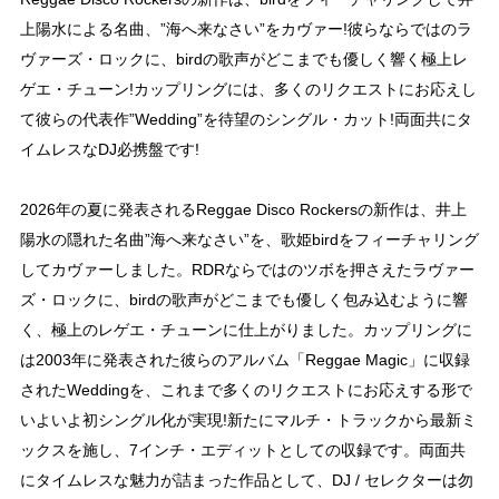
上陽水による名曲、”海へ来なさい”をカヴァー!彼らならではのラ
ヴァーズ・ロックに、birdの歌声がどこまでも優しく響く極上レ
ゲエ・チューン!カップリングには、多くのリクエストにお応えし
て彼らの代表作”Wedding”を待望のシングル・カット!両面共にタ
イムレスなDJ必携盤です!
2026年の夏に発表されるReggae Disco Rockersの新作は、井上
陽水の隠れた名曲”海へ来なさい”を、歌姫birdをフィーチャリング
してカヴァーしました。RDRならではのツボを押さえたラヴァー
ズ・ロックに、birdの歌声がどこまでも優しく包み込むように響
く、極上のレゲエ・チューンに仕上がりました。カップリングに
は2003年に発表された彼らのアルバム「Reggae Magic」に収録
されたWeddingを、これまで多くのリクエストにお応えする形で
いよいよ初シングル化が実現!新たにマルチ・トラックから最新ミ
ックスを施し、7インチ・エディットとしての収録です。両面共
にタイムレスな魅力が詰まった作品として、DJ / セレクターは勿