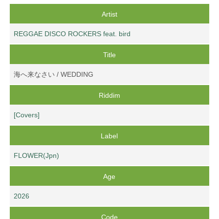
Artist
REGGAE DISCO ROCKERS feat. bird
Title
海へ来なさい / WEDDING
Riddim
[Covers]
Label
FLOWER(Jpn)
Age
2026
Code