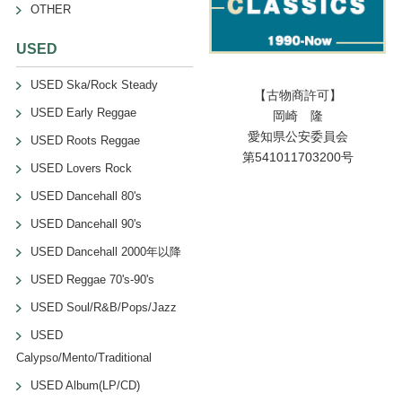
OTHER
USED
USED Ska/Rock Steady
【古物商許可】
USED Early Reggae
岡崎 隆
愛知県公安委員会
USED Roots Reggae
第541011703200号
USED Lovers Rock
USED Dancehall 80's
USED Dancehall 90's
USED Dancehall 2000年以降
USED Reggae 70's-90's
USED Soul/R&B/Pops/Jazz
USED
Calypso/Mento/Traditional
USED Album(LP/CD)