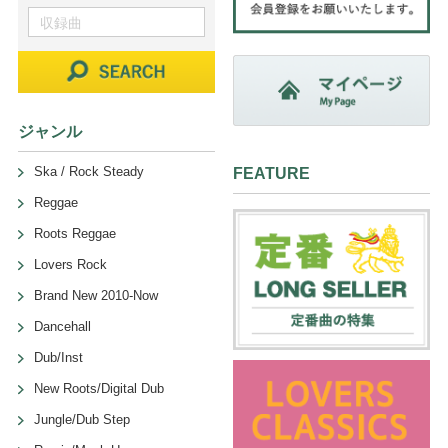
ジャンル
Ska / Rock Steady
FEATURE
Reggae
Roots Reggae
Lovers Rock
Brand New 2010-Now
Dancehall
Dub/Inst
New Roots/Digital Dub
Jungle/Dub Step