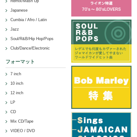
Remix/Mash Up
Japanese
Cumbia / Afro / Latin
Jazz
Soul/R&B/Hip Hop/Pops
Club/Dance/Electronic
フォーマット
7 inch
10 inch
12 inch
LP
CD
Mix CD/Tape
VIDEO / DVD