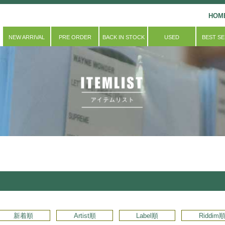
HOM
NEW ARRIVAL
PRE ORDER
BACK IN STOCK
USED
BEST S
新着順
Artist順
Label順
Riddim