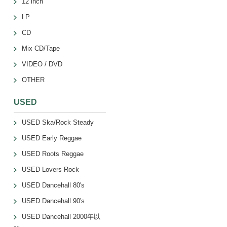
12 inch
LP
CD
Mix CD/Tape
VIDEO / DVD
OTHER
USED
USED Ska/Rock Steady
USED Early Reggae
USED Roots Reggae
USED Lovers Rock
USED Dancehall 80's
USED Dancehall 90's
USED Dancehall 2000年以