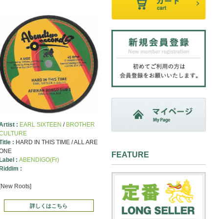
Artist :
EARL SIXTEEN
/
BROTHER
CULTURE
Title :
HARD IN THIS TIME / ALL ARE
ONE
FEATURE
Label :
ABENDIGO(Fr)
Riddim :
[New Roots]
詳しくはこちら