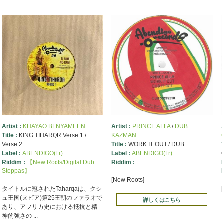
Artist :
KHAYAO BENYAMEEN
Artist :
PRINCE ALLA
/
DUB
Title :
KING TIHARQR Verse 1 /
KAZMAN
Verse 2
Title :
WORK IT OUT / DUB
Label :
ABENDIGO(Fr)
Label :
ABENDIGO(Fr)
Riddim :
【New Roots/Digital Dub
Riddim :
Steppas】
[New Roots]
タイトルに冠されたTaharqaは、クシ
ュ王国(ヌビア)第25王朝のファラオで
詳しくはこちら
あり、アフリカ史における抵抗と精
神的強さの ...