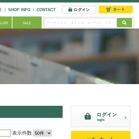
E
SHOP INFO
CONTACT
ELLER
SALE
表示件数
順