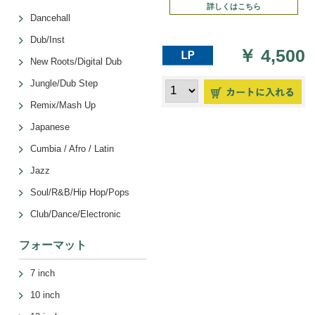
詳しくはこちら
Dancehall
Dub/Inst
￥
4,500
New Roots/Digital Dub
Jungle/Dub Step
Remix/Mash Up
Japanese
Cumbia / Afro / Latin
Jazz
Soul/R&B/Hip Hop/Pops
Club/Dance/Electronic
フォーマット
7 inch
10 inch