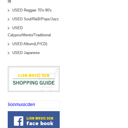
降
USED Reggae 70's-90's
USED Soul/R&B/Pops/Jazz
USED
Calypso/Mento/Traditional
USED Album(LP/CD)
USED Japanese
lionmusicden