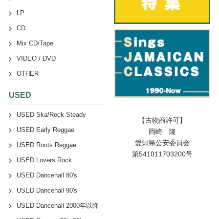
LP
CD
Mix CD/Tape
VIDEO / DVD
OTHER
USED
USED Ska/Rock Steady
【古物商許可】
USED Early Reggae
岡崎 隆
愛知県公安委員会
USED Roots Reggae
第541011703200号
USED Lovers Rock
USED Dancehall 80's
USED Dancehall 90's
USED Dancehall 2000年以降