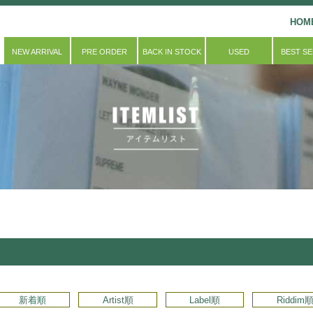
HOM
NEW ARRIVAL
PRE ORDER
BACK IN STOCK
USED
BEST S
新着順
Artist順
Label順
Riddim