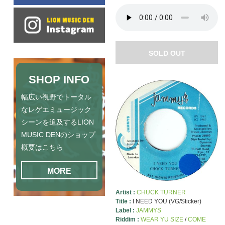
SOLD OUT
SHOP INFO
幅広い視野でトータル
なレゲエミュージック
シーンを追及するLION
MUSIC DENのショップ
概要はこちら
MORE
Artist :
CHUCK TURNER
Title :
I NEED YOU (VG/Sticker)
Label :
JAMMYS
Riddim :
WEAR YU SIZE
/
COME