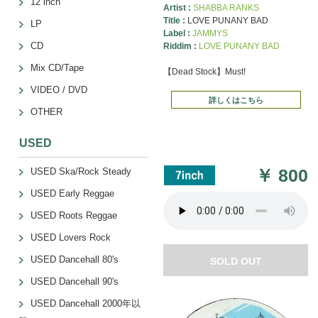
12 inch
Artist :
SHABBA RANKS
Title :
LOVE PUNANY BAD
LP
Label :
JAMMYS
CD
Riddim :
LOVE PUNANY BAD
Mix CD/Tape
【Dead Stock】Must!
VIDEO / DVD
詳しくはこちら
OTHER
USED
￥
800
USED Ska/Rock Steady
USED Early Reggae
USED Roots Reggae
USED Lovers Rock
USED Dancehall 80's
SOLD OUT
USED Dancehall 90's
USED Dancehall 2000年以