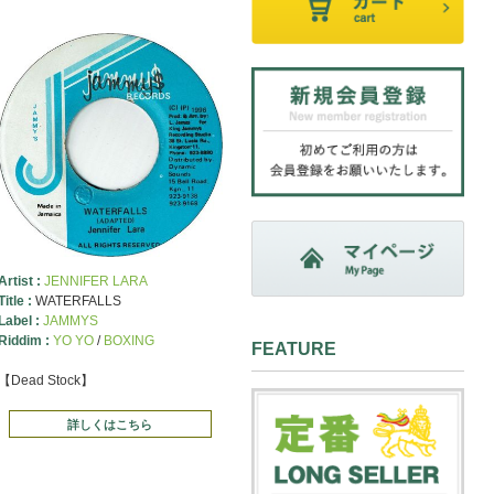
Artist :
JENNIFER LARA
Title :
WATERFALLS
Label :
JAMMYS
Riddim :
YO YO
/
BOXING
FEATURE
【Dead Stock】
詳しくはこちら