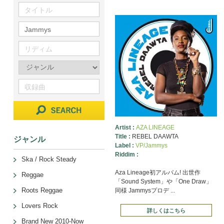
Artist :
AZA LINEAGE
Title :
REBEL DAAWTA
ジャンル
Label :
VP/Jammys
Riddim :
Ska / Rock Steady
Aza Lineage初アルバム! 出世作
Reggae
「Sound System」や「One Draw」
Roots Reggae
同様 Jammysプロデ ...
Lovers Rock
詳しくはこちら
Brand New 2010-Now