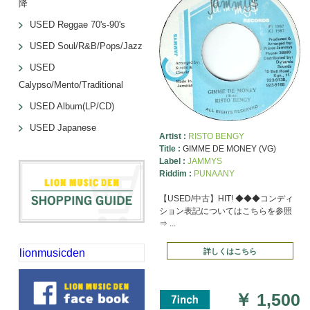
降
USED Reggae 70's-90's
USED Soul/R&B/Pops/Jazz
USED
Calypso/Mento/Traditional
USED Album(LP/CD)
USED Japanese
Artist :
RISTO BENGY
Title :
GIMME DE MONEY (VG)
Label :
JAMMYS
Riddim :
PUNAANY
【USED/中古】HIT! ◆◆◆コンディ
ション表記についてはこちらを参照
⇒ ...
lionmusicden
詳しくはこちら
￥
1,500