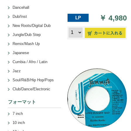
Dancehall
￥
4,980
Dub/Inst
New Roots/Digital Dub
Jungle/Dub Step
Remix/Mash Up
Japanese
Cumbia / Afro / Latin
Jazz
Soul/R&B/Hip Hop/Pops
Club/Dance/Electronic
フォーマット
7 inch
10 inch