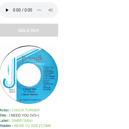
SOLD OUT
Artist :
CHUCK TURNER
Title :
I NEED YOU (VG+)
Label :
JAMMYS(Re)
Riddim :
WEAR YU SIZE
/
COME