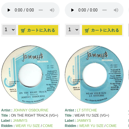
Artist :
JOHNNY OSBOURNE
Artist :
LT STITCHIE
Title :
ON THE RIGHT TRACK (VG+)
Title :
WEAR YU SIZE (VG+)
Label :
JAMMYS
Label :
JAMMYS
Riddim :
WEAR YU SIZE
/
COME
Riddim :
WEAR YU SIZE
/
COME