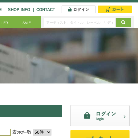
E
SHOP INFO
CONTACT
ELLER
SALE
表示件数
順