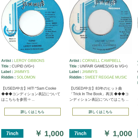
Artist :
LEROY GIBBONS
Artist :
CORNELL CAMPBELL
Title :
CUPID (VG+)
Title :
UNFAIR GAMES(VG to VG+)
Label :
JAMMYS
Label :
JAMMYS
Riddim :
SOLOMON
Riddim :
SWEET REGGAE MUSIC
【USED/中古】HIT! *Sam Cooke
【USED/中古】83年のヒット曲
◆◆◆コンディション表記について
「Trick In The Book」再演 ◆◆◆コ
はこちらを参照⇒ ...
ンディション表記についてはこち ...
詳しくはこちら
詳しくはこちら
￥
1,000
￥
1,000