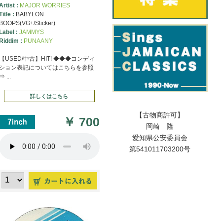
Artist :
MAJOR WORRIES
Title :
BABYLON
BOOPS(VG+/Sticker)
Label :
JAMMYS
Riddim :
PUNAANY
【USED/中古】HIT! ◆◆◆コンディ
ション表記についてはこちらを参照
⇒ ...
詳しくはこちら
【古物商許可】
￥
700
岡崎 隆
愛知県公安委員会
第541011703200号