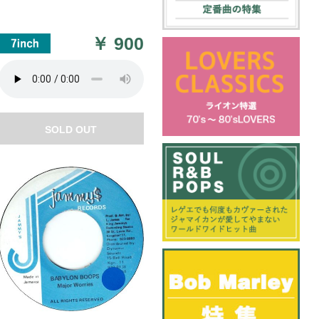
￥
900
SOLD OUT