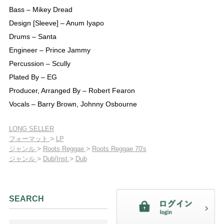
Bass – Mikey Dread
Design [Sleeve] – Anum Iyapo
Drums – Santa
Engineer – Prince Jammy
Percussion – Scully
Plated By – EG
Producer, Arranged By – Robert Fearon
Vocals – Barry Brown, Johnny Osbourne
LONG SELLER
>
フォーマット
LP
>
>
ジャンル
Roots Reggae
Roots Reggae 70's
>
>
ジャンル
Dub/Inst
Dub
SEARCH