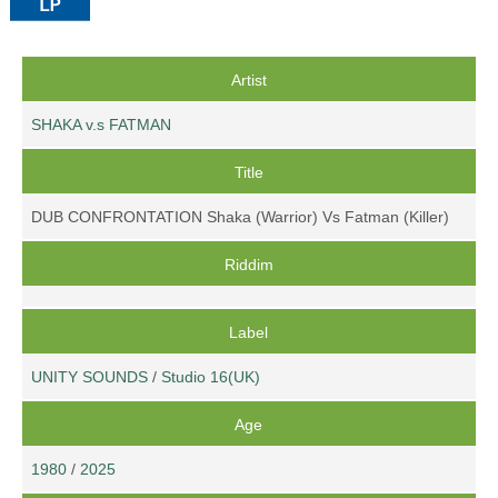
Artist
SHAKA v.s FATMAN
Title
DUB CONFRONTATION Shaka (Warrior) Vs Fatman (Killer)
Riddim
Label
UNITY SOUNDS
/
Studio 16(UK)
Age
1980
/
2025