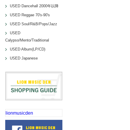
USED Dancehall 2000年以降
USED Reggae 70's-90's
USED Soul/R&B/Pops/Jazz
USED
Calypso/Mento/Traditional
USED Album(LP/CD)
USED Japanese
lionmusicden