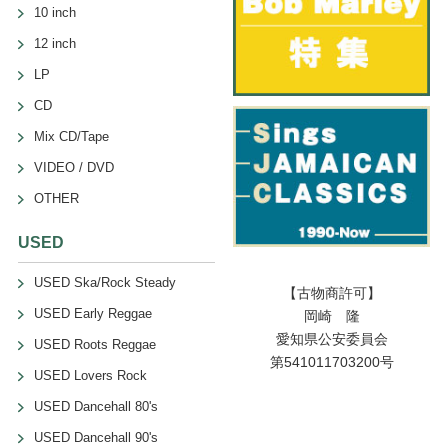
10 inch
12 inch
LP
CD
Mix CD/Tape
VIDEO / DVD
OTHER
USED
USED Ska/Rock Steady
【古物商許可】
USED Early Reggae
岡崎 隆
愛知県公安委員会
USED Roots Reggae
第541011703200号
USED Lovers Rock
USED Dancehall 80's
USED Dancehall 90's