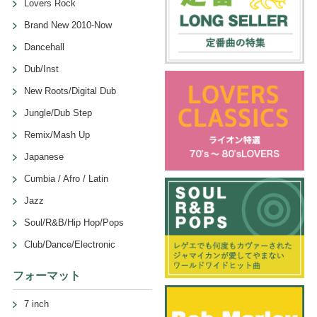
Lovers Rock
Brand New 2010-Now
Dancehall
Dub/Inst
New Roots/Digital Dub
Jungle/Dub Step
Remix/Mash Up
Japanese
Cumbia / Afro / Latin
Jazz
Soul/R&B/Hip Hop/Pops
Club/Dance/Electronic
フォーマット
7 inch