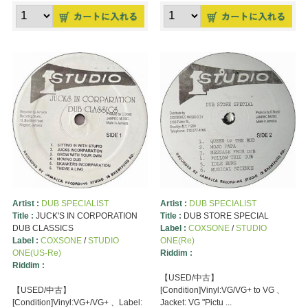
Artist :
DUB SPECIALIST
Artist :
DUB SPECIALIST
Title :
JUCK'S IN CORPORATION
Title :
DUB STORE SPECIAL
DUB CLASSICS
Label :
COXSONE
/
STUDIO
Label :
COXSONE
/
STUDIO
ONE(Re)
ONE(US-Re)
Riddim :
Riddim :
【USED/中古】
【USED/中古】
[Condition]Vinyl:VG/VG+ to VG 、
[Condition]Vinyl:VG+/VG+ 、Label:
Jacket: VG "Pictu ...