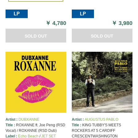
￥
4,780
￥
3,980
SOLD OUT
SOLD OUT
Artist :
DUBXANNE
Artist :
AUGUSTUS PABLO
Title :
ROXANNE ft. Joe Peng (RSD
Title :
KING TUBBY'S MEETS
Vocal) / ROXANNE (RSD Dub)
ROCKERS AT 5 CARDIFF
Label :
Echo Beach
/
JET SET
CRESCENTWASHINGTON