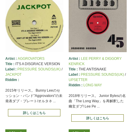
Artist :
AGGROVATORS
Artist :
LEE PERRY & DIGGORY
Title :
IT'S A DISGRACE VERSION
KENRICK
Label :
PRESSURE SOUNDS(UK)
/
Title :
THE ANTISNAKE
JACKPOT
Label :
PRESSURE SOUNDS(UK)
/
Riddim :
UPSETTER
Riddim :
LONG WAY
2015年リリース。 Bunny Leeのセ
ッション・バンド”Aggrovators"の未
2018年リリース。 Junior Bylesの名
発表ダブ・プレート/オルタネ ...
曲「The Long Way」を再解釈した
幽玄ダブ! Lee Pe ...
詳しくはこちら
詳しくはこちら