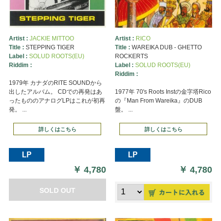
Artist :
JACKIE MITTOO
Artist :
RICO
Title :
STEPPING TIGER
Title :
WAREIKA DUB - GHETTO
Label :
SOLUD ROOTS(EU)
ROCKERTS
Riddim :
Label :
SOLUD ROOTS(EU)
Riddim :
1979年 カナダのRITE SOUNDから
出したアルバム。 CDでの再発はあ
1977年 70's Roots Instの金字塔Rico
ったもののアナログLPはこれが初再
の『Man From Wareika』のDUB
発。 ...
盤。 ...
詳しくはこちら
詳しくはこちら
￥
4,780
￥
4,780
SOLD OUT