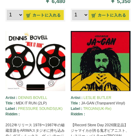
￥
6,480
￥
5,350
Artist :
DENNIS BOVELL
Artist :
LESLIE BUTLER
Title :
MEK IT RUN (2LP)
Title :
JA-GAN (Tranparent Vinyl)
Label :
PRESSURE SOUNDS(UK)
Label :
TROJAN(UK-Re)
Riddim :
Riddim :
2012年リリース 1978〜1987年の秘
【Record Store Day 2026限定品】
蔵音源をARIWAスタジオに持ち込み
ジャマイカが誇る鬼才ピアニスト、
自らダブ・ミックス。ヴィンテージ
レスリー・バトラーがTROJAN ...