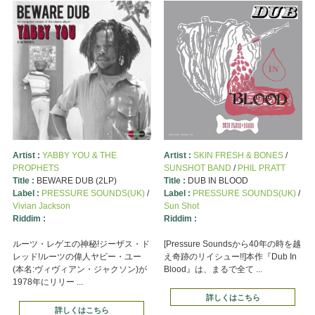
Artist :
YABBY YOU & THE
Artist :
SKIN FRESH & BONES
/
PROPHETS
SUNSHOT BAND
/
PHIL PRATT
Title :
BEWARE DUB (2LP)
Title :
DUB IN BLOOD
Label :
PRESSURE SOUNDS(UK)
/
Label :
PRESSURE SOUNDS(UK)
/
Vivian Jackson
Sun Shot
Riddim :
Riddim :
ルーツ・レゲエの神秘!ジーザス・ド
[Pressure Soundsから40年の時を越
レッド!ルーツの偉人ヤビー・ユー
え奇跡のリイシュー!!]本作『Dub In
(本名:ヴィヴィアン・ジャクソン)が
Blood』は、まるで全て ...
1978年にリリー ...
詳しくはこちら
詳しくはこちら