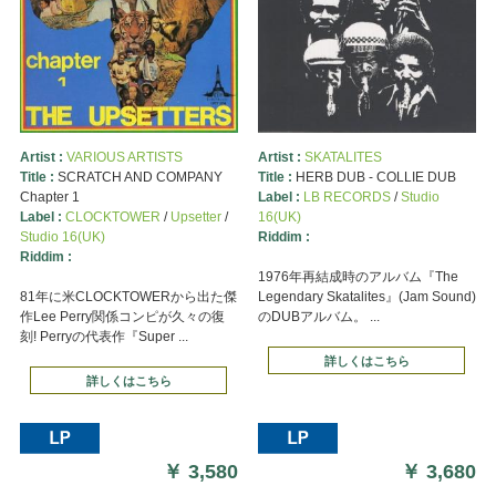
Artist :
VARIOUS ARTISTS
Artist :
SKATALITES
Title :
SCRATCH AND COMPANY
Title :
HERB DUB - COLLIE DUB
Chapter 1
Label :
LB RECORDS
/
Studio
Label :
CLOCKTOWER
/
Upsetter
/
16(UK)
Studio 16(UK)
Riddim :
Riddim :
1976年再結成時のアルバム『The
81年に米CLOCKTOWERから出た傑
Legendary Skatalites』(Jam Sound)
作Lee Perry関係コンピが久々の復
のDUBアルバム。 ...
刻! Perryの代表作『Super ...
詳しくはこちら
詳しくはこちら
￥
3,580
￥
3,680