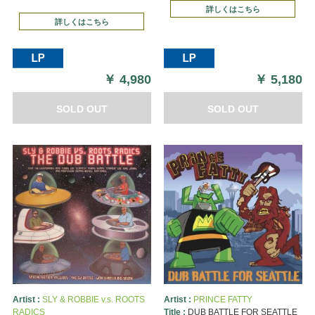
詳しくはこちら
詳しくはこちら
￥
4,980
￥
5,180
SOLD OUT
SOLD OUT
Artist :
SLY & ROBBIE v.s. ROOTS
Artist :
PRINCE FATTY
RADICS
Title :
DUB BATTLE FOR SEATTLE