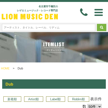
名古屋市千種区の
レゲエミュージック・レコード専門店
HOME
>
Dub
Dub
表示件
新着順
Artist順
Label順
Riddim順
数