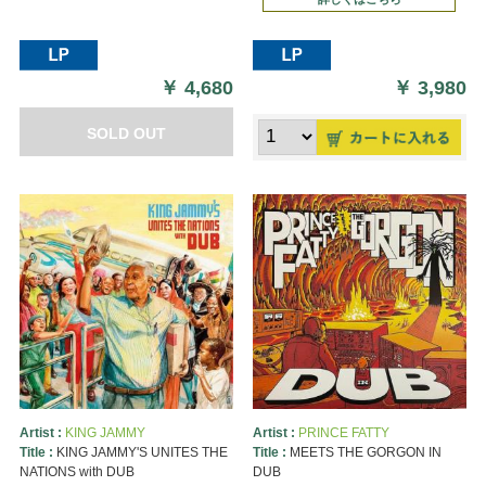
￥
4,680
￥
3,980
SOLD OUT
Artist :
KING JAMMY
Artist :
PRINCE FATTY
Title :
KING JAMMY'S UNITES THE
Title :
MEETS THE GORGON IN
NATIONS with DUB
DUB