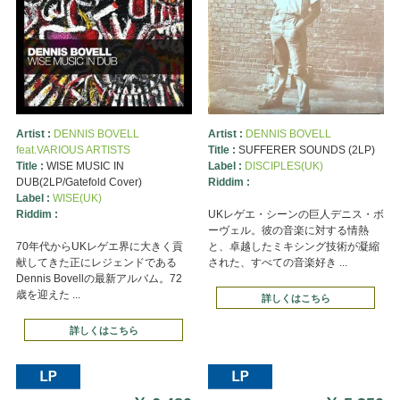
Artist :
DENNIS BOVELL
Artist :
DENNIS BOVELL
feat.VARIOUS ARTISTS
Title :
SUFFERER SOUNDS (2LP)
Title :
WISE MUSIC IN
Label :
DISCIPLES(UK)
DUB(2LP/Gatefold Cover)
Riddim :
Label :
WISE(UK)
Riddim :
UKレゲエ・シーンの巨人デニス・ボ
ーヴェル。彼の音楽に対する情熱
70年代からUKレゲエ界に大きく貢
と、卓越したミキシング技術が凝縮
献してきた正にレジェンドである
された、すべての音楽好き ...
Dennis Bovellの最新アルバム。72
歳を迎えた ...
詳しくはこちら
詳しくはこちら