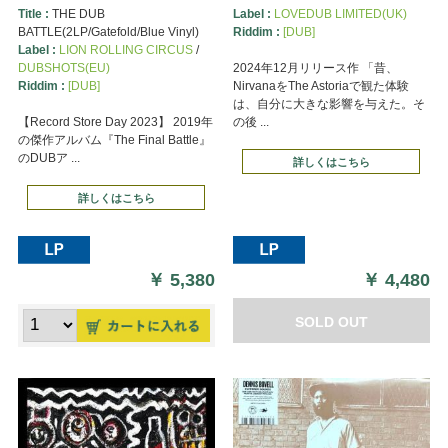
Title :
THE DUB
Label :
LOVEDUB LIMITED(UK)
BATTLE(2LP/Gatefold/Blue Vinyl)
Riddim :
[DUB]
Label :
LION ROLLING CIRCUS
/
DUBSHOTS(EU)
2024年12月リリース作 「昔、
Riddim :
[DUB]
NirvanaをThe Astoriaで観た体験
は、自分に大きな影響を与えた。そ
【Record Store Day 2023】 2019年
の後 ...
の傑作アルバム『The Final Battle』
のDUBア ...
詳しくはこちら
詳しくはこちら
￥
5,380
￥
4,480
SOLD OUT