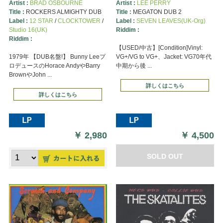
Artist :
BRAD OSBOURNE
Artist :
LEE PERRY
Title :
ROCKERS ALMIGHTY DUB
Title :
MEGATON DUB 2
Label :
12 STAR
/
CLOCKTOWER
/
Label :
SEVEN LEAVES(UK-Org)
Studio 16(UK)
Riddim :
Riddim :
【USED/中古】[Condition]Vinyl:
1979年 【DUB名盤!】 Bunny Leeプ
VG+/VG to VG+、Jacket: VG70年代
ロデュースのHorace AndyやBarry
中期から後 ...
BrownやJohn ...
詳しくはこちら
詳しくはこちら
￥
2,980
￥
4,500
SOLD OUT