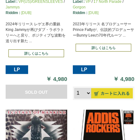
Label :
VP(US)/GREENSLEEVES
/
Label :
VP
/
17 North Parade
/
Jammys
Gorgon
Riddim :
[DUB]
Riddim :
[DUB]
2024年リリース レゲエ界の重鎮
2023年リリース 名プロデューサー
King Jammyが再びダブ・ラボラト
Prince Fattyが、伝説的プロデューサ
リーへと戻り、ポジティブな波動を
ーBunny Leeの70年代ルーツ ...
送り出す新た ...
詳しくはこちら
詳しくはこちら
￥
4,980
￥
4,980
SOLD OUT