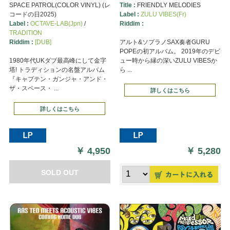
SPACE PATROL(COLOR VINYL) (レ
Title :
FRIENDLY MELODIES
コードの日2025)
Label :
ZULU VIBES(Fr)
Label :
OCTAVE-LAB(Jpn)
/
Riddim :
TRADITION
Riddim :
[DUB]
アルト&ソプラノSAX奏者GURU
POPEの初アルバム。 2019年のデビ
1980年代UKダブ最高峰にして金字
ュー時から縁の深いZULU VIBESか
塔! トラディションの名盤アルバム
ら ...
『キャプテン・ガンジャ・アンド・
ザ・スペース・ ...
詳しくはこちら
詳しくはこちら
￥
4,950
￥
5,280
SOLD OUT