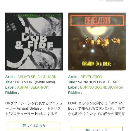
Artist :
ASHATI SELAH & HARK
Artist :
REVELATION
Title :
DUB & FIRE(White Vinyl)
Title :
VARIATION ON A THEME
Label :
ASHATI SELAH(UK)
Label :
BURING SOUNDS(UK-Re)
Riddim :
Riddim :
UKダブ・シーンを代表するプロデュ
LOVERSファンの間では「With You
ーサー Ashanti Selah と、ギタリス
Boy」で知られる英国バンド。 78年
ト/プロデューサー Hark による初 ...
から81年ぐらいまでの僅かの期間存
...
詳しくはこちら
詳しくはこちら