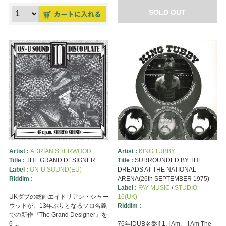
SOLD OUT
Artist :
ADRIAN SHERWOOD
Artist :
KING TUBBY
Title :
THE GRAND DESIGNER
Title :
SURROUNDED BY THE
Label :
ON-U SOUND(EU)
DREADS AT THE NATIONAL
Riddim :
ARENA(26th SEPTEMBER 1975)
Label :
FAY MUSIC
/
STUDIO
UKダブの総帥エイドリアン・シャー
16(UK)
ウッドが、13年ぶりとなるソロ名義
Riddim :
での新作『The Grand Designer』を
6 ...
76年[DUB名盤!] 1. I Am、 I Am The