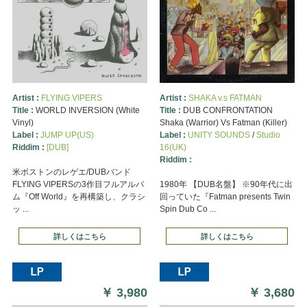
Artist :
FLYING VIPERS
Artist :
SHAKA v.s FATMAN
Title :
WORLD INVERSION (White
Title :
DUB CONFRONTATION
Vinyl)
Shaka (Warrior) Vs Fatman (Killer)
Label :
JUMP UP(US)
Label :
UNITY SOUNDS
/
Studio
Riddim :
[DUB]
16(UK)
Riddim :
米ボストンのレゲエ/DUBバンド
FLYING VIPERSの3作目フルアルバ
1980年 【DUB名盤】 ※90年代に出
ム『Off World』を再構築し、クラシ
回っていた『Fatman presents Twin
ッ ...
Spin Dub Co ...
詳しくはこちら
詳しくはこちら
￥
3,980
￥
3,680