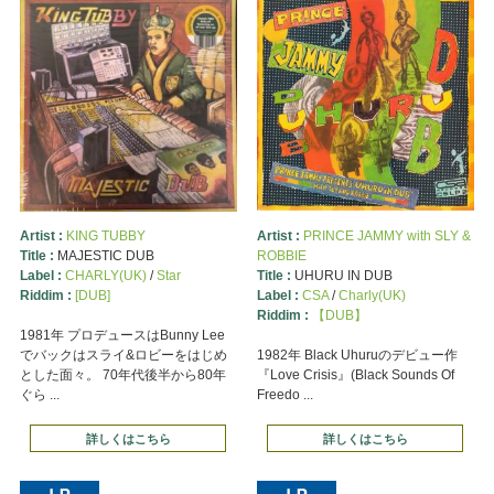
Artist :
KING TUBBY
Artist :
PRINCE JAMMY with SLY &
Title :
MAJESTIC DUB
ROBBIE
Label :
CHARLY(UK)
/
Star
Title :
UHURU IN DUB
Riddim :
[DUB]
Label :
CSA
/
Charly(UK)
Riddim :
【DUB】
1981年 プロデュースはBunny Lee
でバックはスライ&ロビーをはじめ
1982年 Black Uhuruのデビュー作
とした面々。 70年代後半から80年
『Love Crisis』(Black Sounds Of
ぐら ...
Freedo ...
詳しくはこちら
詳しくはこちら