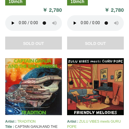
￥
2,780
￥
2,780
SOLD OUT
SOLD OUT
Artist :
TRADITION
Artist :
ZULU VIBES meets GURU
Title :
CAPTAIN GANJA AND THE
POPE