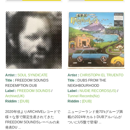
Artist :
SOUL SYNDICATE
Artist :
CHRISTOPH EL TRUENTO
Title :
FREEDOM SOUNDS
Title :
DUBS FROM THE
REDEMPTION DUB
NEIGHBOURHOOD
Label :
FREEDOM SOUNDS
/
Label :
NUDIE RECORDS(US)
/
Archive(UK)
Tunnel Records(Nz)
Riddim :
[DUB]
Riddim :
[DUB]
2020年頃よりARCHIVEレコードで
ニュージーランド発70'sグルーブ満
様々な形で限定生産されてきた
載の2024年カルトDUBアルバムが
FREEDOM SOUNDSレーベルの未
ついにUS盤で登場! ...
発表DU ...