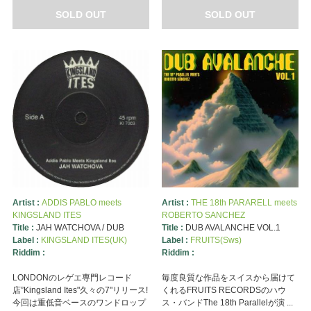
SOLD OUT
SOLD OUT
Artist :
ADDIS PABLO meets
Artist :
THE 18th PARARELL meets
KINGSLAND ITES
ROBERTO SANCHEZ
Title :
JAH WATCHOVA / DUB
Title :
DUB AVALANCHE VOL.1
Label :
KINGSLAND ITES(UK)
Label :
FRUITS(Sws)
Riddim :
Riddim :
LONDONのレゲエ専門レコード
毎度良質な作品をスイスから届けて
店”Kingsland Ites"久々の7"リリース!
くれるFRUITS RECORDSのハウ
今回は重低音ベースのワンドロップ
ス・バンドThe 18th Parallelが演 ...