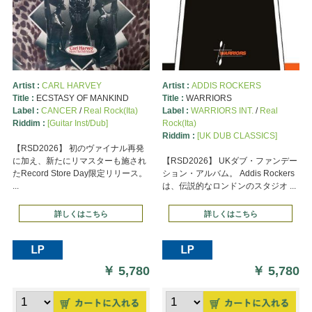
Artist :
CARL HARVEY
Artist :
ADDIS ROCKERS
Title :
ECSTASY OF MANKIND
Title :
WARRIORS
Label :
CANCER
/
Real Rock(Ita)
Label :
WARRIORS INT.
/
Real
Riddim :
[Guitar Inst/Dub]
Rock(Ita)
Riddim :
[UK DUB CLASSICS]
【RSD2026】 初のヴァイナル再発
に加え、新たにリマスターも施され
【RSD2026】 UKダブ・ファンデー
たRecord Store Day限定リリース。
ション・アルバム。 Addis Rockers
...
は、伝説的なロンドンのスタジオ ...
詳しくはこちら
詳しくはこちら
￥
5,780
￥
5,780