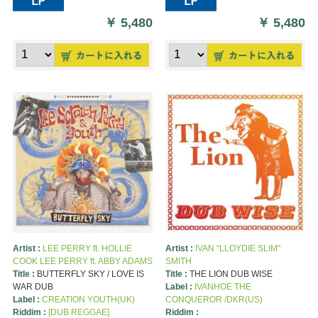
￥
5,480
￥
5,480
Artist :
LEE PERRY ft. HOLLIE
Artist :
IVAN "LLOYDIE SLIM"
COOK LEE PERRY ft. ABBY ADAMS
SMITH
Title :
BUTTERFLY SKY / LOVE IS
Title :
THE LION DUB WISE
WAR DUB
Label :
IVANHOE THE
Label :
CREATION YOUTH(UK)
CONQUEROR /DKR(US)
Riddim :
[DUB REGGAE]
Riddim :