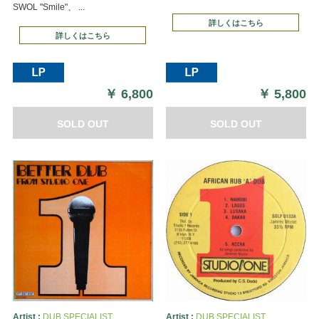
SWOL "Smile"、 ...
詳しくはこちら
詳しくはこちら
￥
6,800
￥
5,800
SOLD OUT
SOLD OUT
Artist :
DUB SPECIALIST
Artist :
DUB SPECIALIST