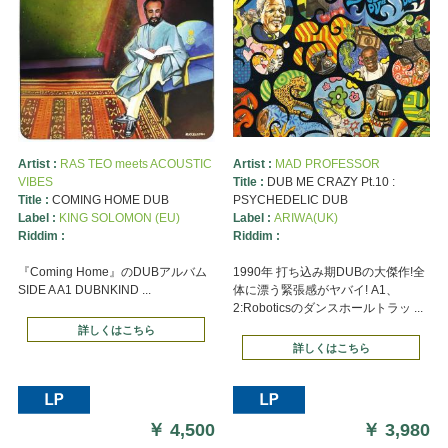
Artist :
RAS TEO meets ACOUSTIC
Artist :
MAD PROFESSOR
VIBES
Title :
DUB ME CRAZY Pt.10 :
Title :
COMING HOME DUB
PSYCHEDELIC DUB
Label :
KING SOLOMON (EU)
Label :
ARIWA(UK)
Riddim :
Riddim :
『Coming Home』のDUBアルバム
1990年 打ち込み期DUBの大傑作!全
SIDE A A1 DUBNKIND ...
体に漂う緊張感がヤバイ! A1、
2:Roboticsのダンスホールトラッ ...
詳しくはこちら
詳しくはこちら
￥
4,500
￥
3,980