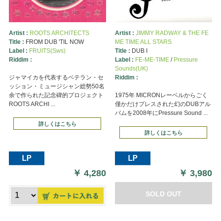
Artist :
ROOTS ARCHITECTS
Artist :
JIMMY RADWAY & THE FE
Title :
FROM DUB 'TIL NOW
ME TIME ALL STARS
Label :
FRUITS(Sws)
Title :
DUB I
Riddim :
Label :
FE-ME-TIME
/
Pressure
Sounds(UK)
ジャマイカを代表するベテラン・セ
Riddim :
ッション・ミュージシャン総勢50名
余で作られた記念碑的プロジェクト
1975年 MICRONレーベルからごく
ROOTS ARCHI ...
僅かだけプレスされた幻のDUBアル
バムを2008年にPressure Sound ...
詳しくはこちら
詳しくはこちら
￥
4,280
￥
3,980
SOLD OUT