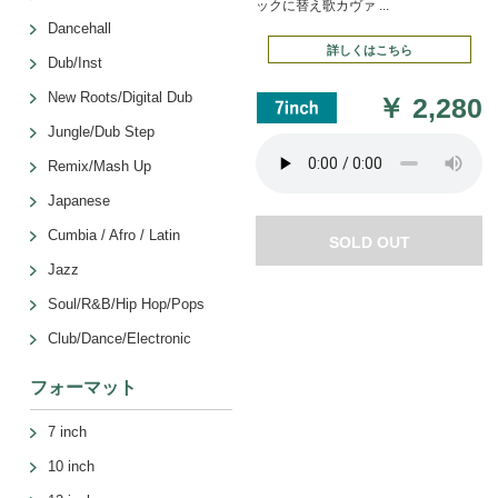
ックに替え歌カヴァ ...
Dancehall
詳しくはこちら
Dub/Inst
New Roots/Digital Dub
￥
2,280
Jungle/Dub Step
Remix/Mash Up
Japanese
Cumbia / Afro / Latin
SOLD OUT
Jazz
Soul/R&B/Hip Hop/Pops
Club/Dance/Electronic
フォーマット
7 inch
10 inch