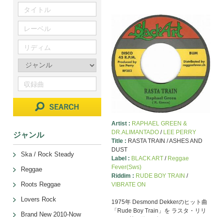
Artist :
RAPHAEL GREEN &
DR.ALIMANTADO
/
LEE PERRY
ジャンル
Title :
RASTA TRAIN / ASHES AND
DUST
Ska / Rock Steady
Label :
BLACK ART
/
Reggae
Fever(Sws)
Reggae
Riddim :
RUDE BOY TRAIN
/
Roots Reggae
VIBRATE ON
Lovers Rock
1975年 Desmond Dekkerのヒット曲
「Rude Boy Train」を ラスタ・リリ
Brand New 2010-Now