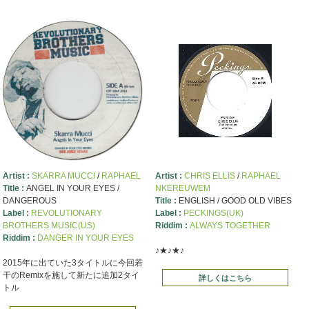
Artist :
SKARRA MUCCI
/
RAPHAEL
Artist :
CHRIS ELLIS
/
RAPHAEL
Title :
ANGEL IN YOUR EYES /
NKEREUWEM
DANGEROUS
Title :
ENGLISH / GOOD OLD VIBES
Label :
REVOLUTIONARY
Label :
PECKINGS(UK)
BROTHERS MUSIC(US)
Riddim :
ALWAYS TOGETHER
Riddim :
DANGER IN YOUR EYES
♪★♪★♪
2015年に出ていた3タイトルに今回若
干のRemixを施して新たに追加2タイ
詳しくはこちら
トル