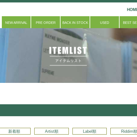
HOM
NEW ARRIVAL
PRE ORDER
BACK IN STOCK
USED
BEST S
新着順
Artist順
Label順
Riddim