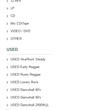
12 inch
LP
CD
Mix CD/Tape
VIDEO / DVD
OTHER
USED
USED Ska/Rock Steady
USED Early Reggae
USED Roots Reggae
USED Lovers Rock
USED Dancehall 80's
USED Dancehall 90's
USED Dancehall 2000年以