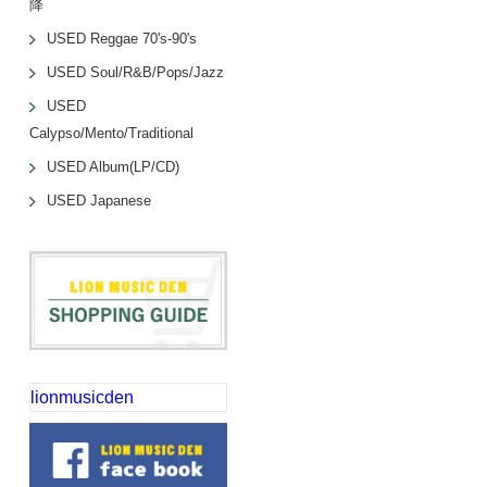
降
USED Reggae 70's-90's
USED Soul/R&B/Pops/Jazz
USED
Calypso/Mento/Traditional
USED Album(LP/CD)
USED Japanese
lionmusicden