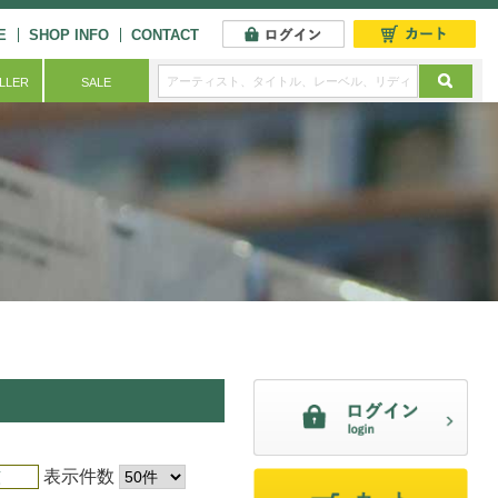
E
SHOP INFO
CONTACT
ELLER
SALE
表示件数
順