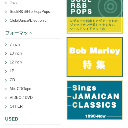
Jazz
Soul/R&B/Hip Hop/Pops
Club/Dance/Electronic
フォーマット
7 inch
10 inch
12 inch
LP
CD
Mix CD/Tape
VIDEO / DVD
OTHER
USED