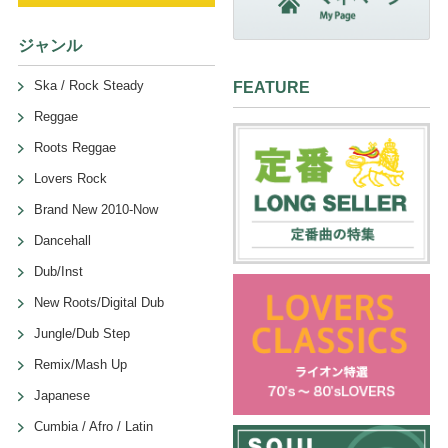
ジャンル
Ska / Rock Steady
FEATURE
Reggae
Roots Reggae
Lovers Rock
Brand New 2010-Now
Dancehall
Dub/Inst
New Roots/Digital Dub
Jungle/Dub Step
Remix/Mash Up
Japanese
Cumbia / Afro / Latin