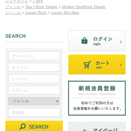
>
フォーマット
7 inch
>
>
ジャンル
Ska / Rock Steady
Modern Ska/Rock Steady
>
>
ジャンル
Lovers Rock
Lovers 90's-Now
SEARCH