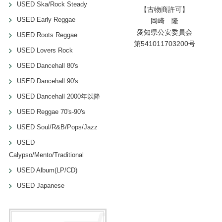
USED Ska/Rock Steady
【古物商許可】
USED Early Reggae
岡崎 隆
愛知県公安委員会
USED Roots Reggae
第541011703200号
USED Lovers Rock
USED Dancehall 80's
USED Dancehall 90's
USED Dancehall 2000年以降
USED Reggae 70's-90's
USED Soul/R&B/Pops/Jazz
USED
Calypso/Mento/Traditional
USED Album(LP/CD)
USED Japanese