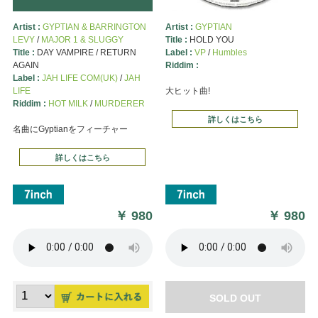
Artist :
GYPTIAN & BARRINGTON
Artist :
GYPTIAN
LEVY
/
MAJOR 1 & SLUGGY
Title :
HOLD YOU
Title :
DAY VAMPIRE / RETURN
Label :
VP
/
Humbles
AGAIN
Riddim :
Label :
JAH LIFE COM(UK)
/
JAH
LIFE
大ヒット曲!
Riddim :
HOT MILK
/
MURDERER
詳しくはこちら
名曲にGyptianをフィーチャー
詳しくはこちら
￥
980
￥
980
SOLD OUT