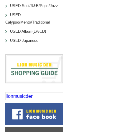
USED Soul/R&B/Pops/Jazz
USED
Calypso/Mento/Traditional
USED Album(LP/CD)
USED Japanese
lionmusicden