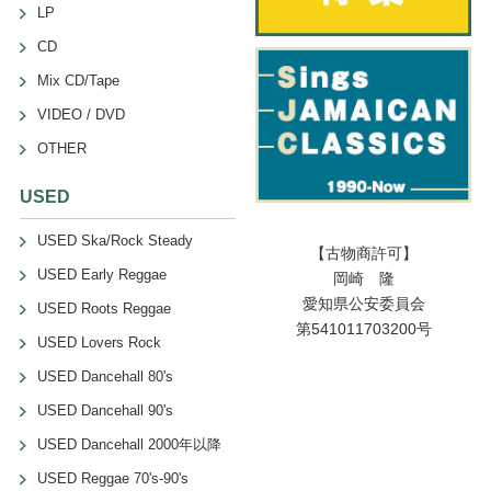
LP
CD
Mix CD/Tape
VIDEO / DVD
OTHER
USED
USED Ska/Rock Steady
【古物商許可】
USED Early Reggae
岡崎 隆
愛知県公安委員会
USED Roots Reggae
第541011703200号
USED Lovers Rock
USED Dancehall 80's
USED Dancehall 90's
USED Dancehall 2000年以降
USED Reggae 70's-90's