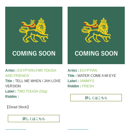
Artist :
EGYPTIAN
/
MR.TOUGH
Artist :
EGYPTIAN
AND FRIENDS
Title :
WATER COME A MI EYE
Title :
TELL ME WHEN / JAH LOVE
Label :
JAMMYS
VERSION
Riddim :
FRESH
Label :
TWO TOUGH (Org)
Riddim :
詳しくはこちら
【Dead Stock】
詳しくはこちら