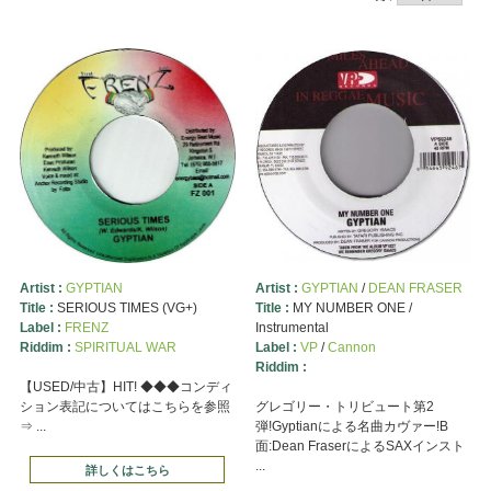
Artist :
GYPTIAN
Artist :
GYPTIAN
/
DEAN FRASER
Title :
SERIOUS TIMES (VG+)
Title :
MY NUMBER ONE /
Label :
FRENZ
Instrumental
Riddim :
SPIRITUAL WAR
Label :
VP
/
Cannon
Riddim :
【USED/中古】HIT! ◆◆◆コンディ
ション表記についてはこちらを参照
グレゴリー・トリビュート第2
⇒ ...
弾!Gyptianによる名曲カヴァー!B
面:Dean FraserによるSAXインスト
...
詳しくはこちら