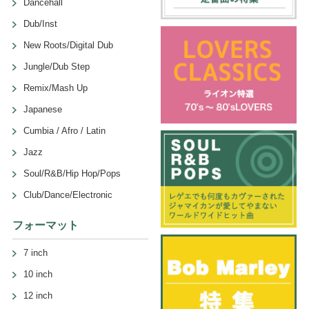
Dancehall
Dub/Inst
New Roots/Digital Dub
Jungle/Dub Step
Remix/Mash Up
Japanese
Cumbia / Afro / Latin
Jazz
Soul/R&B/Hip Hop/Pops
Club/Dance/Electronic
フォーマット
7 inch
10 inch
12 inch