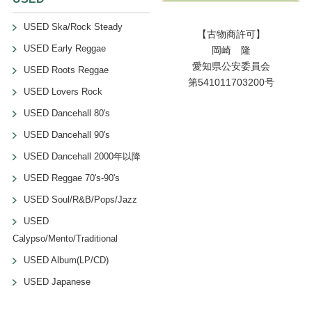
USED Ska/Rock Steady
【古物商許可】
USED Early Reggae
岡崎 隆
愛知県公安委員会
USED Roots Reggae
第541011703200号
USED Lovers Rock
USED Dancehall 80's
USED Dancehall 90's
USED Dancehall 2000年以降
USED Reggae 70's-90's
USED Soul/R&B/Pops/Jazz
USED
Calypso/Mento/Traditional
USED Album(LP/CD)
USED Japanese