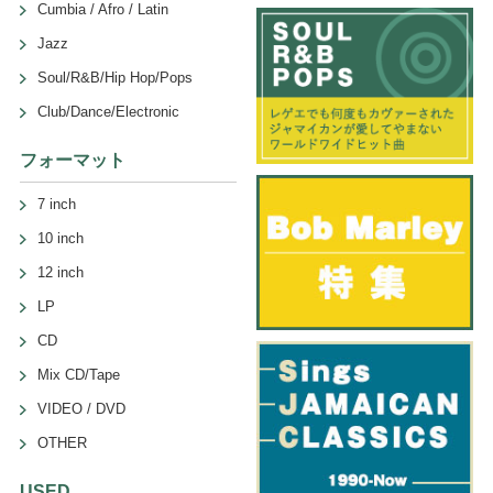
Cumbia / Afro / Latin
Jazz
Soul/R&B/Hip Hop/Pops
Club/Dance/Electronic
フォーマット
7 inch
10 inch
12 inch
LP
CD
Mix CD/Tape
VIDEO / DVD
OTHER
USED