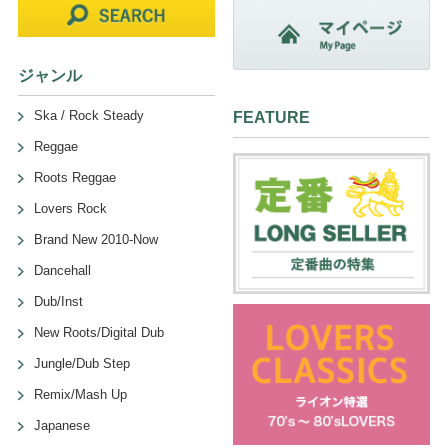
ジャンル
Ska / Rock Steady
FEATURE
Reggae
Roots Reggae
Lovers Rock
Brand New 2010-Now
Dancehall
Dub/Inst
New Roots/Digital Dub
Jungle/Dub Step
Remix/Mash Up
Japanese