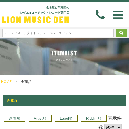
名古屋市千種区の
レゲエミュージック・レコード専門店
HOME
>
全商品
2005
表示件
新着順
Artist順
Label順
Riddim順
数