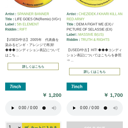
Artist :
SPANNER BANNER
Artist :
CHEZIDEK
/
KHARI KILL AN
Title :
LIFE GOES ON(Remix) (VG+)
RED ARMY
Label :
5th ELEMENT
Title :
DEM A FIGHT WE (EX) /
Riddim :
RIFT
PICTURE OF SELASSIE (EX)
Label :
MASSIVE B(US)
【USED/中古】 2005年 代表曲を
Riddim :
TRUTH & RIGHTS
染みるビンギ・アレンジで再演!
◆◆◆コンディション表記について
【USED/中古】HIT! ◆◆◆コンディ
はこち ...
ション表記についてはこちらを参照
⇒ ...
詳しくはこちら
詳しくはこちら
￥
1,200
￥
1,700