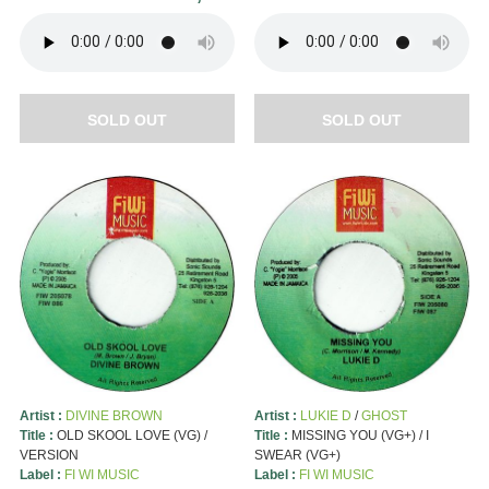
SOLD OUT
SOLD OUT
Artist :
DIVINE BROWN
Artist :
LUKIE D
/
GHOST
Title :
OLD SKOOL LOVE (VG) /
Title :
MISSING YOU (VG+) / I
VERSION
SWEAR (VG+)
Label :
FI WI MUSIC
Label :
FI WI MUSIC