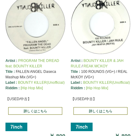
Artist :
PROGRAM THE DREAD
Artist :
BOUNTY KILLER & JAH
feat. BOUNTY KILLER
RULE
/
REAK MCKOY
Title :
FALLEN ANGEL Daseca
Title :
100 ROUNDS (VG+) / REAL
Mashup Mix (VG+)
McKOY (VG+)
Label :
BOUNTY KILLER(Unofficial)
Label :
BOUNTY KILLER(Unofficial)
Riddim :
[Hip Hop Mix]
Riddim :
[Hip Hop Mix]
【USED/中古】
【USED/中古】
詳しくはこちら
詳しくはこちら
￥
800
￥
800