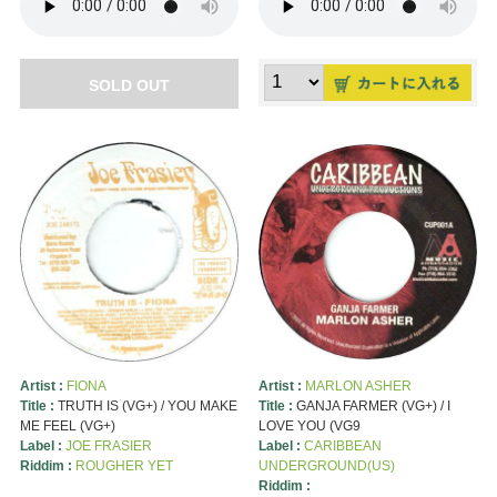
SOLD OUT
Artist :
FIONA
Artist :
MARLON ASHER
Title :
TRUTH IS (VG+) / YOU MAKE
Title :
GANJA FARMER (VG+) / I
ME FEEL (VG+)
LOVE YOU (VG9
Label :
JOE FRASIER
Label :
CARIBBEAN
Riddim :
ROUGHER YET
UNDERGROUND(US)
Riddim :