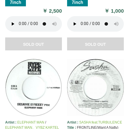
￥
2,500
￥
1,000
SOLD OUT
SOLD OUT
Artist :
ELEPHANT MAN
/
Artist :
SASHA feat.TURBULENCE
ELEPHANT MAN、VYBZ KARTEL
Title :
FRONTLINE(Want A Natty)