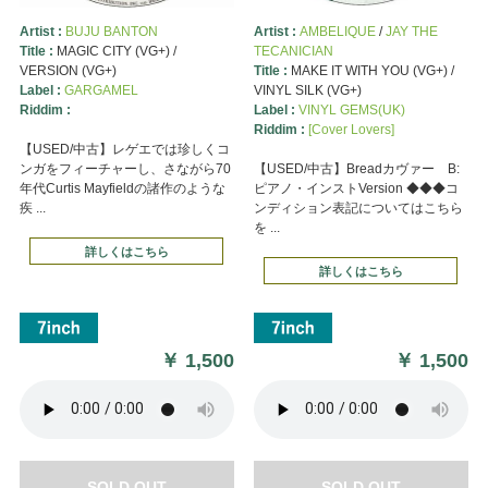
Artist :
BUJU BANTON
Artist :
AMBELIQUE
/
JAY THE
Title :
MAGIC CITY (VG+) /
TECANICIAN
VERSION (VG+)
Title :
MAKE IT WITH YOU (VG+) /
Label :
GARGAMEL
VINYL SILK (VG+)
Riddim :
Label :
VINYL GEMS(UK)
Riddim :
[Cover Lovers]
【USED/中古】レゲエでは珍しくコ
ンガをフィーチャーし、さながら70
【USED/中古】Breadカヴァー B:
年代Curtis Mayfieldの諸作のような
ピアノ・インストVersion ◆◆◆コ
疾 ...
ンディション表記についてはこちら
を ...
詳しくはこちら
詳しくはこちら
￥
1,500
￥
1,500
SOLD OUT
SOLD OUT