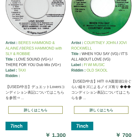
Artist :
BERES HAMMOND &
Artist :
COURTNEY JOHN
/
JOVI
ALAINE
/
BERES HAMMOND with
ROCKWELL
SLY & ROBBIE
Title :
WHEN YOU SAY (VG) / IT’S
Title :
LOVE SOUND (VG+) /
ALL ABOUT LOVE (VG)
THERE FOR YOU Dub Mix (VG+)
Label :
FI WI MUSIC
Label :
TAXI
Riddim :
OLD SKOOL
Riddim :
【USED/中古】HIT! ※A面冒頭1分ぐ
【USED/中古】デュエットLoversコ
らい縦キズによるノイズ有り ◆◆◆
ンディション表記についてはこちら
コンディション表記についてはこち
を参照⇒ ...
らを参 ...
詳しくはこちら
詳しくはこちら
￥
1,300
￥
700