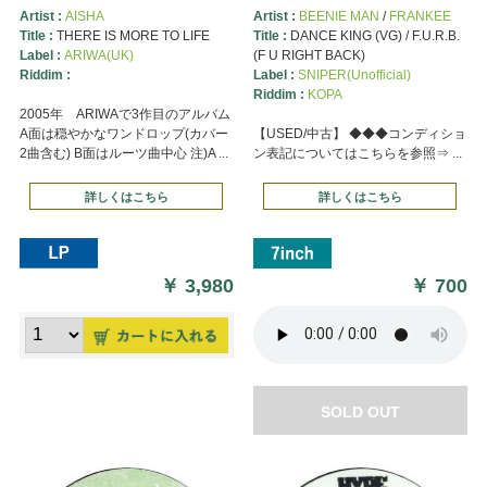
Artist :
AISHA
Artist :
BEENIE MAN
/
FRANKEE
Title :
THERE IS MORE TO LIFE
Title :
DANCE KING (VG) / F.U.R.B.
Label :
ARIWA(UK)
(F U RIGHT BACK)
Riddim :
Label :
SNIPER(Unofficial)
Riddim :
KOPA
2005年 ARIWAで3作目のアルバム
A面は穏やかなワンドロップ(カバー
【USED/中古】 ◆◆◆コンディショ
2曲含む) B面はルーツ曲中心 注)A ...
ン表記についてはこちらを参照⇒ ...
詳しくはこちら
詳しくはこちら
￥
3,980
￥
700
SOLD OUT