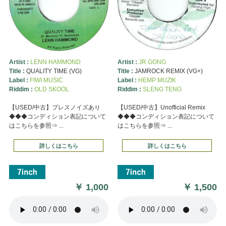
Artist :
LENN HAMMOND
Artist :
JR.GONG
Title :
QUALITY TIME (VG)
Title :
JAMROCK REMIX (VG+)
Label :
FIWI MUSIC
Label :
HEMP MUZIK
Riddim :
OLD SKOOL
Riddim :
SLENG TENG
【USED/中古】プレスノイズあり
【USED/中古】Unofficial Remix
◆◆◆コンディション表記について
◆◆◆コンディション表記について
はこちらを参照⇒ ...
はこちらを参照⇒ ...
詳しくはこちら
詳しくはこちら
￥
1,000
￥
1,500