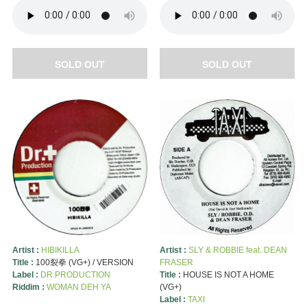
SOLD OUT
SOLD OUT
Artist :
HIBIKILLA
Artist :
SLY & ROBBIE feat. DEAN
Title :
100裂拳 (VG+) / VERSION
FRASER
Label :
DR.PRODUCTION
Title :
HOUSE IS NOT A HOME
Riddim :
WOMAN DEH YA
(VG+)
Label :
TAXI