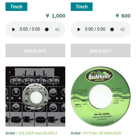
￥
1,000
￥
600
SOLD OUT
SOLD OUT
Artist :
SOLDIER feat.AKANE
/
Artist :
RYO the SKYWALKER