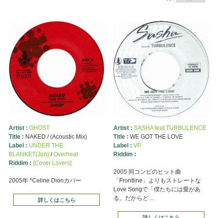
Artist :
GHOST
Artist :
SASHA feat.TURBULENCE
Title :
NAKED / (Acoustic Mix)
Title :
WE GOT THE LOVE
Label :
UNDER THE
Label :
VP
BLANKET(Jpn)
/
Overheat
Riddim :
Riddim :
[Cover Lovers]
2005 同コンビのヒット曲
2005年 *Celine Dionカバー
「Frontline」よりもストレートな
Love Songで「僕たちには愛があ
る。だからど ...
詳しくはこちら
詳しくはこちら