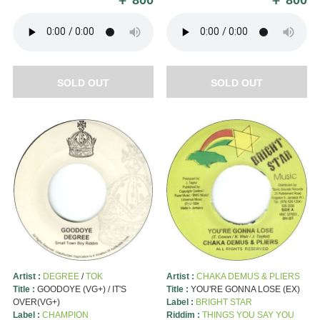
SOLD OUT
SOLD OUT
Artist :
DEGREE
/
TOK
Artist :
CHAKA DEMUS & PLIERS
Title :
GOODOYE (VG+) / IT'S
Title :
YOU'RE GONNA LOSE (EX)
OVER(VG+)
Label :
BRIGHT STAR
Label :
CHAMPION
Riddim :
THINGS YOU SAY YOU