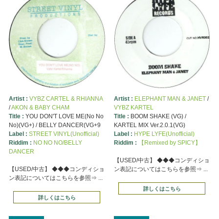
Artist :
VYBZ CARTEL & RHIANNA
Artist :
ELEPHANT MAN & JANET
/
/
AKON & BABY CHAM
VYBZ KARTEL
Title :
YOU DON'T LOVE ME(No No
Title :
BOOM SHAKE (VG) /
No)(VG+) / BELLY DANCER(VG+9
KARTEL MIX Ver.2.0.1(VG)
Label :
STREET VINYL(Unofficial)
Label :
HYPE LYFE(Unofficial)
Riddim :
NO NO NO/BELLY
Riddim :
【Remixed by SPICY】
DANCER
【USED/中古】 ◆◆◆コンディショ
【USED/中古】 ◆◆◆コンディショ
ン表記についてはこちらを参照⇒ ...
ン表記についてはこちらを参照⇒ ...
詳しくはこちら
詳しくはこちら