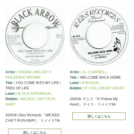
Artist :
SINGING MELODY
/
Artist :
AL CAMPBELL
PRESIDENT BROWN
Title :
WELCOME BACK HOME
Title :
YOU COME INTO MY LIFE /
Label :
RADS(UK)
TREE OF LIFE
Riddim :
IF I FOLLOW MY HEART
Label :
BLACK ARROW(UK)
Riddim :
WICKED CAN’T RUN
2005年 デニス「If I Follow My
AWAY
Heart」 ナイス・リメイクtrk
2005年 Glen Richards「WICKED
詳しくはこちら
CAN’T RUN AWAY」 リメイクTrk
詳しくはこちら