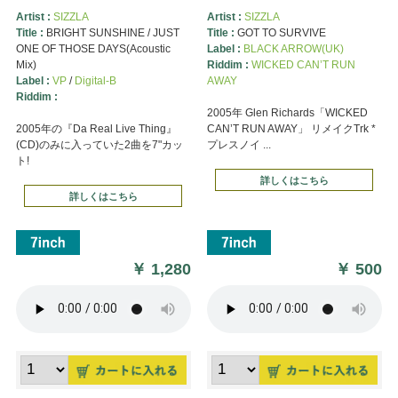
Artist :
SIZZLA
Artist :
SIZZLA
Title :
BRIGHT SUNSHINE / JUST
Title :
GOT TO SURVIVE
ONE OF THOSE DAYS(Acoustic
Label :
BLACK ARROW(UK)
Mix)
Riddim :
WICKED CAN’T RUN
Label :
VP
/
Digital-B
AWAY
Riddim :
2005年 Glen Richards「WICKED
2005年の『Da Real Live Thing』
CAN’T RUN AWAY」 リメイクTrk *
(CD)のみに入っていた2曲を7"カッ
プレスノイ ...
ト!
詳しくはこちら
詳しくはこちら
￥
1,280
￥
500