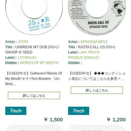
Artist :
JSTAR
Artist :
SPRAGGA BENZ
Title :
UNBREAK MY DUB (VG+) /
Title :
RASTA CALL US (VG+)
SNOOP N' SEED
Label :
JAH TRACK
Label :
J STAR(UK)
PRODUCTION(US)
Riddim :
WORDS OF MY MOUTH
Riddim :
【USED/中古】Gatherers"Words Of
【USED/中古】 ◆◆◆コンディショ
My Mouth"オケ+Toni Braxton「Un-
ン表記についてはこちらを参照⇒ ...
Brea ...
詳しくはこちら
詳しくはこちら
￥
1,500
￥
1,200