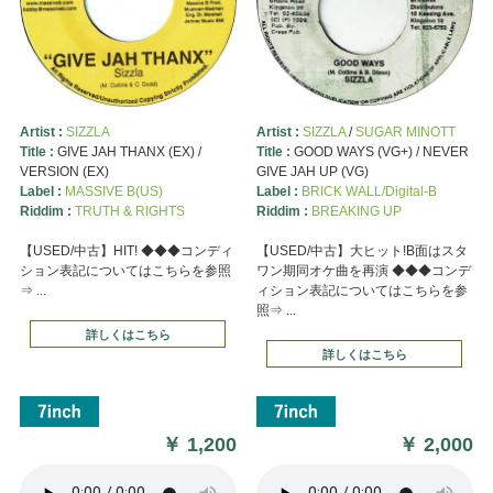
Artist :
SIZZLA
Artist :
SIZZLA
/
SUGAR MINOTT
Title :
GIVE JAH THANX (EX) /
Title :
GOOD WAYS (VG+) / NEVER
VERSION (EX)
GIVE JAH UP (VG)
Label :
MASSIVE B(US)
Label :
BRICK WALL/Digital-B
Riddim :
TRUTH & RIGHTS
Riddim :
BREAKING UP
【USED/中古】HIT! ◆◆◆コンディ
【USED/中古】大ヒット!B面はスタ
ション表記についてはこちらを参照
ワン期同オケ曲を再演 ◆◆◆コンデ
⇒ ...
ィション表記についてはこちらを参
照⇒ ...
詳しくはこちら
詳しくはこちら
￥
1,200
￥
2,000