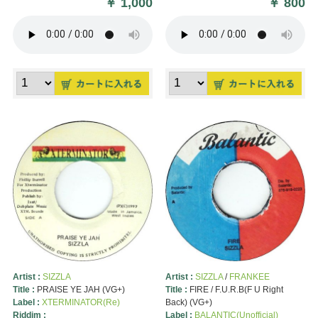
￥
1,000
￥
800
Artist :
SIZZLA
Artist :
SIZZLA
/
FRANKEE
Title :
PRAISE YE JAH (VG+)
Title :
FIRE / F.U.R.B(F U Right
Label :
XTERMINATOR(Re)
Back) (VG+)
Riddim :
Label :
BALANTIC(Unofficial)