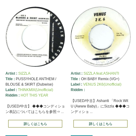
Artist :
SIZZLA
Artist :
SIZZLA feat.ASHANTI
Title :
PUSSYHOLE ANTHEM /
Title :
OH BABY Remix (VG+)
BLOUSE & SKIRT (Dubwise)
Label :
VENUS 2K6(Unofficial)
Label :
THINKMIX(Unofficial)
Riddim :
Riddim :
HOT THIS YEAR
【USED/中古】Ashanti 「Rock Wit
【USED/中古】 ◆◆◆コンディショ
U (Awww Baby)」にSizzla ◆◆◆コ
ン表記についてはこちらを参照⇒ ...
ンディショ ...
詳しくはこちら
詳しくはこちら