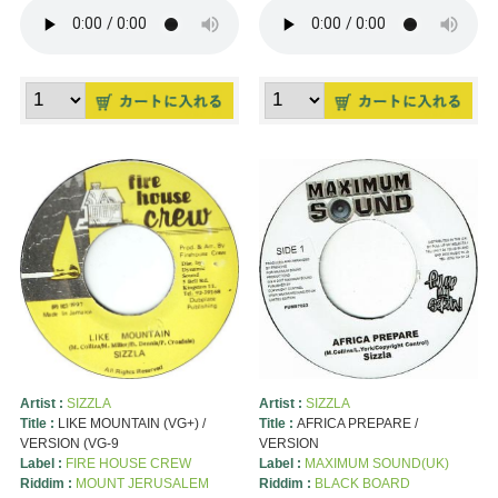
Artist :
SIZZLA
Artist :
SIZZLA
Title :
LIKE MOUNTAIN (VG+) /
Title :
AFRICA PREPARE /
VERSION (VG-9
VERSION
Label :
FIRE HOUSE CREW
Label :
MAXIMUM SOUND(UK)
Riddim :
MOUNT JERUSALEM
Riddim :
BLACK BOARD