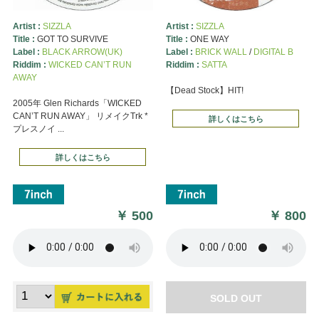
Artist :
SIZZLA
Artist :
SIZZLA
Title :
GOT TO SURVIVE
Title :
ONE WAY
Label :
BLACK ARROW(UK)
Label :
BRICK WALL
/
DIGITAL B
Riddim :
WICKED CAN’T RUN
Riddim :
SATTA
AWAY
【Dead Stock】HIT!
2005年 Glen Richards「WICKED
CAN’T RUN AWAY」 リメイクTrk *
詳しくはこちら
プレスノイ ...
詳しくはこちら
￥
500
￥
800
SOLD OUT