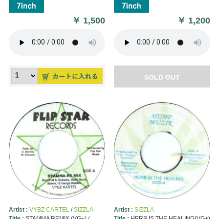
￥
1,500
￥
1,200
SOLD OUT
Artist :
VYBZ CARTEL
/
SIZZLA
Artist :
SIZZLA
Title :
STAMMA REMIX (VG+) /
Title :
HERB IS THE HEALING(VG+)