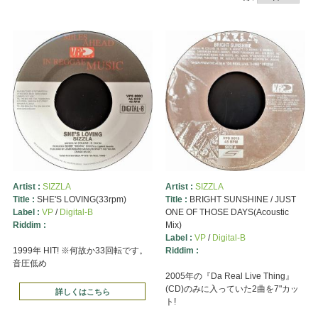
Artist :
SIZZLA
Artist :
SIZZLA
Title :
SHE'S LOVING(33rpm)
Title :
BRIGHT SUNSHINE / JUST
Label :
VP
/
Digital-B
ONE OF THOSE DAYS(Acoustic
Riddim :
Mix)
Label :
VP
/
Digital-B
1999年 HIT! ※何故か33回転です。
Riddim :
音圧低め
2005年の『Da Real Live Thing』
(CD)のみに入っていた2曲を7"カッ
詳しくはこちら
ト!