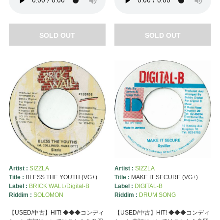
SOLD OUT
SOLD OUT
Artist :
SIZZLA
Artist :
SIZZLA
Title :
BLESS THE YOUTH (VG+)
Title :
MAKE IT SECURE (VG+)
Label :
BRICK WALL/Digital-B
Label :
DIGITAL-B
Riddim :
SOLOMON
Riddim :
DRUM SONG
【USED/中古】HIT! ◆◆◆コンディ
【USED/中古】HIT! ◆◆◆コンディ