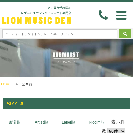
名古屋市千種区の
レゲエミュージック・レコード専門店
HOME
>
全商品
SIZZLA
表示件
新着順
Artist順
Label順
Riddim順
数