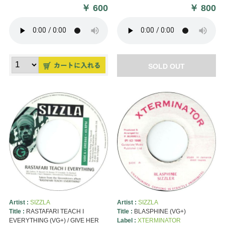
￥
600
￥
800
SOLD OUT
Artist :
SIZZLA
Artist :
SIZZLA
Title :
RASTAFARI TEACH I
Title :
BLASPHINE (VG+)
EVERYTHING (VG+) / GIVE HER
Label :
XTERMINATOR