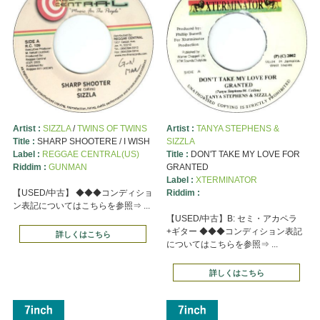
Artist :
SIZZLA
/
TWINS OF TWINS
Artist :
TANYA STEPHENS &
Title :
SHARP SHOOTERE / I WISH
SIZZLA
Label :
REGGAE CENTRAL(US)
Title :
DON'T TAKE MY LOVE FOR
Riddim :
GUNMAN
GRANTED
Label :
XTERMINATOR
【USED/中古】 ◆◆◆コンディショ
Riddim :
ン表記についてはこちらを参照⇒ ...
【USED/中古】B: セミ・アカペラ
+ギター ◆◆◆コンディション表記
詳しくはこちら
についてはこちらを参照⇒ ...
詳しくはこちら