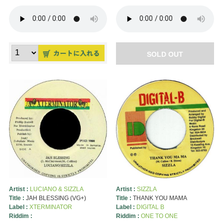
SOLD OUT
Artist :
LUCIANO & SIZZLA
Artist :
SIZZLA
Title :
JAH BLESSING (VG+)
Title :
THANK YOU MAMA
Label :
XTERMINATOR
Label :
DIGITAL B
Riddim :
Riddim :
ONE TO ONE