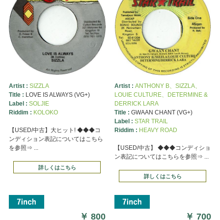
Artist :
SIZZLA
Artist :
ANTHONY B、SIZZLA、
Title :
LOVE IS ALWAYS (VG+)
LOUIE CULTURE、DETERMINE &
Label :
SOLJIE
DERRICK LARA
Riddim :
KOLOKO
Title :
GWAAN CHANT (VG+)
Label :
STAR TRAIL
【USED/中古】大ヒット! ◆◆◆コ
Riddim :
HEAVY ROAD
ンディション表記についてはこちら
を参照⇒ ...
【USED/中古】 ◆◆◆コンディショ
ン表記についてはこちらを参照⇒ ...
詳しくはこちら
詳しくはこちら
￥
800
￥
700