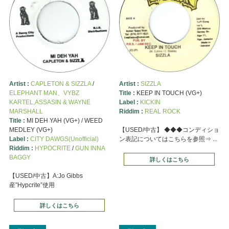
Artist :
CAPLETON & SIZZLA
/
Artist :
SIZZLA
ELEPHANT MAN、VYBZ
Title :
KEEP IN TOUCH (VG+)
KARTEL,ASSASIN & WAYNE
Label :
KICKIN
MARSHALL
Riddim :
REAL ROCK
Title :
MI DEH YAH (VG+) / WEED
MEDLEY (VG+)
【USED/中古】 ◆◆◆コンディショ
Label :
CITY DAWGS(Unofficial)
ン表記についてはこちらを参照⇒ ...
Riddim :
HYPOCRITE
/
GUN INNA
BAGGY
詳しくはこちら
【USED/中古】A:Jo Gibbs
産”Hypcrite”使用
詳しくはこちら