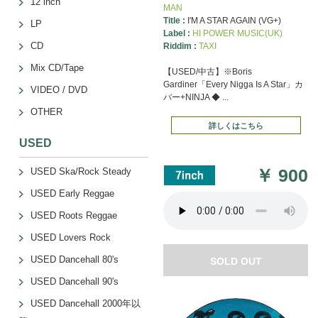
12 inch
MAN
Title :
I'M A STAR AGAIN (VG+)
LP
Label :
HI POWER MUSIC(UK)
CD
Riddim :
TAXI
Mix CD/Tape
【USED/中古】※Boris
Gardiner「Every Nigga Is A Star」カ
VIDEO / DVD
バー+NINJA ◆ ...
OTHER
詳しくはこちら
USED
￥
900
USED Ska/Rock Steady
USED Early Reggae
USED Roots Reggae
USED Lovers Rock
USED Dancehall 80's
SOLD OUT
USED Dancehall 90's
USED Dancehall 2000年以