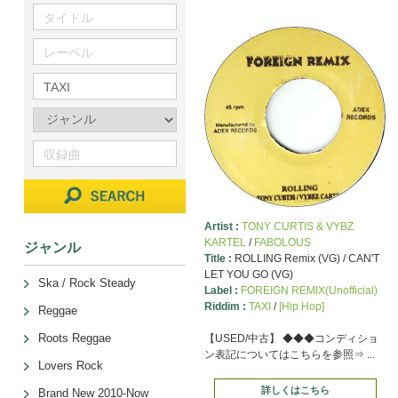
Artist :
TONY CURTIS & VYBZ
KARTEL
/
FABOLOUS
ジャンル
Title :
ROLLING Remix (VG) / CAN'T
LET YOU GO (VG)
Ska / Rock Steady
Label :
FOREIGN REMIX(Unofficial)
Riddim :
TAXI
/
[Hip Hop]
Reggae
Roots Reggae
【USED/中古】 ◆◆◆コンディショ
ン表記についてはこちらを参照⇒ ...
Lovers Rock
詳しくはこちら
Brand New 2010-Now