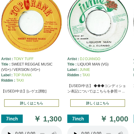
Artist :
TONY TUFF
Artist :
DJ DJANGO
Title :
SWEET REGGAE MUSIC
Title :
LIQUOR MAN (VG)
(VG+) / VERSION (VG+)
Label :
JUNIE
Label :
TOP RANK
Riddim :
TAXI
Riddim :
TAXI
【USED/中古】 ◆◆◆コンディショ
【USED/中古】[レゲエ讃歌]
ン表記についてはこちらを参照⇒ ...
詳しくはこちら
詳しくはこちら
￥
1,300
￥
1,000