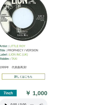
Artist :
LITTLE ROY
Title :
PROPHECY / VERSION
Label :
LION INC.(UK)
Riddim :
TAXI
1999年 代表曲再演!
詳しくはこちら
￥
1,000