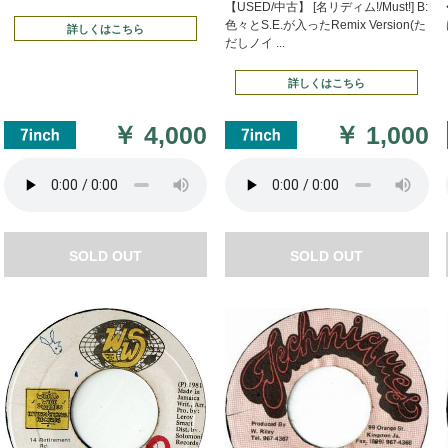
【USED/中古】 [名リディム!/Must!] B:
色々とS.E.が入ったRemix Version(た
詳しくはこちら
だしノイ ...
詳しくはこちら
￥
4,000
￥
1,000
SOLD OUT
SOLD OUT