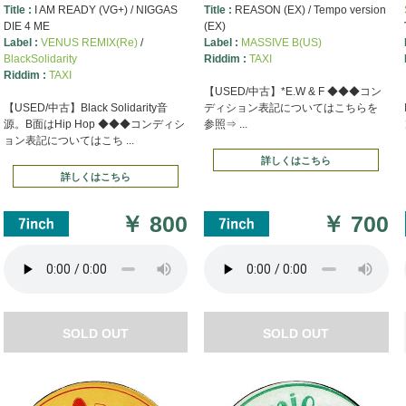
Title :
I AM READY (VG+) / NIGGAS
Title :
REASON (EX) / Tempo version
DIE 4 ME
(EX)
Label :
VENUS REMIX(Re)
/
Label :
MASSIVE B(US)
BlackSolidarity
Riddim :
TAXI
Riddim :
TAXI
【USED/中古】*E.W & F ◆◆◆コン
【USED/中古】Black Solidarity音
ディション表記についてはこちらを
源。B面はHip Hop ◆◆◆コンディシ
参照⇒ ...
ョン表記についてはこち ...
詳しくはこちら
詳しくはこちら
￥
800
￥
700
SOLD OUT
SOLD OUT