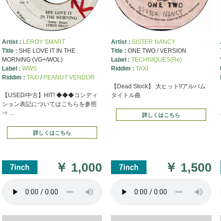
Artist :
LEROY SMART
Artist :
SISTER NANCY
Title :
SHE LOVE IT IN THE
Title :
ONE TWO / VERSION
MORNING (VG+/WOL)
Label :
TECHNIQUES(Re)
Label :
WWS
Riddim :
TAXI
Riddim :
TAXI
/
PEANUT VENDOR
【Dead Stock】 大ヒット!/アルバム
【USED/中古】HIT! ◆◆◆コンディ
タイトル曲
ション表記についてはこちらを参照
⇒ ...
詳しくはこちら
詳しくはこちら
￥
1,000
￥
1,500