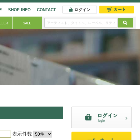
E
SHOP INFO
CONTACT
ELLER
SALE
表示件数
順