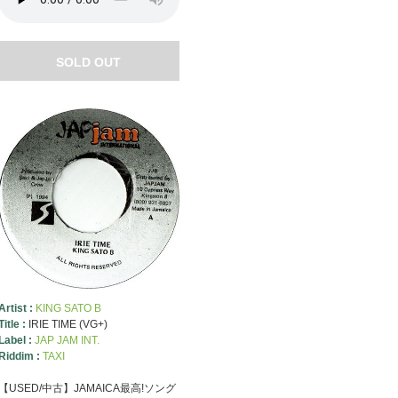
SOLD OUT
Artist :
KING SATO B
Title :
IRIE TIME (VG+)
Label :
JAP JAM INT.
Riddim :
TAXI
【USED/中古】JAMAICA最高!ソング