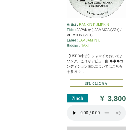
Artist :
RANKIN PUMPKIN
Title :
JAPANからJAMAICA (VG+) /
VERSION (VG+)
Label :
JAP JAM INT.
Riddim :
TAXI
【USED/中古】ジャマイカおいでよ
ソング。これがデビュー曲 ◆◆◆コ
ンディション表記についてはこちら
を参照⇒ ...
詳しくはこちら
￥
3,800