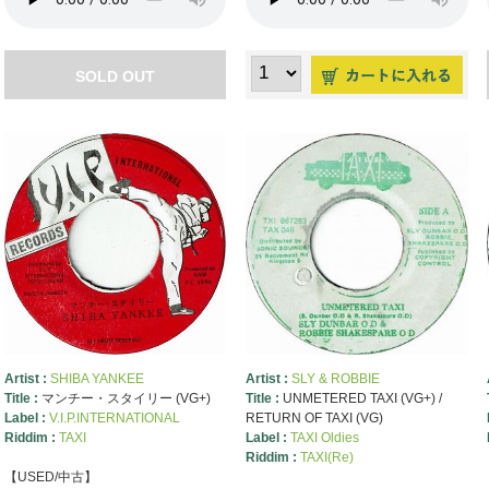
SOLD OUT
Artist :
SHIBA YANKEE
Artist :
SLY & ROBBIE
Title :
マンチー・スタイリー (VG+)
Title :
UNMETERED TAXI (VG+) /
Label :
V.I.P.INTERNATIONAL
RETURN OF TAXI (VG)
Riddim :
TAXI
Label :
TAXI Oldies
Riddim :
TAXI(Re)
【USED/中古】