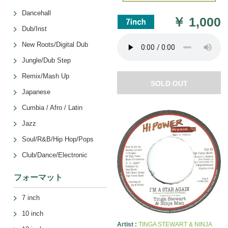
Dancehall
￥
1,000
Dub/Inst
New Roots/Digital Dub
Jungle/Dub Step
Remix/Mash Up
SOLD OUT
Japanese
Cumbia / Afro / Latin
Jazz
Soul/R&B/Hip Hop/Pops
Club/Dance/Electronic
フォーマット
7 inch
10 inch
Artist :
TINGA STEWART & NINJA