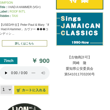
SIMPSON
Title :
I HAD A HAMMER (VG+)
Label :
ROOF INT'L
Riddim :
TAXI
【USED/中古】Peter Paul & Mary「If
I Had A Hammer」カヴァー ◆◆◆コ
ンディシ ...
詳しくはこちら
【古物商許可】
￥
900
岡崎 隆
愛知県公安委員会
第541011703200号