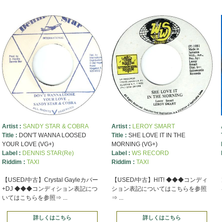
Artist :
SANDY STAR & COBRA
Artist :
LEROY SMART
Title :
DON'T WANNA LOOSED
Title :
SHE LOVE IT IN THE
YOUR LOVE (VG+)
MORNING (VG+)
Label :
DENNIS STAR(Re)
Label :
WS RECORD
Riddim :
TAXI
Riddim :
TAXI
【USED/中古】Crystal Gayleカバー
【USED/中古】HIT! ◆◆◆コンディ
+DJ ◆◆◆コンディション表記につ
ション表記についてはこちらを参照
いてはこちらを参照⇒ ...
⇒ ...
詳しくはこちら
詳しくはこちら