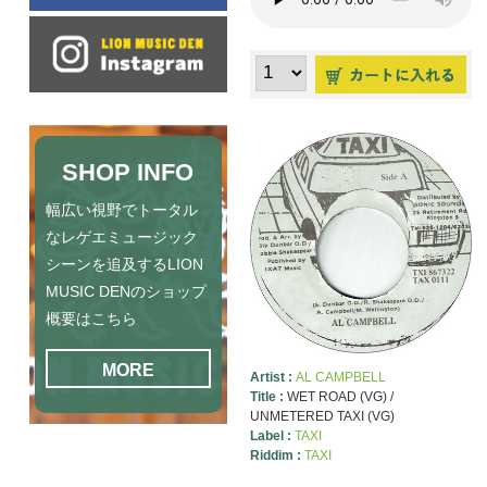
SHOP INFO
幅広い視野でトータル
なレゲエミュージック
シーンを追及するLION
MUSIC DENのショップ
概要はこちら
MORE
Artist :
AL CAMPBELL
Title :
WET ROAD (VG) /
UNMETERED TAXI (VG)
Label :
TAXI
Riddim :
TAXI