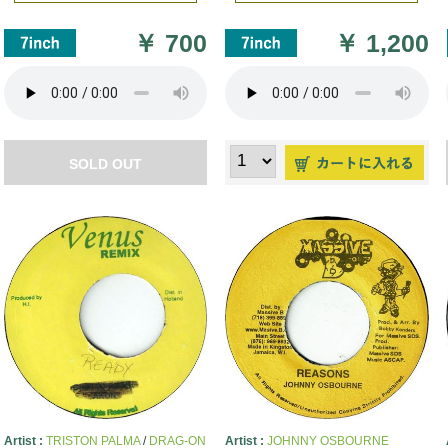
￥
700
￥
1,200
SOLD OUT
Artist :
TRISTON PALMA
/
DRAG-ON
Artist :
JOHNNY OSBOURNE