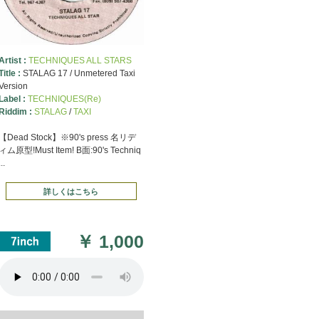
Artist :
TECHNIQUES ALL STARS
Title :
STALAG 17 / Unmetered Taxi
Version
Label :
TECHNIQUES(Re)
Riddim :
STALAG
/
TAXI
【Dead Stock】※90's press 名リデ
ィム原型!Must Item! B面:90's Techniq
...
詳しくはこちら
￥
1,000