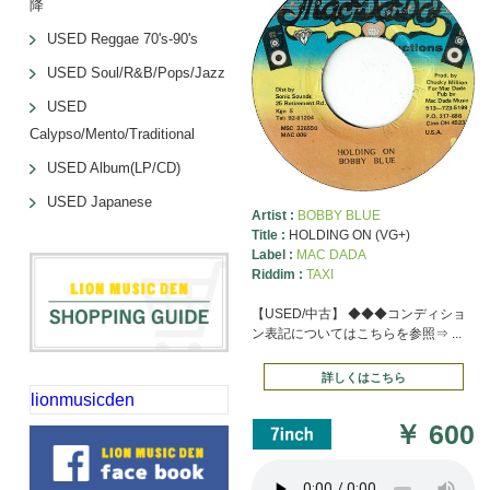
降
USED Reggae 70's-90's
USED Soul/R&B/Pops/Jazz
USED
Calypso/Mento/Traditional
USED Album(LP/CD)
USED Japanese
Artist :
BOBBY BLUE
Title :
HOLDING ON (VG+)
Label :
MAC DADA
Riddim :
TAXI
【USED/中古】 ◆◆◆コンディショ
ン表記についてはこちらを参照⇒ ...
詳しくはこちら
lionmusicden
￥
600