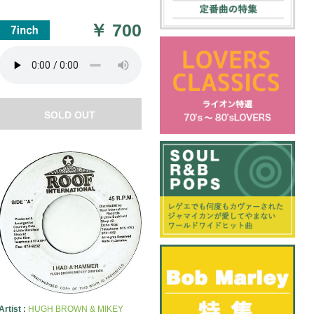
￥
700
SOLD OUT
Artist :
HUGH BROWN & MIKEY