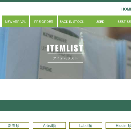
HOM
NEW ARRIVAL
PRE ORDER
BACK IN STOCK
USED
BEST S
新着順
Artist順
Label順
Riddim