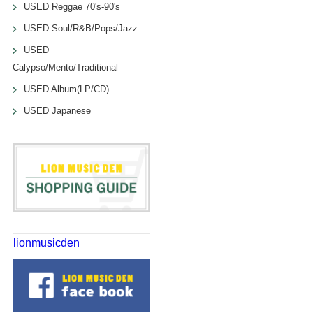
USED Reggae 70's-90's
USED Soul/R&B/Pops/Jazz
USED
Calypso/Mento/Traditional
USED Album(LP/CD)
USED Japanese
lionmusicden