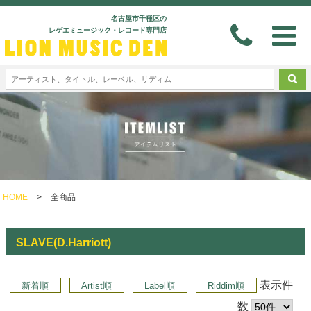
名古屋市千種区の
レゲエミュージック・レコード専門店
HOME
>
全商品
SLAVE(D.Harriott)
表示件
新着順
Artist順
Label順
Riddim順
数