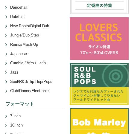
Dancehall
Dub/Inst
New Roots/Digital Dub
Jungle/Dub Step
Remix/Mash Up
Japanese
Cumbia / Afro / Latin
Jazz
Soul/R&B/Hip Hop/Pops
Club/Dance/Electronic
フォーマット
7 inch
10 inch