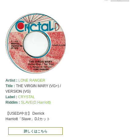
Artist :
LONE RANGER
Title :
THE VIRGIN MARY (VG+) /
VERSION (VG)
Label :
CRYSTAL
Riddim :
SLAVE(D.Harriott)
【USED/中古】 Derrick
Harriott「Slave」DJカット
詳しくはこちら