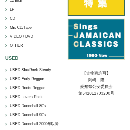
12 inch
LP
CD
Mix CD/Tape
VIDEO / DVD
OTHER
USED
USED Ska/Rock Steady
【古物商許可】
USED Early Reggae
岡崎 隆
愛知県公安委員会
USED Roots Reggae
第541011703200号
USED Lovers Rock
USED Dancehall 80's
USED Dancehall 90's
USED Dancehall 2000年以降