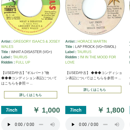
Artist :
GREGORY ISAACS & JOSEY
Artist :
HORACE MARTIN
WALES
Title :
LAP FROCK (VG+/SWOL)
Title :
WHAT A DISASTER (VG+)
Label :
TAURUS
Label :
TAURUS
Riddim :
I'M IN THE MOOD FOR
Riddim :
FULL UP
LOVE
【USED/中古】"ギルバート”物
【USED/中古】 ◆◆◆コンディショ
◆◆◆コンディション表記について
ン表記についてはこちらを参照⇒ ...
はこちらを参照⇒ ...
詳しくはこちら
詳しくはこちら
￥
1,000
￥
1,800