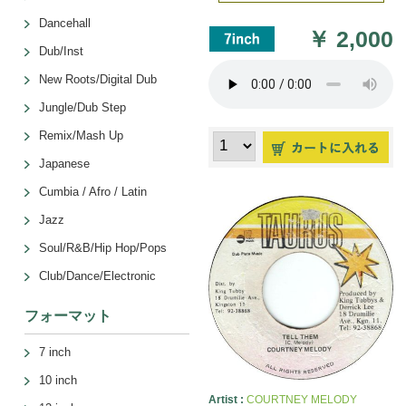
Dancehall
￥
2,000
Dub/Inst
New Roots/Digital Dub
Jungle/Dub Step
Remix/Mash Up
Japanese
Cumbia / Afro / Latin
Jazz
Soul/R&B/Hip Hop/Pops
Club/Dance/Electronic
フォーマット
7 inch
10 inch
Artist :
COURTNEY MELODY