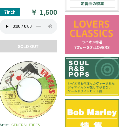
￥
1,500
SOLD OUT
Artist :
GENERAL TREES