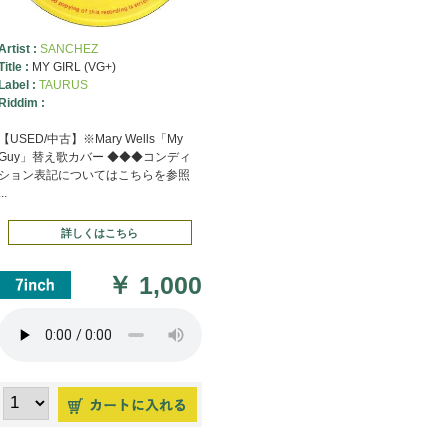
Artist :
SANCHEZ
Title :
MY GIRL (VG+)
Label :
TAURUS
Riddim :
【USED/中古】※Mary Wells「My
Guy」替え歌カバー ◆◆◆コンディ
ション表記についてはこちらを参照
...
詳しくはこちら
￥
1,000