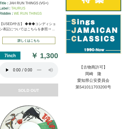
Title :
JAH RUN THINGS (VG+)
Label :
TAURUS
Riddim :
WE RUN THINGS
【USED/中古】 ◆◆◆コンディショ
ン表記についてはこちらを参照⇒ ...
詳しくはこちら
￥
1,300
【古物商許可】
岡崎 隆
愛知県公安委員会
第541011703200号
SOLD OUT