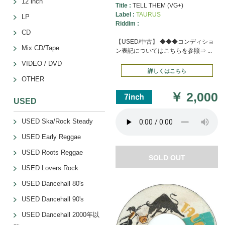
12 inch
Title :
TELL THEM (VG+)
Label :
TAURUS
LP
Riddim :
CD
【USED/中古】 ◆◆◆コンディショ
Mix CD/Tape
ン表記についてはこちらを参照⇒ ...
VIDEO / DVD
詳しくはこちら
OTHER
￥
2,000
USED
USED Ska/Rock Steady
USED Early Reggae
USED Roots Reggae
SOLD OUT
USED Lovers Rock
USED Dancehall 80's
USED Dancehall 90's
USED Dancehall 2000年以