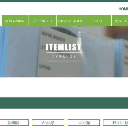
HOM
NEW ARRIVAL
PRE ORDER
BACK IN STOCK
USED
BEST S
新着順
Artist順
Label順
Riddim