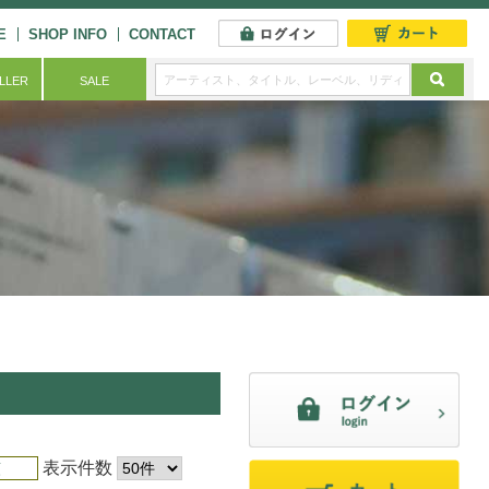
E
SHOP INFO
CONTACT
ELLER
SALE
表示件数
順