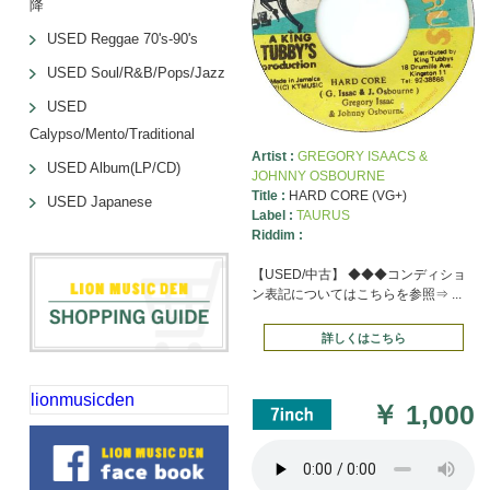
降
USED Reggae 70's-90's
USED Soul/R&B/Pops/Jazz
USED
Calypso/Mento/Traditional
Artist :
GREGORY ISAACS &
USED Album(LP/CD)
JOHNNY OSBOURNE
Title :
HARD CORE (VG+)
USED Japanese
Label :
TAURUS
Riddim :
【USED/中古】 ◆◆◆コンディショ
ン表記についてはこちらを参照⇒ ...
詳しくはこちら
lionmusicden
￥
1,000