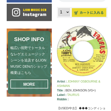
SHOP INFO
幅広い視野でトータル
なレゲエミュージック
シーンを追及するLION
MUSIC DENのショップ
概要はこちら
Artist :
JOHNNY OSBOURNE &
MORE
ASHMAN
Title :
BEN JOHNSON (VG+)
Label :
TAURUS
Riddim :
【USED/中古】 ◆◆◆コンディショ