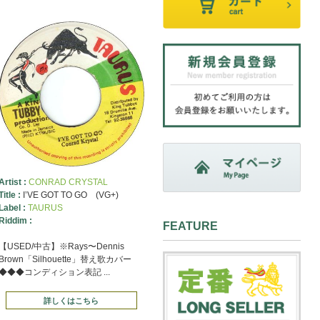
Artist :
CONRAD CRYSTAL
Title :
I’VE GOT TO GO (VG+)
Label :
TAURUS
Riddim :
FEATURE
【USED/中古】※Rays〜Dennis
Brown「Silhouette」替え歌カバー
◆◆◆コンディション表記 ...
詳しくはこちら