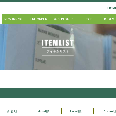
HOM
NEW ARRIVAL
PRE ORDER
BACK IN STOCK
USED
BEST S
新着順
Artist順
Label順
Riddim