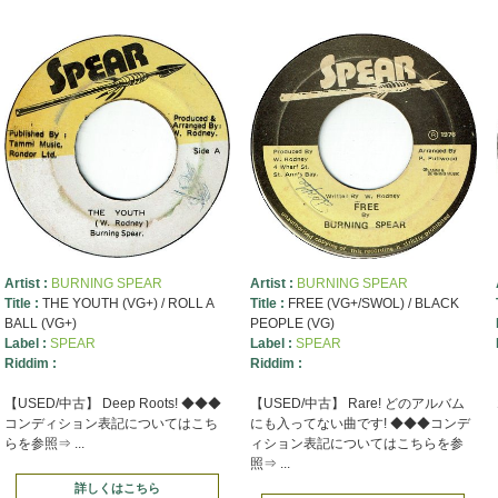
Artist :
BURNING SPEAR
Artist :
BURNING SPEAR
Title :
THE YOUTH (VG+) / ROLL A
Title :
FREE (VG+/SWOL) / BLACK
BALL (VG+)
PEOPLE (VG)
Label :
SPEAR
Label :
SPEAR
Riddim :
Riddim :
【USED/中古】 Deep Roots! ◆◆◆
【USED/中古】 Rare! どのアルバム
コンディション表記についてはこち
にも入ってない曲です! ◆◆◆コンデ
らを参照⇒ ...
ィション表記についてはこちらを参
照⇒ ...
詳しくはこちら