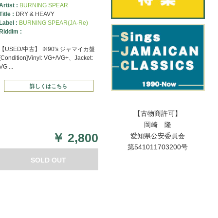
Artist :
BURNING SPEAR
Title :
DRY & HEAVY
Label :
BURNING SPEAR(JA-Re)
Riddim :
【USED/中古】 ※90's ジャマイカ盤
[Condition]Vinyl: VG+/VG+、Jacket:
VG ...
詳しくはこちら
【古物商許可】
岡崎 隆
￥
2,800
愛知県公安委員会
第541011703200号
SOLD OUT