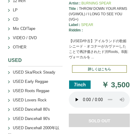
12 inch
Artist :
BURNING SPEAR
Title :
THROW DOWN YOUR ARMS
LP
(VG/WOL) / I LONG TO SEE YOU
CD
(VG+)
Label :
SPEAR
Mix CD/Tape
Riddim :
VIDEO / DVD
【USED/中古】アイルランドの歌姫
シニード・オコナーがカヴァーした
OTHER
ことで再評価されたド渋Roots。B面:
ヴォーカルを ...
USED
詳しくはこちら
USED Ska/Rock Steady
USED Early Reggae
￥
3,500
USED Roots Reggae
USED Lovers Rock
USED Dancehall 80's
USED Dancehall 90's
SOLD OUT
USED Dancehall 2000年以