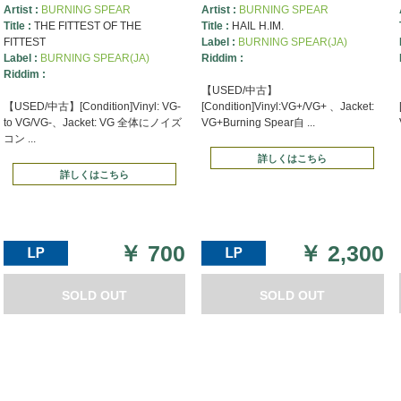
Artist :
BURNING SPEAR
Artist :
BURNING SPEAR
Title :
THE FITTEST OF THE
Title :
HAIL H.IM.
FITTEST
Label :
BURNING SPEAR(JA)
Label :
BURNING SPEAR(JA)
Riddim :
Riddim :
【USED/中古】
【USED/中古】[Condition]Vinyl: VG-
[Condition]Vinyl:VG+/VG+ 、Jacket:
to VG/VG-、Jacket: VG 全体にノイズ
VG+Burning Spear自 ...
コン ...
詳しくはこちら
詳しくはこちら
￥
700
￥
2,300
SOLD OUT
SOLD OUT