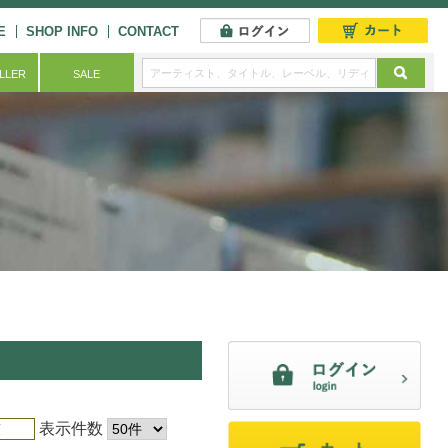
E
SHOP INFO
CONTACT
ELLER
SALE
表示件数
順