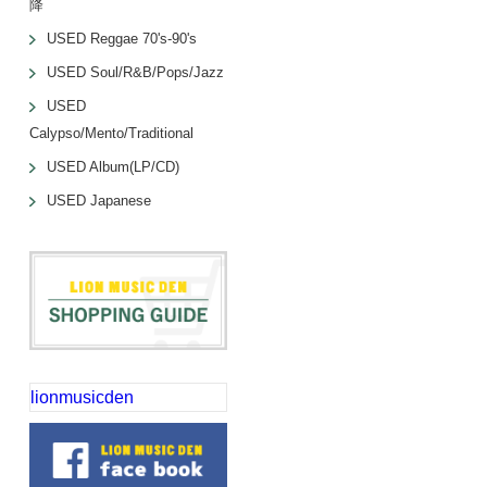
降
USED Reggae 70's-90's
USED Soul/R&B/Pops/Jazz
USED
Calypso/Mento/Traditional
USED Album(LP/CD)
USED Japanese
lionmusicden