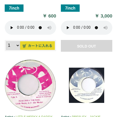
￥
600
￥
3,000
SOLD OUT
Artist :
LITTLE MEEKY & DADDY
Artist :
PRESLEY、JACKIE