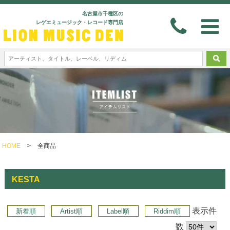
名古屋市千種区の
レゲエミュージック・レコード専門店
HOME
>
全商品
KESTA
表示件
新着順
Artist順
Label順
Riddim順
数