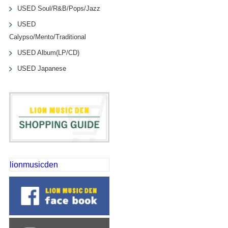
USED Soul/R&B/Pops/Jazz
USED
Calypso/Mento/Traditional
USED Album(LP/CD)
USED Japanese
lionmusicden