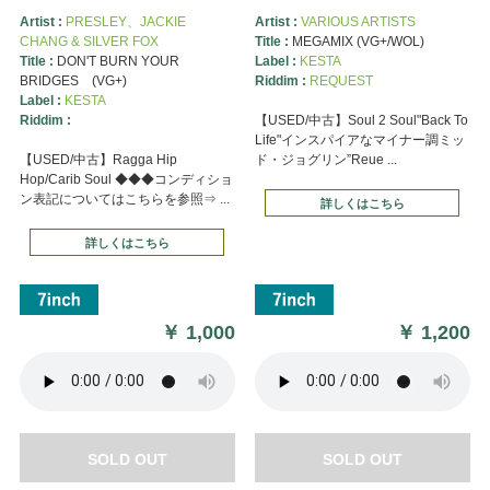
Artist :
PRESLEY、JACKIE
Artist :
VARIOUS ARTISTS
CHANG & SILVER FOX
Title :
MEGAMIX (VG+/WOL)
Title :
DON'T BURN YOUR
Label :
KESTA
BRIDGES (VG+)
Riddim :
REQUEST
Label :
KESTA
Riddim :
【USED/中古】Soul 2 Soul"Back To
Life"インスパイアなマイナー調ミッ
【USED/中古】Ragga Hip
ド・ジョグリン”Reue ...
Hop/Carib Soul ◆◆◆コンディショ
ン表記についてはこちらを参照⇒ ...
詳しくはこちら
詳しくはこちら
￥
1,000
￥
1,200
SOLD OUT
SOLD OUT