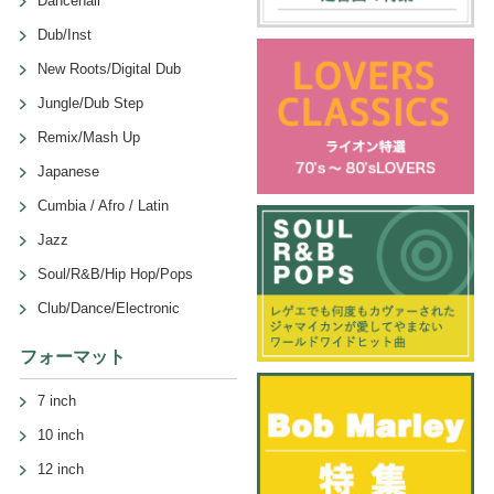
Dancehall
Dub/Inst
New Roots/Digital Dub
Jungle/Dub Step
Remix/Mash Up
Japanese
Cumbia / Afro / Latin
Jazz
Soul/R&B/Hip Hop/Pops
Club/Dance/Electronic
フォーマット
7 inch
10 inch
12 inch