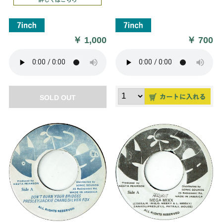
￥
1,000
￥
700
SOLD OUT