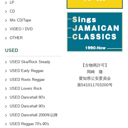
LP
CD
Mix CD/Tape
VIDEO / DVD
OTHER
USED
USED Ska/Rock Steady
【古物商許可】
USED Early Reggae
岡崎 隆
愛知県公安委員会
USED Roots Reggae
第541011703200号
USED Lovers Rock
USED Dancehall 80's
USED Dancehall 90's
USED Dancehall 2000年以降
USED Reggae 70's-90's