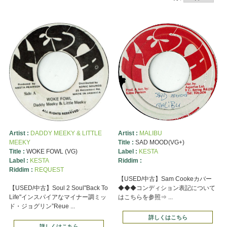
Artist :
DADDY MEEKY & LITTLE
Artist :
MALIBU
MEEKY
Title :
SAD MOOD(VG+)
Title :
WOKE FOWL (VG)
Label :
KESTA
Label :
KESTA
Riddim :
Riddim :
REQUEST
【USED/中古】Sam Cookeカバー
【USED/中古】Soul 2 Soul"Back To
◆◆◆コンディション表記について
Life"インスパイアなマイナー調ミッ
はこちらを参照⇒ ...
ド・ジョグリン”Reue ...
詳しくはこちら
詳しくはこちら