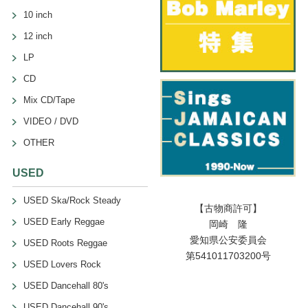
10 inch
12 inch
LP
CD
Mix CD/Tape
VIDEO / DVD
OTHER
USED
USED Ska/Rock Steady
【古物商許可】
USED Early Reggae
岡崎 隆
愛知県公安委員会
USED Roots Reggae
第541011703200号
USED Lovers Rock
USED Dancehall 80's
USED Dancehall 90's