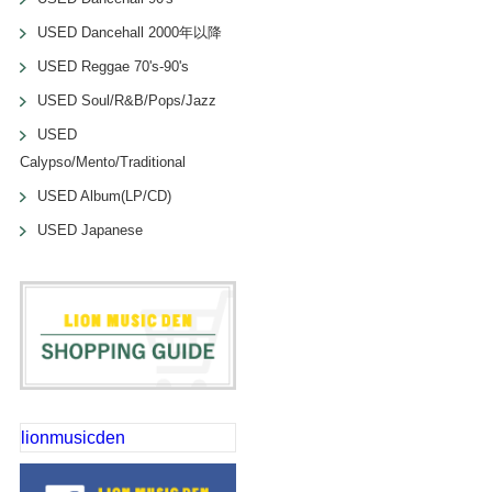
USED Dancehall 2000年以降
USED Reggae 70's-90's
USED Soul/R&B/Pops/Jazz
USED
Calypso/Mento/Traditional
USED Album(LP/CD)
USED Japanese
lionmusicden