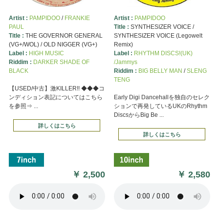
Artist :
PAMPIDOO
/
FRANKIE
Artist :
PAMPIDOO
PAUL
Title :
SYNTHESIZER VOICE /
Title :
THE GOVERNOR GENERAL
SYNTHESIZER VOICE (Legowelt
(VG+/WOL) / OLD NIGGER (VG+)
Remix)
Label :
HIGH MUSIC
Label :
RHYTHM DISCS!(UK)
Riddim :
DARKER SHADE OF
/Jammys
BLACK
Riddim :
BIG BELLY MAN
/
SLENG
TENG
【USED/中古】激KILLER!! ◆◆◆コ
ンディション表記についてはこちら
Early Digi Dancehallを独自のセレク
を参照⇒ ...
ションで再発しているUKのRhythm
DiscsからBig Be ...
詳しくはこちら
詳しくはこちら
￥
2,500
￥
2,580