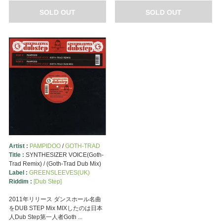
SOLD OUT
SOLD OUT
Artist :
PAMPIDOO
/
GOTH-TRAD
Title :
SYNTHESIZER VOICE(Goth-
Trad Remix) / (Goth-Trad Dub Mix)
Label :
GREENSLEEVES(UK)
Riddim :
[Dub Step]
2011年リリース ダンスホール名曲
をDUB STEP Mix MIXしたのは日本
人Dub Step第一人者Goth ...