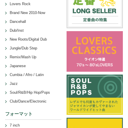
Lovers Rock
Brand New 2010-Now
Dancehall
Dub/Inst
New Roots/Digital Dub
Jungle/Dub Step
Remix/Mash Up
Japanese
Cumbia / Afro / Latin
Jazz
Soul/R&B/Hip Hop/Pops
Club/Dance/Electronic
フォーマット
7 inch