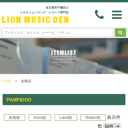
名古屋市千種区の
レゲエミュージック・レコード専門店
HOME
>
全商品
PAMPIDOO
表示件
新着順
Artist順
Label順
Riddim順
数