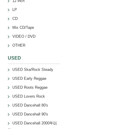
12 inch
LP
CD
Mix CD/Tape
VIDEO / DVD
OTHER
USED
USED Ska/Rock Steady
USED Early Reggae
USED Roots Reggae
USED Lovers Rock
USED Dancehall 80's
USED Dancehall 90's
USED Dancehall 2000年以