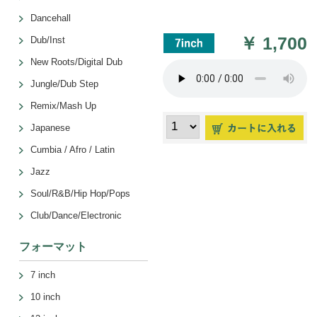
Dancehall
￥
1,700
Dub/Inst
New Roots/Digital Dub
Jungle/Dub Step
Remix/Mash Up
Japanese
Cumbia / Afro / Latin
Jazz
Soul/R&B/Hip Hop/Pops
Club/Dance/Electronic
フォーマット
7 inch
10 inch