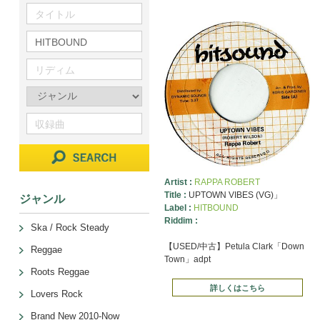
Artist :
RAPPA ROBERT
Title :
UPTOWN VIBES (VG)」
ジャンル
Label :
HITBOUND
Riddim :
Ska / Rock Steady
【USED/中古】Petula Clark「Down
Reggae
Town」adpt
Roots Reggae
詳しくはこちら
Lovers Rock
Brand New 2010-Now