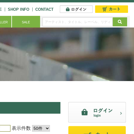
E
SHOP INFO
CONTACT
ELLER
SALE
表示件数
順