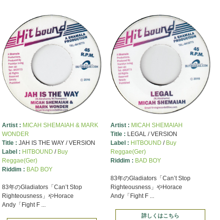
Artist :
MICAH SHEMAIAH & MARK
Artist :
MICAH SHEMAIAH
WONDER
Title :
LEGAL / VERSION
Title :
JAH IS THE WAY / VERSION
Label :
HITBOUND
/
Buy
Label :
HITBOUND
/
Buy
Reggae(Ger)
Reggae(Ger)
Riddim :
BAD BOY
Riddim :
BAD BOY
83年のGladiators「Can’t Stop
83年のGladiators「Can’t Stop
Righteousness」やHorace
Righteousness」やHorace
Andy「Fight F ...
Andy「Fight F ...
詳しくはこちら