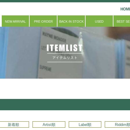
HOM
NEW ARRIVAL
PRE ORDER
BACK IN STOCK
USED
BEST S
新着順
Artist順
Label順
Riddim