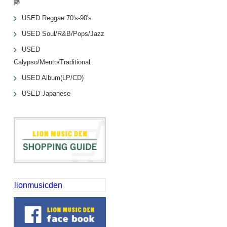
降
USED Reggae 70's-90's
USED Soul/R&B/Pops/Jazz
USED
Calypso/Mento/Traditional
USED Album(LP/CD)
USED Japanese
lionmusicden