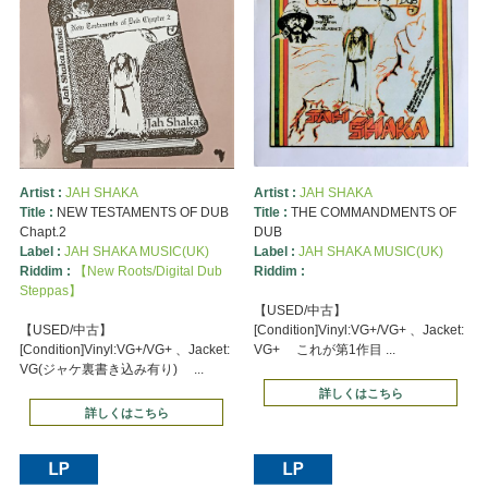
Artist :
JAH SHAKA
Artist :
JAH SHAKA
Title :
NEW TESTAMENTS OF DUB
Title :
THE COMMANDMENTS OF
Chapt.2
DUB
Label :
JAH SHAKA MUSIC(UK)
Label :
JAH SHAKA MUSIC(UK)
Riddim :
【New Roots/Digital Dub
Riddim :
Steppas】
【USED/中古】
【USED/中古】
[Condition]Vinyl:VG+/VG+ 、Jacket:
[Condition]Vinyl:VG+/VG+ 、Jacket:
VG+ これが第1作目 ...
VG(ジャケ裏書き込み有り) ...
詳しくはこちら
詳しくはこちら