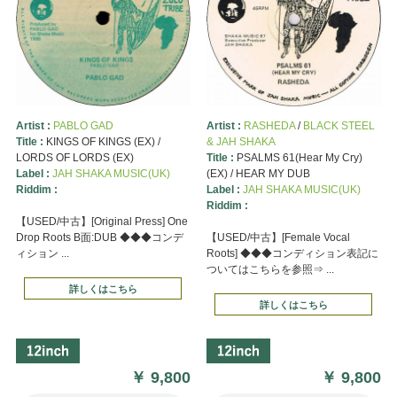
Artist :
PABLO GAD
Artist :
RASHEDA
/
BLACK STEEL
Title :
KINGS OF KINGS (EX) /
& JAH SHAKA
LORDS OF LORDS (EX)
Title :
PSALMS 61(Hear My Cry)
Label :
JAH SHAKA MUSIC(UK)
(EX) / HEAR MY DUB
Riddim :
Label :
JAH SHAKA MUSIC(UK)
Riddim :
【USED/中古】[Original Press] One
Drop Roots B面:DUB ◆◆◆コンデ
【USED/中古】[Female Vocal
ィション ...
Roots] ◆◆◆コンディション表記に
ついてはこちらを参照⇒ ...
詳しくはこちら
詳しくはこちら
￥
9,800
￥
9,800