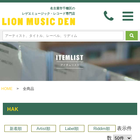
名古屋市千種区の
レゲエミュージック・レコード専門店
HOME
>
全商品
HAK
表示件
新着順
Artist順
Label順
Riddim順
数