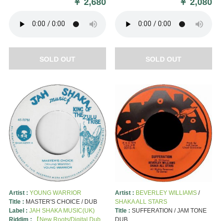
￥
2,680
￥
2,080
SOLD OUT
SOLD OUT
Artist :
YOUNG WARRIOR
Artist :
BEVERLEY WILLIAMS
/
Title :
MASTER'S CHOICE / DUB
SHAKA ALL STARS
Label :
JAH SHAKA MUSIC(UK)
Title :
SUFFERATION / JAM TONE
Riddim :
【New Roots/Digital Dub
DUB