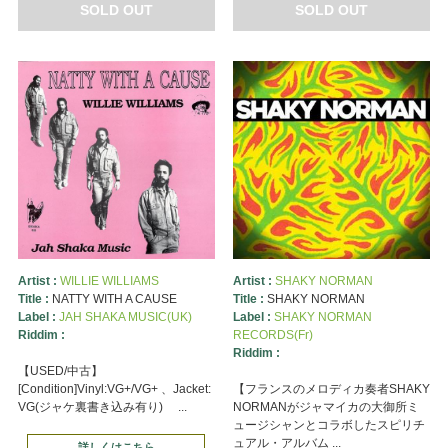
SOLD OUT
SOLD OUT
Artist :
WILLIE WILLIAMS
Artist :
SHAKY NORMAN
Title :
NATTY WITH A CAUSE
Title :
SHAKY NORMAN
Label :
JAH SHAKA MUSIC(UK)
Label :
SHAKY NORMAN
Riddim :
RECORDS(Fr)
Riddim :
【USED/中古】
[Condition]Vinyl:VG+/VG+ 、Jacket:
【フランスのメロディカ奏者SHAKY
VG(ジャケ裏書き込み有り) ...
NORMANがジャマイカの大御所ミ
ュージシャンとコラボしたスピリチ
ュアル・アルバム ...
詳しくはこちら