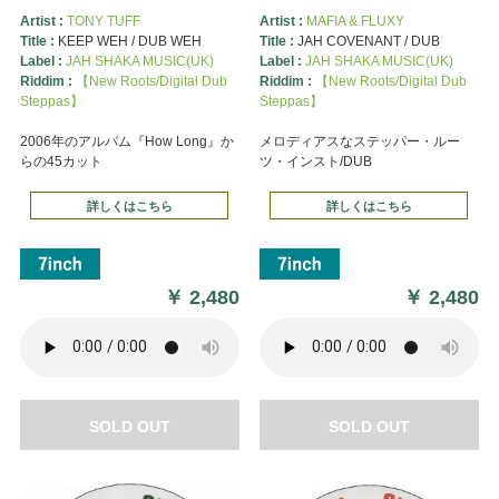
Artist :
TONY TUFF
Artist :
MAFIA & FLUXY
Title :
KEEP WEH / DUB WEH
Title :
JAH COVENANT / DUB
Label :
JAH SHAKA MUSIC(UK)
Label :
JAH SHAKA MUSIC(UK)
Riddim :
【New Roots/Digital Dub
Riddim :
【New Roots/Digital Dub
Steppas】
Steppas】
2006年のアルバム『How Long』か
メロディアスなステッパー・ルー
らの45カット
ツ・インスト/DUB
詳しくはこちら
詳しくはこちら
￥
2,480
￥
2,480
SOLD OUT
SOLD OUT