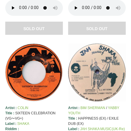
SOLD OUT
SOLD OUT
Artist :
COLIN
Artist :
BIM SHERMAN
/
YABBY
Title :
SIXTEEN CELEBRATION
YOUTH
(VG〜VG+)
Title :
HAPPINESS (EX) / EXILE
Label :
SHAKA
DUB (EX)
Riddim :
Label :
JAH SHAKA MUSIC(UK-Re)