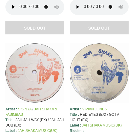
SOLD OUT
SOLD OUT
Artist :
SIS NYA
/
JAH SHAKA &
Artist :
VIVIAN JONES
FASIMBAS
Title :
RED EYES (EX) / GOT A
Title :
JAH JAH WAY (EX) / JAH JAH
LIGHT (EX)
DUB (EX)
Label :
JAH SHAKA MUSIC(UK)
Label :
JAH SHAKA MUSIC(UK)
Riddim :