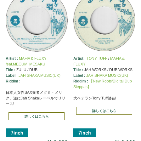
Artist :
MAFIA & FLUXY
Artist :
TONY TUFF
/
MAFIA &
feat.MEGUMI MESAKU
FLUXY
Title :
ZULU / DUB
Title :
JAH WORKS / DUB WORKS
Label :
JAH SHAKA MUSIC(UK)
Label :
JAH SHAKA MUSIC(UK)
Riddim :
Riddim :
【New Roots/Digital Dub
Steppas】
日本人女性SAX奏者メグミ・メサ
ク、遂にJah Shakaレーベルでリリ
大ベテランTony Tuff健在!
ース!
詳しくはこちら
詳しくはこちら