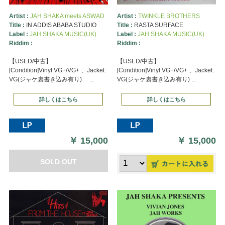
Artist :
JAH SHAKA meets ASWAD
Artist :
TWINKLE BROTHERS
Title :
IN ADDIS ABABA STUDIO
Title :
RASTA SURFACE
Label :
JAH SHAKA MUSIC(UK)
Label :
JAH SHAKA MUSIC(UK)
Riddim :
Riddim :
【USED/中古】
【USED/中古】
[Condition]Vinyl:VG+/VG+ 、Jacket:
[Condition]Vinyl:VG+/VG+ 、Jacket:
VG(ジャケ裏書き込み有り) ...
VG(ジャケ裏書き込み有り) ...
詳しくはこちら
詳しくはこちら
￥
15,000
￥
15,000
SOLD OUT