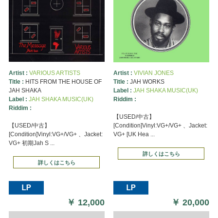
Artist :
VARIOUS ARTISTS
Artist :
VIVIAN JONES
Title :
HITS FROM THE HOUSE OF
Title :
JAH WORKS
JAH SHAKA
Label :
JAH SHAKA MUSIC(UK)
Label :
JAH SHAKA MUSIC(UK)
Riddim :
Riddim :
【USED/中古】
【USED/中古】
[Condition]Vinyl:VG+/VG+ 、Jacket:
[Condition]Vinyl:VG+/VG+ 、Jacket:
VG+ [UK Hea ...
VG+ 初期Jah S ...
詳しくはこちら
詳しくはこちら
￥
12,000
￥
20,000