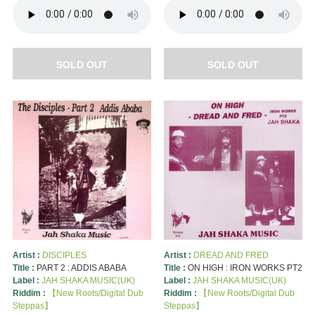
SOLD OUT
SOLD OUT
Artist :
DISCIPLES
Artist :
DREAD AND FRED
Title :
PART 2 : ADDIS ABABA
Title :
ON HIGH : IRON WORKS PT2
Label :
JAH SHAKA MUSIC(UK)
Label :
JAH SHAKA MUSIC(UK)
Riddim :
【New Roots/Digital Dub
Riddim :
【New Roots/Digital Dub
Steppas】
Steppas】