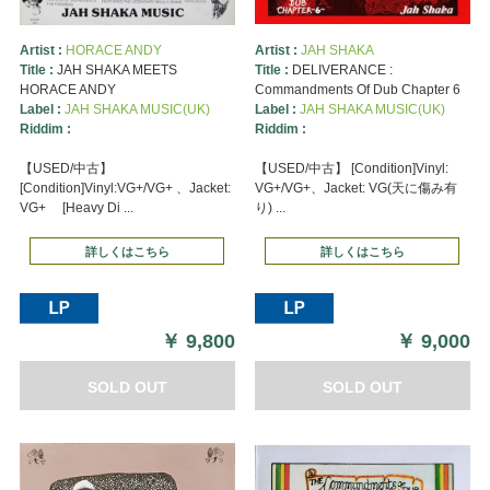
Artist :
HORACE ANDY
Artist :
JAH SHAKA
Title :
JAH SHAKA MEETS
Title :
DELIVERANCE :
HORACE ANDY
Commandments Of Dub Chapter 6
Label :
JAH SHAKA MUSIC(UK)
Label :
JAH SHAKA MUSIC(UK)
Riddim :
Riddim :
【USED/中古】
【USED/中古】 [Condition]Vinyl:
[Condition]Vinyl:VG+/VG+ 、Jacket:
VG+/VG+、Jacket: VG(天に傷み有
VG+ [Heavy Di ...
り) ...
詳しくはこちら
詳しくはこちら
￥
9,800
￥
9,000
SOLD OUT
SOLD OUT