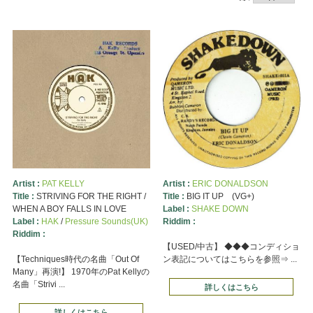
Artist :
PAT KELLY
Artist :
ERIC DONALDSON
Title :
STRIVING FOR THE RIGHT /
Title :
BIG IT UP (VG+)
WHEN A BOY FALLS IN LOVE
Label :
SHAKE DOWN
Label :
HAK
/
Pressure Sounds(UK)
Riddim :
Riddim :
【USED/中古】 ◆◆◆コンディショ
【Techniques時代の名曲「Out Of
ン表記についてはこちらを参照⇒ ...
Many」再演!】 1970年のPat Kellyの
名曲「Strivi ...
詳しくはこちら
詳しくはこちら