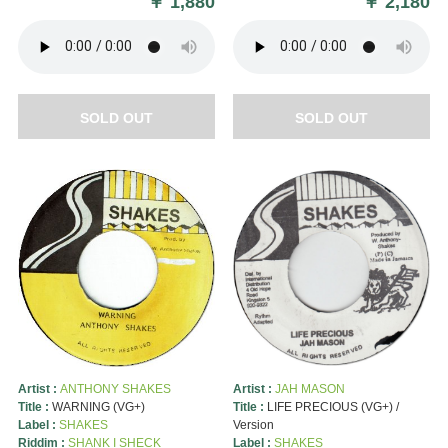
￥
1,880
￥
2,180
SOLD OUT
SOLD OUT
Artist :
ANTHONY SHAKES
Artist :
JAH MASON
Title :
WARNING (VG+)
Title :
LIFE PRECIOUS (VG+) /
Label :
SHAKES
Version
Riddim :
SHANK I SHECK
Label :
SHAKES