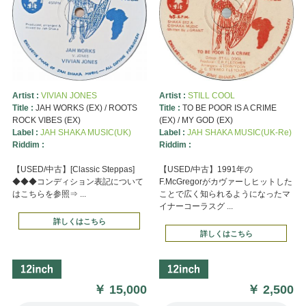
Artist :
VIVIAN JONES
Artist :
STILL COOL
Title :
JAH WORKS (EX) / ROOTS
Title :
TO BE POOR IS A CRIME
ROCK VIBES (EX)
(EX) / MY GOD (EX)
Label :
JAH SHAKA MUSIC(UK)
Label :
JAH SHAKA MUSIC(UK-Re)
Riddim :
Riddim :
【USED/中古】[Classic Steppas]
【USED/中古】1991年の
◆◆◆コンディション表記について
F.McGregorがカヴァーしヒットした
はこちらを参照⇒ ...
ことで広く知られるようになったマ
イナーコーラスグ ...
詳しくはこちら
詳しくはこちら
￥
15,000
￥
2,500