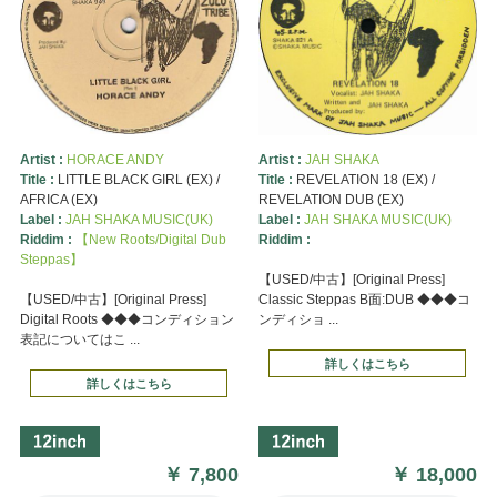
Artist :
HORACE ANDY
Artist :
JAH SHAKA
Title :
LITTLE BLACK GIRL (EX) /
Title :
REVELATION 18 (EX) /
AFRICA (EX)
REVELATION DUB (EX)
Label :
JAH SHAKA MUSIC(UK)
Label :
JAH SHAKA MUSIC(UK)
Riddim :
【New Roots/Digital Dub
Riddim :
Steppas】
【USED/中古】[Original Press]
【USED/中古】[Original Press]
Classic Steppas B面:DUB ◆◆◆コ
Digital Roots ◆◆◆コンディション
ンディショ ...
表記についてはこ ...
詳しくはこちら
詳しくはこちら
￥
7,800
￥
18,000