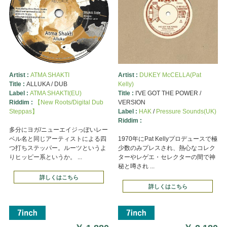
Artist :
ATMA SHAKTI
Artist :
DUKEY McCELLA(Pat
Title :
ALLUKA / DUB
Kelly)
Label :
ATMA SHAKTI(EU)
Title :
I'VE GOT THE POWER /
Riddim :
【New Roots/Digital Dub
VERSION
Steppas】
Label :
HAK
/
Pressure Sounds(UK)
Riddim :
多分にヨガ/ニューエイジっぽいレー
ベル名と同じアーティストによる四
1970年にPat Kellyプロデュースで極
つ打ちステッパー。ルーツというよ
少数のみプレスされ、熱心なコレク
りヒッピー系というか。 ...
ターやレゲエ・セレクターの間で神
秘と噂され ...
詳しくはこちら
詳しくはこちら