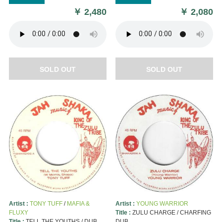
￥
2,480
￥
2,080
SOLD OUT
SOLD OUT
Artist :
TONY TUFF
/
MAFIA &
Artist :
YOUNG WARRIOR
FLUXY
Title :
ZULU CHARGE / CHARFING
Title :
TELL THE YOUTHS / DUB
DUB