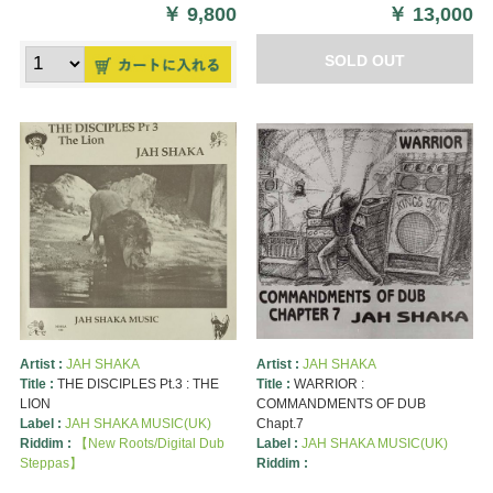
￥
9,800
￥
13,000
SOLD OUT
Artist :
JAH SHAKA
Artist :
JAH SHAKA
Title :
THE DISCIPLES Pt.3 : THE
Title :
WARRIOR :
LION
COMMANDMENTS OF DUB
Label :
JAH SHAKA MUSIC(UK)
Chapt.7
Riddim :
【New Roots/Digital Dub
Label :
JAH SHAKA MUSIC(UK)
Steppas】
Riddim :