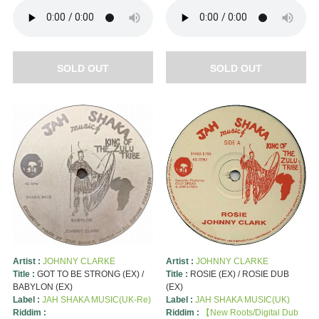
SOLD OUT
SOLD OUT
Artist :
JOHNNY CLARKE
Artist :
JOHNNY CLARKE
Title :
GOT TO BE STRONG (EX) /
Title :
ROSIE (EX) / ROSIE DUB
BABYLON (EX)
(EX)
Label :
JAH SHAKA MUSIC(UK-Re)
Label :
JAH SHAKA MUSIC(UK)
Riddim :
Riddim :
【New Roots/Digital Dub