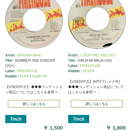
Artist :
BANANA MAN
Artist :
COURTNEL MELODY
Title :
NUMBER ONE DANCER
Title :
NINJA MI NINJA (VG)
(VG+)
Label :
FIREHOUSE
Label :
FIREHOUSE
Riddim :
FEVER
Riddim :
KUFF
/
JUMP UP
【USED/中古】[HIT!/ブレイク作]
【USED/中古】 ◆◆◆コンディショ
◆◆◆コンディション表記について
ン表記についてはこちらを参照⇒ ...
はこちらを参照⇒ ...
詳しくはこちら
詳しくはこちら
￥
1,500
￥
1,800