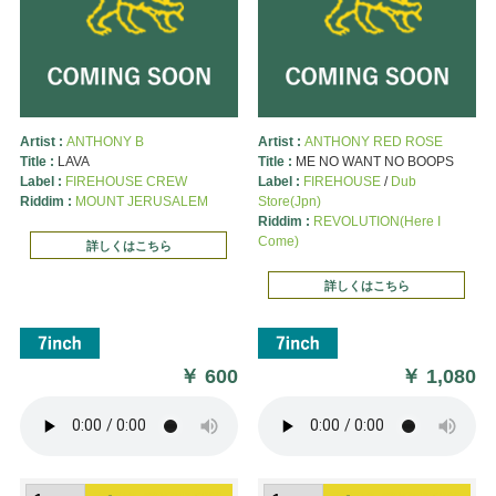
Artist :
ANTHONY B
Artist :
ANTHONY RED ROSE
Title :
LAVA
Title :
ME NO WANT NO BOOPS
Label :
FIREHOUSE CREW
Label :
FIREHOUSE
/
Dub
Riddim :
MOUNT JERUSALEM
Store(Jpn)
Riddim :
REVOLUTION(Here I
Come)
詳しくはこちら
詳しくはこちら
￥
600
￥
1,080