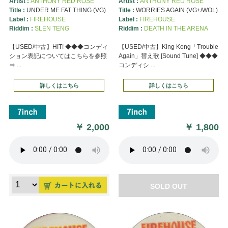
Artist :
ANTHONY RED ROSE
Artist :
ANTHONY RED ROSE
Title :
UNDER ME FAT THING (VG)
Title :
WORRIES AGAIN (VG+/WOL)
Label :
FIREHOUSE
Label :
FIREHOUSE
Riddim :
SLEN TENG
Riddim :
DEATH IN THE ARENA
【USED/中古】HIT! ◆◆◆コンディ
【USED/中古】King Kong「Trouble
ション表記についてはこちらを参照
Again」替え歌 [Sound Tune] ◆◆◆
⇒ ...
コンディシ ...
詳しくはこちら
詳しくはこちら
￥
2,000
￥
1,800
SOLD OUT