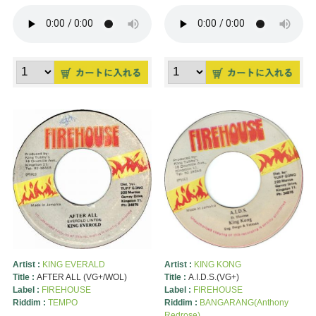
Artist :
KING EVERALD
Artist :
KING KONG
Title :
AFTER ALL (VG+/WOL)
Title :
A.I.D.S.(VG+)
Label :
FIREHOUSE
Label :
FIREHOUSE
Riddim :
TEMPO
Riddim :
BANGARANG(Anthony
Redrose)