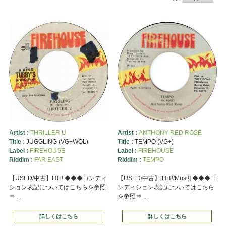
Artist :
THRILLER U
Artist :
ANTHONY RED ROSE
Title :
JUGGLING (VG+WOL)
Title :
TEMPO (VG+)
Label :
FIREHOUSE
Label :
FIREHOUSE
Riddim :
FAR EAST
Riddim :
TEMPO
【USED/中古】HIT! ◆◆◆コンディ
【USED/中古】[HIT!/Must!] ◆◆◆コ
ション表記についてはこちらを参照
ンディション表記についてはこちら
⇒ ...
を参照⇒ ...
詳しくはこちら
詳しくはこちら