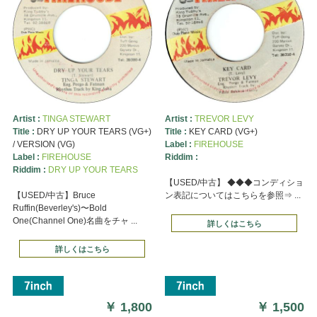
Artist :
TINGA STEWART
Artist :
TREVOR LEVY
Title :
DRY UP YOUR TEARS (VG+)
Title :
KEY CARD (VG+)
/ VERSION (VG)
Label :
FIREHOUSE
Label :
FIREHOUSE
Riddim :
Riddim :
DRY UP YOUR TEARS
【USED/中古】 ◆◆◆コンディショ
【USED/中古】Bruce
ン表記についてはこちらを参照⇒ ...
Ruffin(Beverley's)〜Bold
One(Channel One)名曲をチャ ...
詳しくはこちら
詳しくはこちら
￥
1,800
￥
1,500