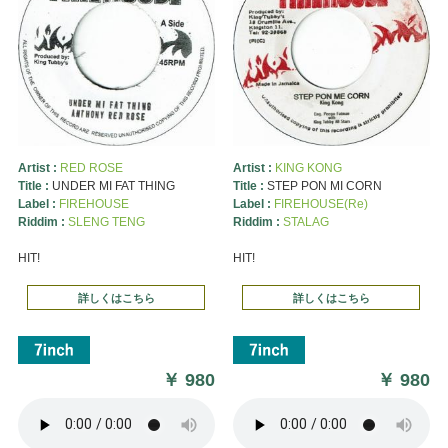
Artist :
RED ROSE
Artist :
KING KONG
Title :
UNDER MI FAT THING
Title :
STEP PON MI CORN
Label :
FIREHOUSE
Label :
FIREHOUSE(Re)
Riddim :
SLENG TENG
Riddim :
STALAG
HIT!
HIT!
詳しくはこちら
詳しくはこちら
￥
980
￥
980