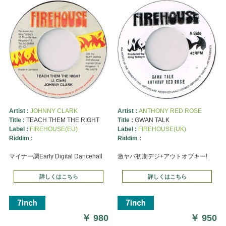
Artist :
JOHNNY CLARK
Artist :
ANTHONY RED ROSE
Title :
TEACH THEM THE RIGHT
Title :
GWAN TALK
Label :
FIREHOUSE(EU)
Label :
FIREHOUSE(UK)
Riddim :
Riddim :
マイナー調Early Digital Dancehall
激ヤバ初期デジ+アウトオブキー!
詳しくはこちら
詳しくはこちら
￥
980
￥
950