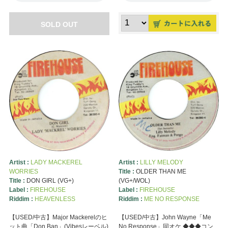
SOLD OUT
Artist :
LADY MACKEREL
Artist :
LILLY MELODY
WORRIES
Title :
OLDER THAN ME
Title :
DON GIRL (VG+)
(VG+/WOL)
Label :
FIREHOUSE
Label :
FIREHOUSE
Riddim :
HEAVENLESS
Riddim :
ME NO RESPONSE
【USED/中古】Major Mackerelのヒ
【USED/中古】John Wayne「Me
ット曲「Don Ban」(Vibesレーベル)
No Response」同オケ ◆◆◆コン