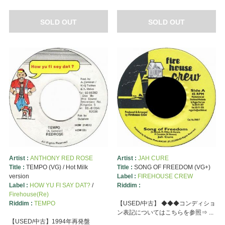
SOLD OUT
SOLD OUT
Artist :
ANTHONY RED ROSE
Artist :
JAH CURE
Title :
TEMPO (VG) / Hot Milk
Title :
SONG OF FREEDOM (VG+)
version
Label :
FIREHOUSE CREW
Label :
HOW YU FI SAY DAT?
/
Riddim :
Firehouse(Re)
Riddim :
TEMPO
【USED/中古】 ◆◆◆コンディショ
ン表記についてはこちらを参照⇒ ...
【USED/中古】1994年再発盤