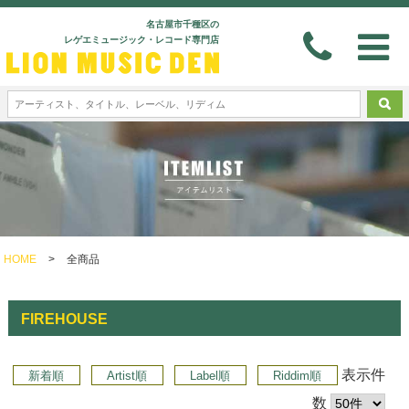
名古屋市千種区の
レゲエミュージック・レコード専門店
HOME
>
全商品
FIREHOUSE
表示件
新着順
Artist順
Label順
Riddim順
数