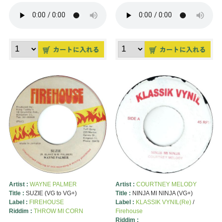
Artist :
WAYNE PALMER
Artist :
COURTNEY MELODY
Title :
SUZIE (VG to VG+)
Title :
NINJA MI NINJA (VG+)
Label :
FIREHOUSE
Label :
KLASSIK VYNIL(Re)
/
Riddim :
THROW MI CORN
Firehouse
Riddim :