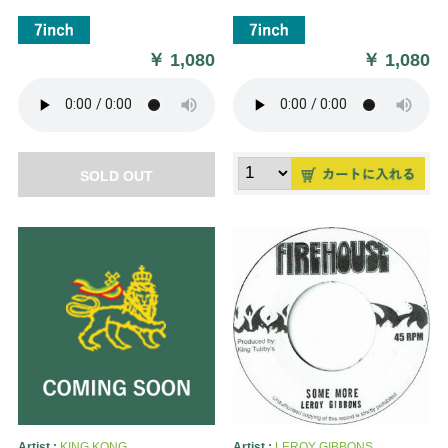
￥
1,080
￥
1,080
SOLD OUT
Artist :
KING KONG
Artist :
LEROY GIBBONS