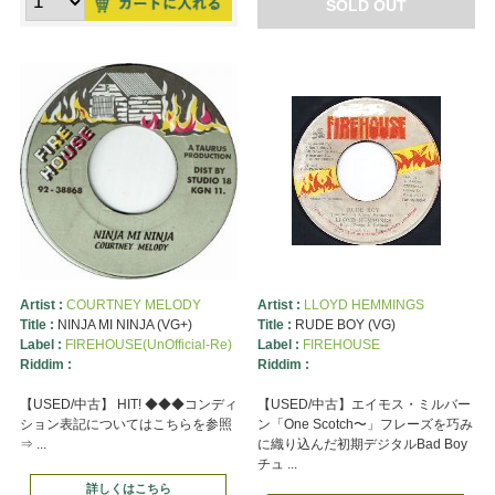
SOLD OUT
Artist :
COURTNEY MELODY
Artist :
LLOYD HEMMINGS
Title :
NINJA MI NINJA (VG+)
Title :
RUDE BOY (VG)
Label :
FIREHOUSE(UnOfficial-Re)
Label :
FIREHOUSE
Riddim :
Riddim :
【USED/中古】 HIT! ◆◆◆コンディ
【USED/中古】エイモス・ミルバー
ション表記についてはこちらを参照
ン「One Scotch〜」フレーズを巧み
⇒ ...
に織り込んだ初期デジタルBad Boy
チュ ...
詳しくはこちら