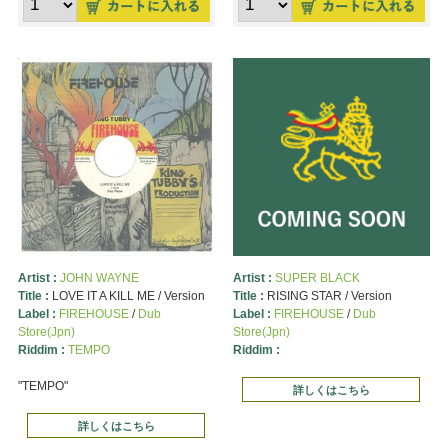
Artist :
JOHN WAYNE
Artist :
SUPER BLACK
Title :
LOVE IT A KILL ME / Version
Title :
RISING STAR / Version
Label :
FIREHOUSE
/
Dub
Label :
FIREHOUSE
/
Dub
Store(Jpn)
Store(Jpn)
Riddim :
TEMPO
Riddim :
"TEMPO"
詳しくはこちら
詳しくはこちら