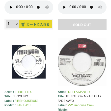
SOLD OUT
Artist :
THRILLER U
Artist :
DELLA MANLEY
Title :
JUGGLING
Title :
IF I FOLLOW MY HEART /
Label :
FIREHOUSE(UK)
FADE AWAY
Riddim :
FAR EAST
Label :
VP/Firehouse Crew
Riddim :