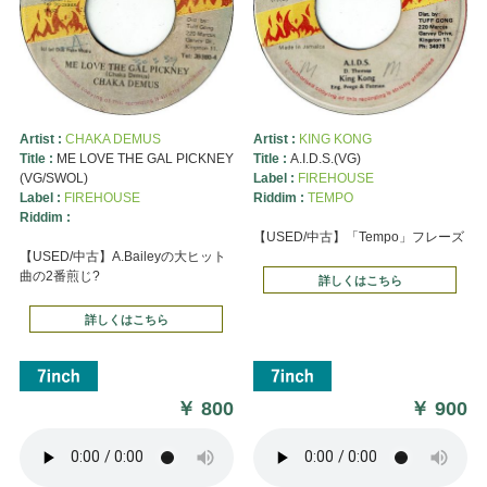
Artist :
CHAKA DEMUS
Artist :
KING KONG
Title :
ME LOVE THE GAL PICKNEY
Title :
A.I.D.S.(VG)
(VG/SWOL)
Label :
FIREHOUSE
Label :
FIREHOUSE
Riddim :
TEMPO
Riddim :
【USED/中古】「Tempo」フレーズ
【USED/中古】A.Baileyの大ヒット
曲の2番煎じ?
詳しくはこちら
詳しくはこちら
￥
800
￥
900