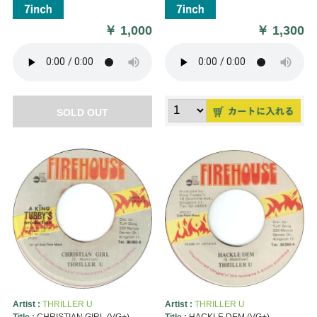
￥
1,000
￥
1,300
SOLD OUT
Artist :
THRILLER U
Artist :
THRILLER U
Title :
CHRISTIAN GIRL (VG+)
Title :
HACKLE DEM (VG+)