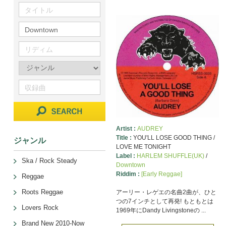
Artist :
AUDREY
Title :
YOU'LL LOSE GOOD THING /
ジャンル
LOVE ME TONIGHT
Label :
HARLEM SHUFFLE(UK)
/
Ska / Rock Steady
Downtown
Riddim :
[Early Reggae]
Reggae
Roots Reggae
アーリー・レゲエの名曲2曲が、ひと
つの7インチとして再発! もともとは
Lovers Rock
1969年にDandy Livingstoneの ...
Brand New 2010-Now