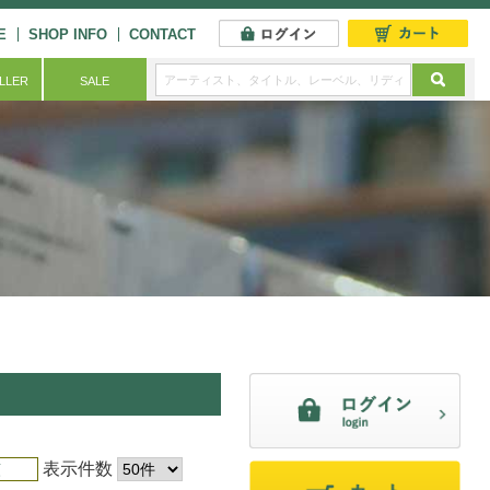
E
SHOP INFO
CONTACT
ELLER
SALE
表示件数
順