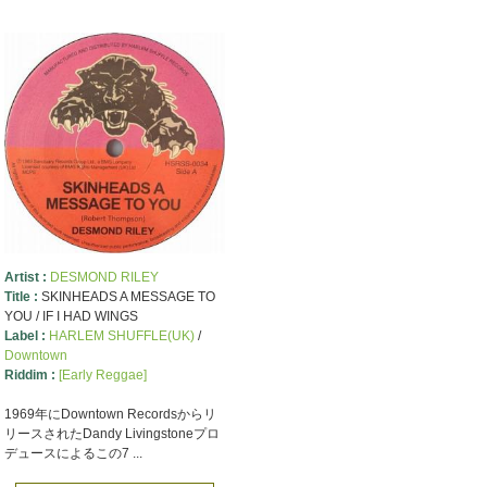
Artist :
DESMOND RILEY
Title :
SKINHEADS A MESSAGE TO
YOU / IF I HAD WINGS
Label :
HARLEM SHUFFLE(UK)
/
Downtown
Riddim :
[Early Reggae]
1969年にDowntown Recordsからリ
リースされたDandy Livingstoneプロ
デュースによるこの7 ...