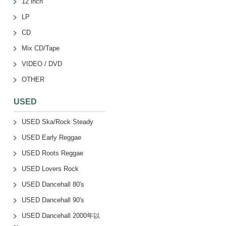
12 inch
LP
CD
Mix CD/Tape
VIDEO / DVD
OTHER
USED
USED Ska/Rock Steady
USED Early Reggae
USED Roots Reggae
USED Lovers Rock
USED Dancehall 80's
USED Dancehall 90's
USED Dancehall 2000年以