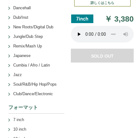
詳しくはこちら
Dancehall
￥
3,380
Dub/Inst
New Roots/Digital Dub
Jungle/Dub Step
Remix/Mash Up
Japanese
SOLD OUT
Cumbia / Afro / Latin
Jazz
Soul/R&B/Hip Hop/Pops
Club/Dance/Electronic
フォーマット
7 inch
10 inch