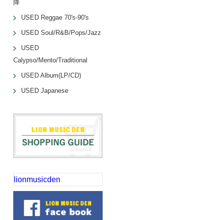
降
USED Reggae 70's-90's
USED Soul/R&B/Pops/Jazz
USED
Calypso/Mento/Traditional
USED Album(LP/CD)
USED Japanese
lionmusicden