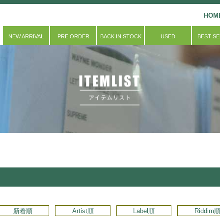
HOM
NEW ARRIVAL
PRE ORDER
BACK IN STOCK
USED
BEST S
新着順
Artist順
Label順
Riddim