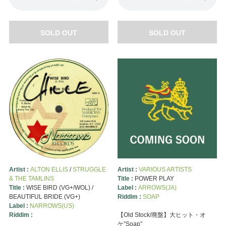
SOLD OUT
SOLD OUT
Artist :
ALTON ELLIS
/
STRUGGLE
Artist :
VARIOUS ARTISTS
& THE TAMLINS
Title :
POWER PLAY
Title :
WISE BIRD (VG+/WOL) /
Label :
ARROWS(JA)
BEAUTIFUL BRIDE (VG+)
Riddim :
SOAP
Label :
NARROWS(US)
Riddim :
【Old Stock/廃盤】大ヒット・オ
ケ”Soap”