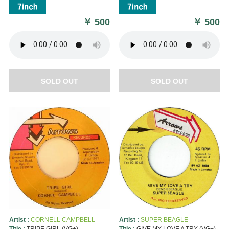
￥
500
￥
500
SOLD OUT
SOLD OUT
Artist :
CORNELL CAMPBELL
Artist :
SUPER BEAGLE
Title :
TRIPE GIRL (VG+)
Title :
GIVE MY LOVE A TRY (VG+)