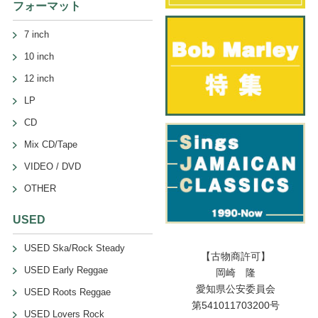
フォーマット
7 inch
10 inch
12 inch
LP
CD
Mix CD/Tape
VIDEO / DVD
OTHER
USED
USED Ska/Rock Steady
【古物商許可】
USED Early Reggae
岡崎 隆
愛知県公安委員会
USED Roots Reggae
第541011703200号
USED Lovers Rock