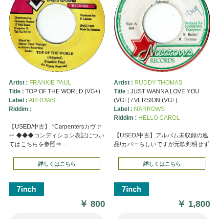
Artist :
FRANKIE PAUL
Artist :
RUDDY THOMAS
Title :
TOP OF THE WORLD (VG+)
Title :
JUST WANNA LOVE YOU
Label :
ARROWS
(VG+) / VERSION (VG+)
Riddim :
Label :
NARROWS
Riddim :
HELLO CAROL
【USED/中古】 *Carpentersカヴァ
ー ◆◆◆コンディション表記につい
【USED/中古】アルバム未収録の逸
てはこちらを参照⇒ ...
品!カバーらしいですが元歌判明せず
詳しくはこちら
詳しくはこちら
￥
800
￥
1,800