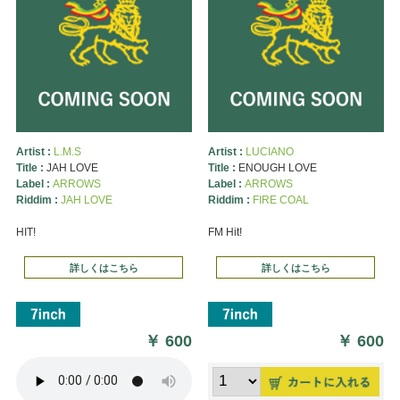
Artist :
L.M.S
Artist :
LUCIANO
Title :
JAH LOVE
Title :
ENOUGH LOVE
Label :
ARROWS
Label :
ARROWS
Riddim :
JAH LOVE
Riddim :
FIRE COAL
HIT!
FM Hit!
詳しくはこちら
詳しくはこちら
￥
600
￥
600