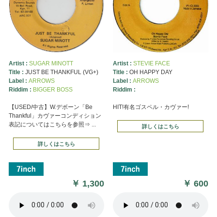
Artist :
SUGAR MINOTT
Artist :
STEVIE FACE
Title :
JUST BE THANKFUL (VG+)
Title :
OH HAPPY DAY
Label :
ARROWS
Label :
ARROWS
Riddim :
BIGGER BOSS
Riddim :
【USED/中古】W.デボーン「Be
HIT!有名ゴスペル・カヴァー!
Thankful」カヴァーコンディション
表記についてはこちらを参照⇒ ...
詳しくはこちら
詳しくはこちら
￥
1,300
￥
600