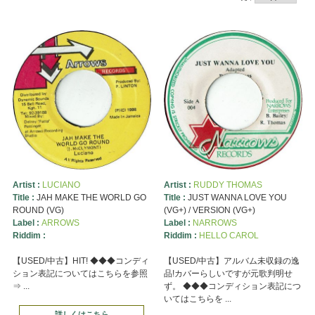
Artist :
LUCIANO
Artist :
RUDDY THOMAS
Title :
JAH MAKE THE WORLD GO
Title :
JUST WANNA LOVE YOU
ROUND (VG)
(VG+) / VERSION (VG+)
Label :
ARROWS
Label :
NARROWS
Riddim :
Riddim :
HELLO CAROL
【USED/中古】HIT! ◆◆◆コンディ
【USED/中古】アルバム未収録の逸
ション表記についてはこちらを参照
品!カバーらしいですが元歌判明せ
⇒ ...
ず。 ◆◆◆コンディション表記につ
いてはこちらを ...
詳しくはこちら