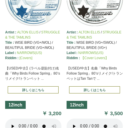
Artist :
ALTON ELLIS
/
STRUGGLE
Artist :
ALTON ELLIS
/
STRUGGLE
& THE TAMLINS
& THE TAMLINS
Title :
WISE BIRD (VG+/WOL) /
Title :
WISE BIRD (VG+/SWOL) /
BEAUTIFUL BRIDE (VG+/WOL)
BEAUTIFUL BRIDE (VG+)
Label :
NARROWS(US)
Label :
NARROWS(US)
Riddim :
[Covers]
Riddim :
【Cover Lovers】
【USED/中古】(ラベル逆貼付け)名
【USED/中古】名曲「Why Birds
曲「Why Birds Follow Spring」80’s
Follow Spring」80’sリメイク!トラン
リメイク!トランペット ...
ペットはTan Tanで ...
詳しくはこちら
詳しくはこちら
￥
3,200
￥
3,500