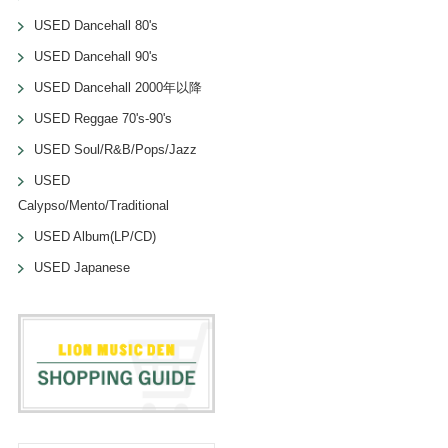
USED Dancehall 80's
USED Dancehall 90's
USED Dancehall 2000年以降
USED Reggae 70's-90's
USED Soul/R&B/Pops/Jazz
USED
Calypso/Mento/Traditional
USED Album(LP/CD)
USED Japanese