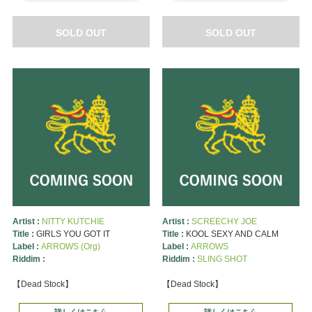
SOLD OUT
SOLD OUT
Artist :
NITTY KUTCHIE
Artist :
SCREECHY JOE
Title :
GIRLS YOU GOT IT
Title :
KOOL SEXY AND CALM
Label :
ARROWS (Org)
Label :
ARROWS
Riddim :
Riddim :
SLING SHOT
【Dead Stock】
【Dead Stock】
詳しくはこちら
詳しくはこちら