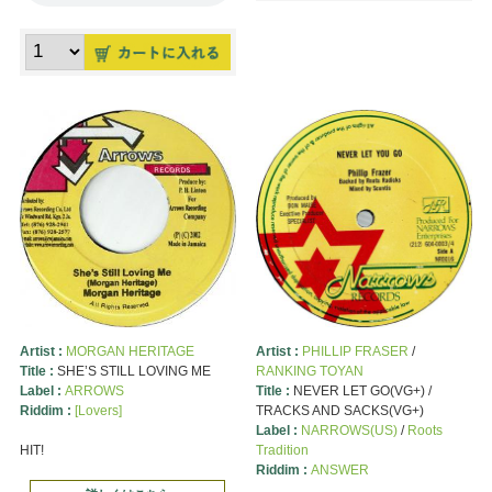
Artist :
MORGAN HERITAGE
Artist :
PHILLIP FRASER
/
Title :
SHE’S STILL LOVING ME
RANKING TOYAN
Label :
ARROWS
Title :
NEVER LET GO(VG+) /
Riddim :
[Lovers]
TRACKS AND SACKS(VG+)
Label :
NARROWS(US)
/
Roots
HIT!
Tradition
Riddim :
ANSWER