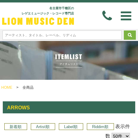
名古屋市千種区の
レゲエミュージック・レコード専門店
HOME
>
全商品
ARROWS
表示件
新着順
Artist順
Label順
Riddim順
数