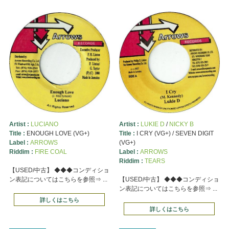
Artist :
LUCIANO
Artist :
LUKIE D
/
NICKY B
Title :
ENOUGH LOVE (VG+)
Title :
I CRY (VG+) / SEVEN DIGIT
Label :
ARROWS
(VG+)
Riddim :
FIRE COAL
Label :
ARROWS
Riddim :
TEARS
【USED/中古】 ◆◆◆コンディショ
ン表記についてはこちらを参照⇒ ...
【USED/中古】 ◆◆◆コンディショ
ン表記についてはこちらを参照⇒ ...
詳しくはこちら
詳しくはこちら