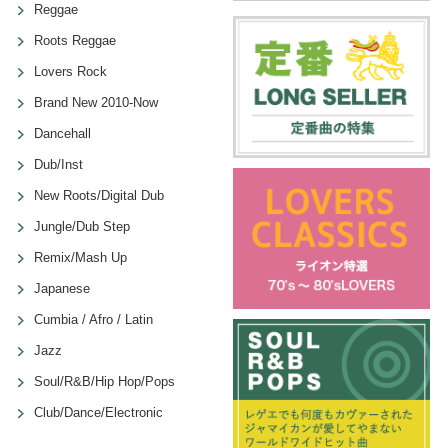
Reggae
Roots Reggae
Lovers Rock
Brand New 2010-Now
Dancehall
Dub/Inst
New Roots/Digital Dub
Jungle/Dub Step
Remix/Mash Up
Japanese
Cumbia / Afro / Latin
Jazz
Soul/R&B/Hip Hop/Pops
Club/Dance/Electronic