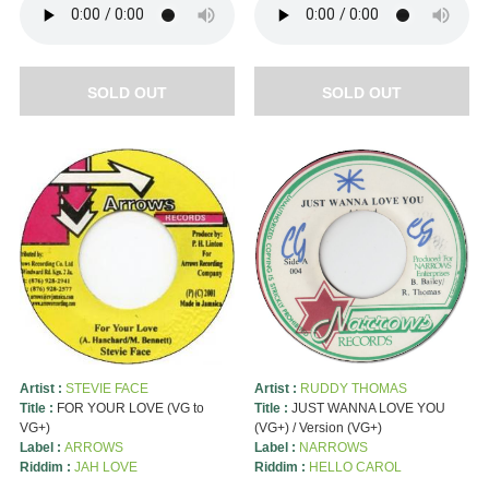
SOLD OUT
SOLD OUT
Artist :
STEVIE FACE
Artist :
RUDDY THOMAS
Title :
FOR YOUR LOVE (VG to
Title :
JUST WANNA LOVE YOU
VG+)
(VG+) / Version (VG+)
Label :
ARROWS
Label :
NARROWS
Riddim :
JAH LOVE
Riddim :
HELLO CAROL