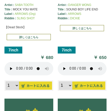
Artist :
SABA TOOTH
Artist :
DANGER WONG
Title :
MOCK YOU MATE
Title :
SOUND BOY LIFE END
Label :
ARROWS (Org)
Label :
ARROWS
Riddim :
SLING SHOT
Riddim :
DICKIE
【Dead Stock】
詳しくはこちら
詳しくはこちら
￥
680
￥
650