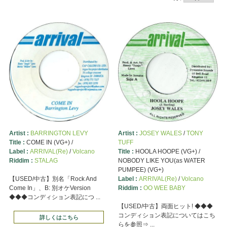
Artist :
BARRINGTON LEVY
Artist :
JOSEY WALES
/
TONY
Title :
COME IN (VG+) /
TUFF
Label :
ARRIVAL(Re)
/
Volcano
Title :
HOOLA HOOPE (VG+) /
Riddim :
STALAG
NOBODY LIKE YOU(as WATER
PUMPEE) (VG+)
【USED/中古】別名「Rock And
Label :
ARRIVAL(Re)
/
Volcano
Come In」、B: 別オケVersion
Riddim :
OO WEE BABY
◆◆◆コンディション表記につ ...
【USED/中古】両面ヒット! ◆◆◆
コンディション表記についてはこち
詳しくはこちら
らを参照⇒ ...