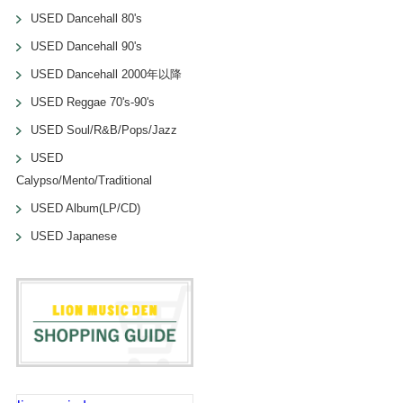
USED Dancehall 80's
USED Dancehall 90's
USED Dancehall 2000年以降
USED Reggae 70's-90's
USED Soul/R&B/Pops/Jazz
USED
Calypso/Mento/Traditional
USED Album(LP/CD)
USED Japanese