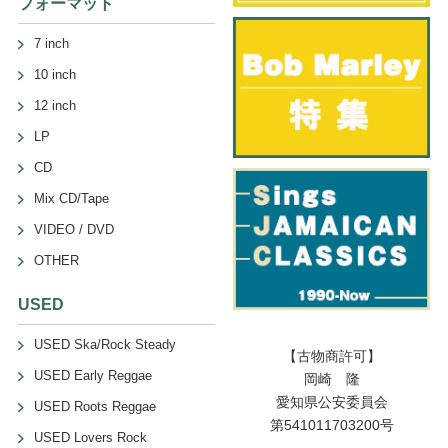
フォーマット
7 inch
10 inch
12 inch
LP
CD
Mix CD/Tape
VIDEO / DVD
OTHER
USED
USED Ska/Rock Steady
【古物商許可】
USED Early Reggae
岡崎 隆
愛知県公安委員会
USED Roots Reggae
第541011703200号
USED Lovers Rock