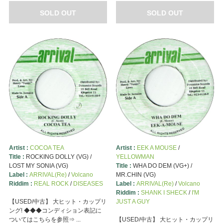
SOLD OUT
SOLD OUT
Artist :
COCOA TEA
Artist :
EEK A MOUSE
/
Title :
ROCKING DOLLY (VG) /
YELLOWMAN
LOST MY SONIA (VG)
Title :
WHA DO DEM (VG+) /
Label :
ARRIVAL(Re)
/
Volcano
MR.CHIN (VG)
Riddim :
REAL ROCK
/
DISEASES
Label :
ARRIVAL(Re)
/
Volcano
Riddim :
SHANK I SHECK
/
I'M
【USED/中古】 大ヒット・カップリ
JUST A GUY
ング! ◆◆◆コンディション表記に
ついてはこちらを参照⇒ ...
【USED/中古】 大ヒット・カップリ