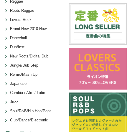
Reggae
Roots Reggae
Lovers Rock
Brand New 2010-Now
Dancehall
Dub/Inst
New Roots/Digital Dub
Jungle/Dub Step
Remix/Mash Up
Japanese
Cumbia / Afro / Latin
Jazz
Soul/R&B/Hip Hop/Pops
Club/Dance/Electronic