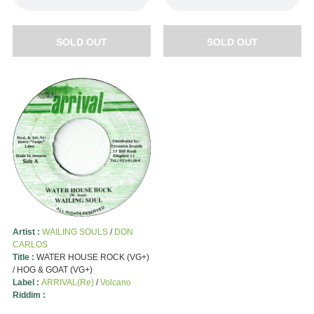
SOLD OUT
SOLD OUT
Artist :
WAILING SOULS
/
DON
CARLOS
Title :
WATER HOUSE ROCK (VG+)
/ HOG & GOAT (VG+)
Label :
ARRIVAL(Re)
/
Volcano
Riddim :