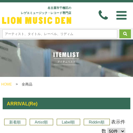
名古屋市千種区の
レゲエミュージック・レコード専門店
HOME
>
全商品
ARRIVAL(Re)
表示件
新着順
Artist順
Label順
Riddim順
数