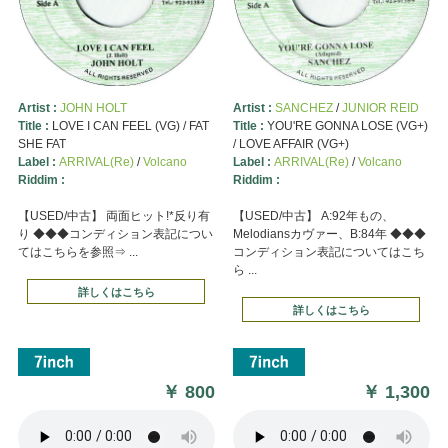
Artist :
JOHN HOLT
Artist :
SANCHEZ
/
JUNIOR REID
Title :
LOVE I CAN FEEL (VG) / FAT
Title :
YOU'RE GONNA LOSE (VG+)
SHE FAT
/ LOVE AFFAIR (VG+)
Label :
ARRIVAL(Re)
/
Volcano
Label :
ARRIVAL(Re)
/
Volcano
Riddim :
Riddim :
【USED/中古】 両面ヒット!*反り有
【USED/中古】 A:92年もの、
り ◆◆◆コンディション表記につい
Melodiansカヴァー、B:84年 ◆◆◆
てはこちらを参照⇒ ...
コンディション表記についてはこち
ら ...
詳しくはこちら
詳しくはこちら
￥
800
￥
1,300