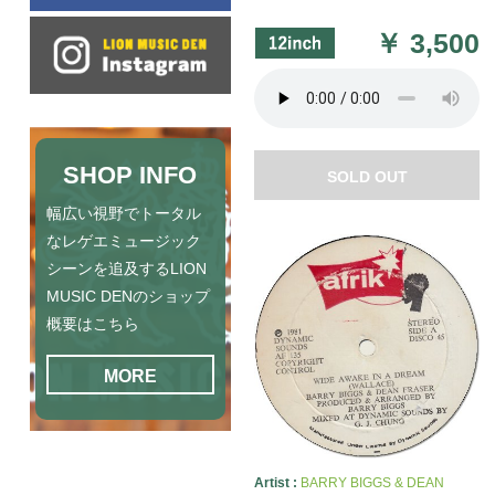
￥
3,500
SHOP INFO
SOLD OUT
幅広い視野でトータル
なレゲエミュージック
シーンを追及するLION
MUSIC DENのショップ
概要はこちら
MORE
Artist :
BARRY BIGGS & DEAN