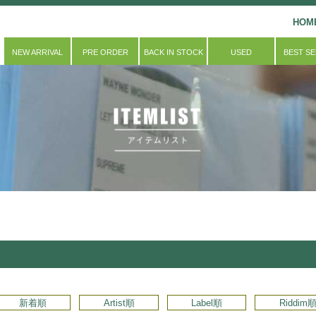
HOM
NEW ARRIVAL
PRE ORDER
BACK IN STOCK
USED
BEST S
新着順
Artist順
Label順
Riddim