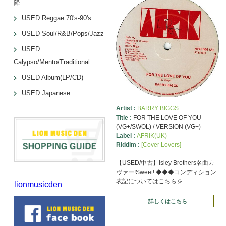
降
USED Reggae 70's-90's
USED Soul/R&B/Pops/Jazz
USED
Calypso/Mento/Traditional
USED Album(LP/CD)
USED Japanese
Artist :
BARRY BIGGS
Title :
FOR THE LOVE OF YOU
(VG+/SWOL) / VERSION (VG+)
Label :
AFRIK(UK)
Riddim :
[Cover Lovers]
【USED/中古】Isley Brothers名曲カ
ヴァー!Sweet! ◆◆◆コンディション
表記についてはこちらを ...
lionmusicden
詳しくはこちら