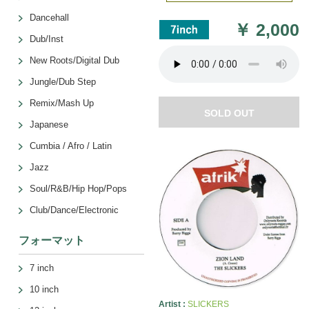
Dancehall
￥
2,000
Dub/Inst
New Roots/Digital Dub
Jungle/Dub Step
Remix/Mash Up
SOLD OUT
Japanese
Cumbia / Afro / Latin
Jazz
Soul/R&B/Hip Hop/Pops
Club/Dance/Electronic
フォーマット
7 inch
10 inch
Artist :
SLICKERS