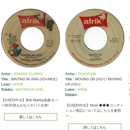
Artist :
JOHNNY CLARKE
Artist :
TRADITION
Title :
WAITING IN VAIN (VG+/WOL)
Title :
MOVING ON (VG+) / MOVING
Label :
AFRIK
UP (VG+)
Riddim :
WAITING IN VAIN
Label :
AFRIK
Riddim :
【USED/中古】Bob Marley名曲カバ
ー!B:DUBもかなりヤバイ出来!
【USED/中古】Nice! ◆◆◆コンディ
ション表記についてはこちらを参照
⇒ ...
詳しくはこちら
詳しくはこちら