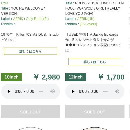
LYN
Title :
PROMISE IS A COMFORT TO A
Title :
YOU'RE WELCOME /
FOOL (VG+/WOL) / GIRL I REALLY
VERSION
LOVE YOU (VG+)
Label :
AFRIK
/
Only Roots(Fr)
Label :
AFRIK(UK)
Riddim :
Riddim :
[JA Lovers]
1976年 Killer 70's! A2:DUB、B:エレ
【USED/中古】A:Jackie Edwards
ピVersion
作、B:クレジット有りませんが
◆◆◆コンディション表記について
は ...
詳しくはこちら
詳しくはこちら
￥
2,980
￥
1,700
SOLD OUT
SOLD OUT