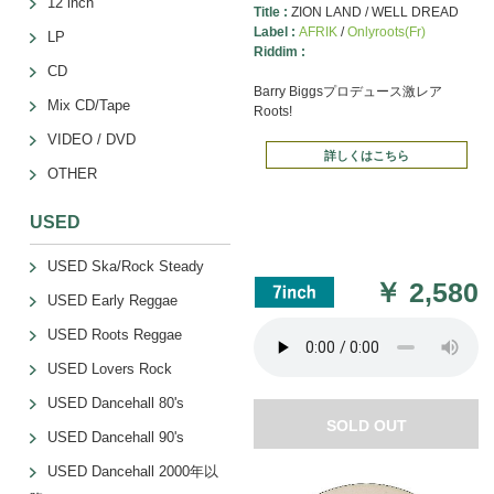
12 inch
Title :
ZION LAND / WELL DREAD
Label :
AFRIK
/
Onlyroots(Fr)
LP
Riddim :
CD
Barry Biggsプロデュース激レア
Mix CD/Tape
Roots!
VIDEO / DVD
詳しくはこちら
OTHER
USED
USED Ska/Rock Steady
￥
2,580
USED Early Reggae
USED Roots Reggae
USED Lovers Rock
USED Dancehall 80's
SOLD OUT
USED Dancehall 90's
USED Dancehall 2000年以