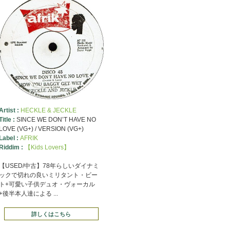
Artist :
HECKLE & JECKLE
Title :
SINCE WE DON’T HAVE NO
LOVE (VG+) / VERSION (VG+)
Label :
AFRIK
Riddim :
【Kids Lovers】
【USED/中古】78年らしいダイナミ
ックで切れの良いミリタント・ビー
ト+可愛い子供デュオ・ヴォーカル
+後半本人達による ...
詳しくはこちら