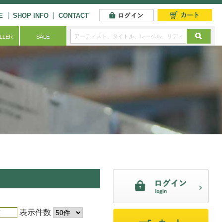
E
SHOP INFO
CONTACT
ELLER
SALE
表示件数
順