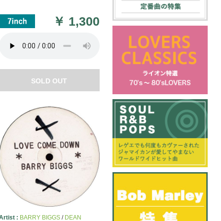
￥
1,300
SOLD OUT
Artist :
BARRY BIGGS
/
DEAN