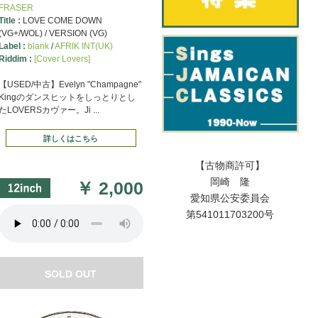
FRASER
Title :
LOVE COME DOWN
(VG+/WOL) / VERSION (VG)
Label :
blank
/
AFRIK INT(UK)
Riddim :
[Cover Lovers]
【USED/中古】Evelyn "Champagne"
Kingのダンスヒットをしっとりとし
たLOVERSカヴァー。Ji ...
詳しくはこちら
【古物商許可】
岡崎 隆
￥
2,000
愛知県公安委員会
第541011703200号
SOLD OUT