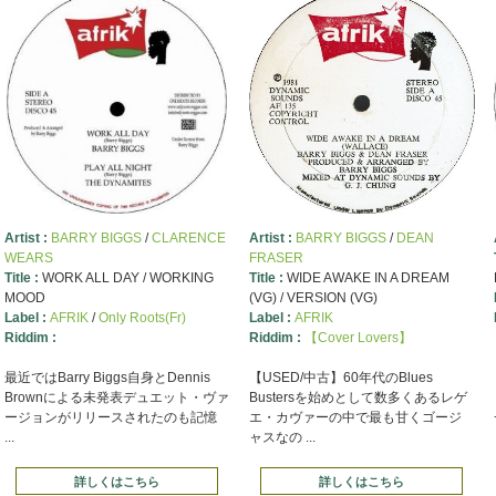
Artist :
BARRY BIGGS
/
CLARENCE
Artist :
BARRY BIGGS
/
DEAN
WEARS
FRASER
Title :
WORK ALL DAY / WORKING
Title :
WIDE AWAKE IN A DREAM
MOOD
(VG) / VERSION (VG)
Label :
AFRIK
/
Only Roots(Fr)
Label :
AFRIK
Riddim :
Riddim :
【Cover Lovers】
最近ではBarry Biggs自身とDennis
【USED/中古】60年代のBlues
Brownによる未発表デュエット・ヴァ
Bustersを始めとして数多くあるレゲ
ージョンがリリースされたのも記憶
エ・カヴァーの中で最も甘くゴージ
...
ャスなの ...
詳しくはこちら
詳しくはこちら