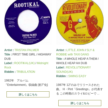
Artist :
TRISTAN PALMER
Artist :
LITTLE JOHN
/
SLY &
Title :
FIRST TIME GIRL / HIGHWAY
ROBBIE with TAXI GANG
DUB
Title :
A WHOLE HEAP A THEM /
Label :
ROOTIKAL(UK)
/
Midnight
WHOLE HEAP AH DUB
Rock
Label :
REVOLUTIONARY
Riddim :
TRIBULATION
SOUND(UK)
Riddim :
SWING EASY
1982年 アルバム
『Entertainment』収録曲 [初7"化]
1987年 12"のみでリリースされた
曲。 H・Pint「Greetings」が代表す
る この時期のスライ&ロビーで ...
詳しくはこちら
詳しくはこちら