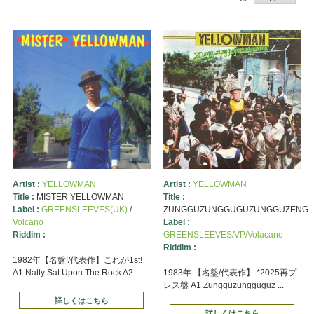
Artist :
YELLOWMAN
Artist :
YELLOWMAN
Title :
MISTER YELLOWMAN
Title :
Label :
GREENSLEEVES(UK)
/
ZUNGGUZUNGGUGUZUNGGUZENG
Volcano
Label :
Riddim :
GREENSLEEVES/VP/Volacano
Riddim :
1982年【名盤!/代表作】これが1st!
A1 Natty Sat Upon The Rock A2 ...
1983年 【名盤/代表作】 *2025再プ
レス盤 A1 Zungguzungguguz ...
詳しくはこちら
詳しくはこちら