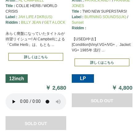
Artist :
AL CAMPBELL
Artist :
PATRICK ANDY
/
FRANKIE
Title :
COLLIE HERB / WORLD
JONES
CRISIS
Title :
TWO NEW SUPERSTARS!
Label :
JAH LIFE
/
DKR(US)
Label :
BURNING SOUNDS(UK)
/
Riddim :
BILLY JEAN
/
GET A LOCK
Sunset
Riddim :
永らく廃盤になっていたタイトルが
待望リイシュー! Al Campbellによる
【USED/中古】
「Collie Herb」は、もとも ...
[Condition]Vinyl:VG+/VG+ 、Jacket:
VG+ 1985年 流行 ...
詳しくはこちら
詳しくはこちら
￥
2,680
￥
4,800
SOLD OUT
SOLD OUT