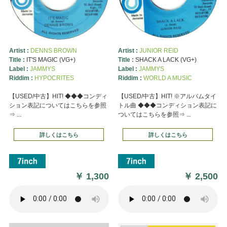
Artist :
DENNS BROWN
Artist :
JUNIOR REID
Title :
IT'S MAGIC (VG+)
Title :
SHACK A LACK (VG+)
Label :
JAMMYS
Label :
JAMMYS
Riddim :
HYPOCRITES
Riddim :
WORLD A MUSIC
【USED/中古】HIT! ◆◆◆コンディ
【USED/中古】HIT! ※アルバムタイ
ション表記についてはこちらを参照
トル曲 ◆◆◆コンディション表記に
⇒ ...
ついてはこちらを参照⇒ ...
詳しくはこちら
詳しくはこちら
￥
1,300
￥
2,500