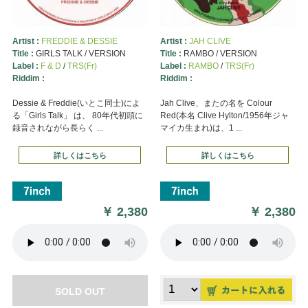
Artist :
FREDDIE & DESSIE
Artist :
JAH CLIVE
Title :
GIRLS TALK / VERSION
Title :
RAMBO / VERSION
Label :
F & D
/
TRS(Fr)
Label :
RAMBO
/
TRS(Fr)
Riddim :
Riddim :
Dessie & Freddie(いとこ同士)によ
Jah Clive、またの名を Colour
る「Girls Talk」 は、 80年代初頭に
Red(本名 Clive Hylton/1956年ジャ
録音されながら長らく ...
マイカ生まれ)は、1 ...
詳しくはこちら
詳しくはこちら
￥
2,380
￥
2,380
SOLD OUT