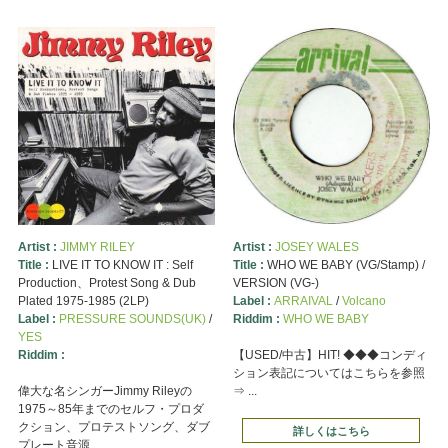
Artist :
JIMMY RILEY
Artist :
JOSEY WALES
Title :
LIVE IT TO KNOW IT : Self
Title :
WHO WE BABY (VG/Stamp) /
Production、Protest Song & Dub
VERSION (VG-)
Plated 1975-1985 (2LP)
Label :
ARRAIVAL
/
Volcano
Label :
PRESSURE SOUNDS(UK)
/
Riddim :
WHO WE BABY
YES
Riddim :
【USED/中古】HIT! ◆◆◆コンディ
ション表記についてはこちらを参照
偉大な名シンガーJimmy Rileyの
⇒ ...
1975～85年までのセルフ・プロダ
クション、プロテストソング、ダブ
詳しくはこちら
プレート音源 ...