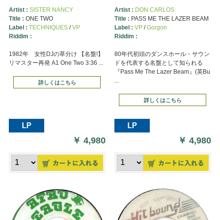
Artist :
SISTER NANCY
Artist :
DON CARLOS
Title :
ONE TWO
Title :
PASS ME THE LAZER BEAM
Label :
TECHNIQUES
/
VP
Label :
VP
/
Gorgon
Riddim :
Riddim :
1982年 女性DJの草分け 【名盤!】
80年代初頭のダンスホール・サウン
リマスター再発 A1 One Two 3:36 ...
ドを代表する名盤として知られる
『Pass Me The Lazer Beam』(英Bu
...
詳しくはこちら
詳しくはこちら
￥
4,980
￥
4,980