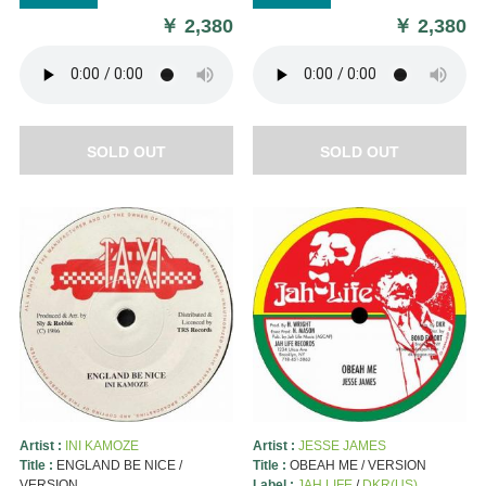
￥
2,380
￥
2,380
SOLD OUT
SOLD OUT
Artist :
INI KAMOZE
Artist :
JESSE JAMES
Title :
ENGLAND BE NICE /
Title :
OBEAH ME / VERSION
VERSION
Label :
JAH LIFE
/
DKR(US)