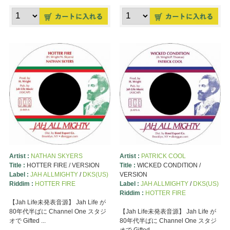
Artist :
NATHAN SKYERS
Artist :
PATRICK COOL
Title :
HOTTER FIRE / VERSION
Title :
WICKED CONDITION /
Label :
JAH ALLMIGHTY
/
DKS(US)
VERSION
Riddim :
HOTTER FIRE
Label :
JAH ALLMIGHTY
/
DKS(US)
Riddim :
HOTTER FIRE
【Jah Life未発表音源】 Jah Life が
80年代半ばに Channel One スタジ
【Jah Life未発表音源】 Jah Life が
オで Gifted ...
80年代半ばに Channel One スタジ
オで Gifted ...