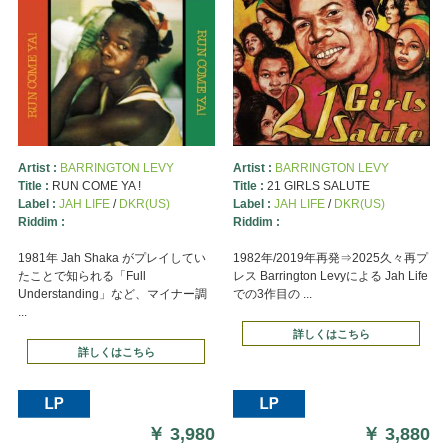
Artist :
BARRINGTON LEVY
Artist :
BARRINGTON LEVY
Title :
RUN COME YA !
Title :
21 GIRLS SALUTE
Label :
JAH LIFE
/
DKR(US)
Label :
JAH LIFE
/
DKR(US)
Riddim :
Riddim :
1981年 Jah Shaka がプレイしてい
1982年/2019年再発⇒2025久々再プ
たことで知られる「Full
レス Barrington Levyによる Jah Life
Understanding」など、マイナー調
での3作目の ...
...
詳しくはこちら
詳しくはこちら
￥
3,980
￥
3,880