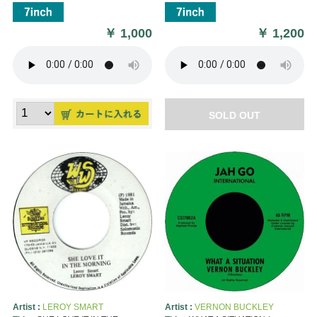
￥
1,000
￥
1,200
SOLD OUT
Artist :
LEROY SMART
Artist :
VERNON BUCKLEY