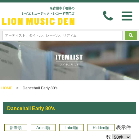
名古屋市千種区の
レゲエミュージック・レコード専門店
HOME
>
Dancehall Early 80's
Dancehall Early 80's
表示件
新着順
Artist順
Label順
Riddim順
数