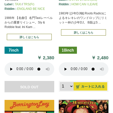
Label :
TAXI
/
TRS(Fr)
Riddim :
HOW CAN I LEAVE
Riddim :
ENGLAND BE NICE
1983年 [少年DJ物] Roots Radicsに
1986年 【名曲!】 名門Taxiレーベル
よるキレキレのワンドロップにリミ
からの重要リイシュー。Sly &
ット一杯の少年DJ。 B面はS ...
Robbie feat. Ini Kam ...
詳しくはこちら
詳しくはこちら
￥
2,380
￥
2,480
SOLD OUT