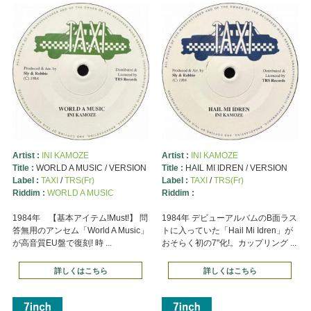
Artist :
INI KAMOZE
Artist :
INI KAMOZE
Title :
WORLD A MUSIC / VERSION
Title :
HAIL MI IDREN / VERSION
Label :
TAXI
/
TRS(Fr)
Label :
TAXI
/
TRS(Fr)
Riddim :
WORLD A MUSIC
Riddim :
1984年 【基本アイテム!Must!】 問
1984年 デビューアルバムのB面ラス
答無用のアンセム「World A Music」
トに入っていた「Hail Mi Idren」が
が高音質EU盤で復刻! 時 ...
おそらく初の7"化!。カップリング ...
詳しくはこちら
詳しくはこちら