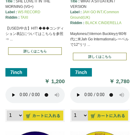
Title :
SHE LOVE IT IN THE
Title :
WHAT A SITUATION /
MORNING (VG+)
VERSION
Label :
WS RECORD
Label :
JAH GO INT./Common
Riddim :
TAXI
Ground(UK)
Riddim :
BLACK CINDERELLA
【USED/中古】HIT! ◆◆◆コンディ
ション表記についてはこちらを参照
MaytonesのVernon Buckleyが80年
⇒ ...
代に米Jah Go Internationalレーベル
で12"リリ ...
詳しくはこちら
詳しくはこちら
￥
1,200
￥
2,780