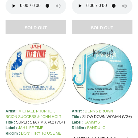
SOLD OUT
SOLD OUT
Artist :
MICHAEL PROPHET、
Artist :
DENNS BROWN
SCION SUCCESS & JOHN HOLT
Title :
SLOW DOWN WOMAN (VG+)
Title :
SUPER STAR MIX Pt.2 (VG+)
Label :
JAMMYS
Label :
JAH LIFE TIME
Riddim :
BANDULO
Riddim :
DON'T TRY TO USE ME