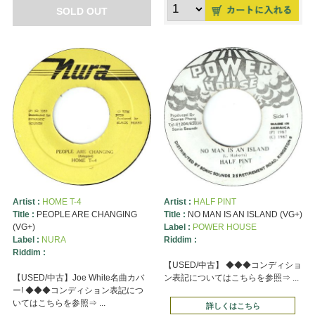
SOLD OUT
Artist :
HOME T-4
Artist :
HALF PINT
Title :
PEOPLE ARE CHANGING
Title :
NO MAN IS AN ISLAND (VG+)
(VG+)
Label :
POWER HOUSE
Label :
NURA
Riddim :
Riddim :
【USED/中古】 ◆◆◆コンディショ
【USED/中古】Joe White名曲カバ
ン表記についてはこちらを参照⇒ ...
ー! ◆◆◆コンディション表記につ
いてはこちらを参照⇒ ...
詳しくはこちら