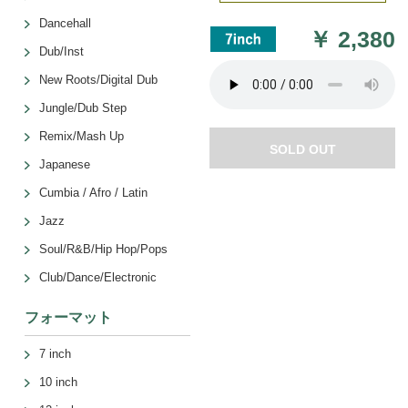
Dancehall
￥
2,380
Dub/Inst
New Roots/Digital Dub
Jungle/Dub Step
Remix/Mash Up
SOLD OUT
Japanese
Cumbia / Afro / Latin
Jazz
Soul/R&B/Hip Hop/Pops
Club/Dance/Electronic
フォーマット
7 inch
10 inch