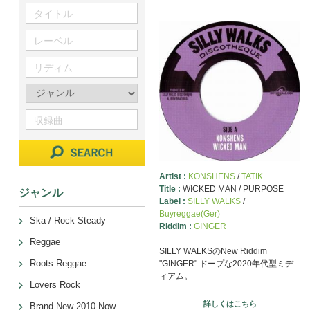
Artist :
KONSHENS
/
TATIK
Title :
WICKED MAN / PURPOSE
ジャンル
Label :
SILLY WALKS
/
Buyreggae(Ger)
Ska / Rock Steady
Riddim :
GINGER
Reggae
SILLY WALKSのNew Riddim
Roots Reggae
"GINGER" ドープな2020年代型ミデ
ィアム。
Lovers Rock
詳しくはこちら
Brand New 2010-Now