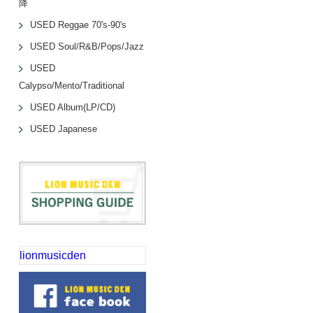
降
USED Reggae 70's-90's
USED Soul/R&B/Pops/Jazz
USED
Calypso/Mento/Traditional
USED Album(LP/CD)
USED Japanese
lionmusicden