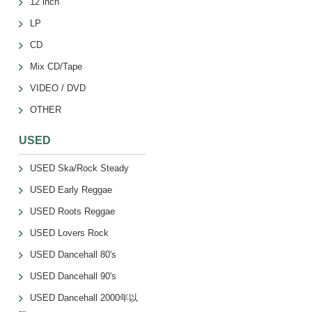
12 inch
LP
CD
Mix CD/Tape
VIDEO / DVD
OTHER
USED
USED Ska/Rock Steady
USED Early Reggae
USED Roots Reggae
USED Lovers Rock
USED Dancehall 80's
USED Dancehall 90's
USED Dancehall 2000年以