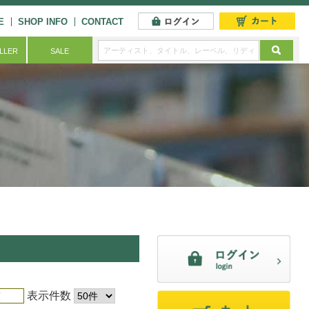
E
SHOP INFO
CONTACT
ELLER
SALE
表示件数
順