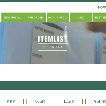
HOM
NEW ARRIVAL
PRE ORDER
BACK IN STOCK
USED
BEST S
新着順
Artist順
Label順
Riddim