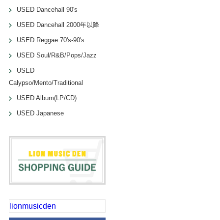
USED Dancehall 90's
USED Dancehall 2000年以降
USED Reggae 70's-90's
USED Soul/R&B/Pops/Jazz
USED
Calypso/Mento/Traditional
USED Album(LP/CD)
USED Japanese
lionmusicden