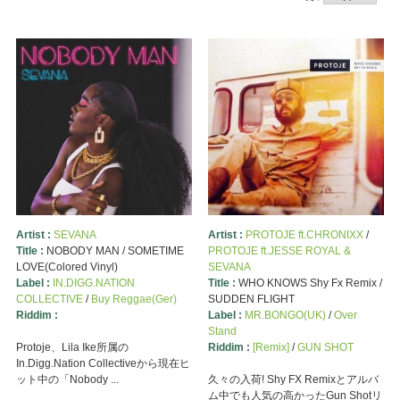
Artist :
SEVANA
Artist :
PROTOJE ft.CHRONIXX
/
Title :
NOBODY MAN / SOMETIME
PROTOJE ft.JESSE ROYAL &
LOVE(Colored Vinyl)
SEVANA
Label :
IN.DIGG.NATION
Title :
WHO KNOWS Shy Fx Remix /
COLLECTIVE
/
Buy Reggae(Ger)
SUDDEN FLIGHT
Riddim :
Label :
MR.BONGO(UK)
/
Over
Stand
Protoje、Lila Ike所属の
Riddim :
[Remix]
/
GUN SHOT
In.Digg.Nation Collectiveから現在ヒ
ット中の「Nobody ...
久々の入荷! Shy FX Remixとアルバ
ム中でも人気の高かったGun Shotリ