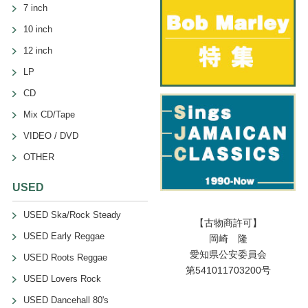
7 inch
10 inch
12 inch
LP
CD
Mix CD/Tape
VIDEO / DVD
OTHER
USED
USED Ska/Rock Steady
【古物商許可】
USED Early Reggae
岡崎 隆
愛知県公安委員会
USED Roots Reggae
第541011703200号
USED Lovers Rock
USED Dancehall 80's