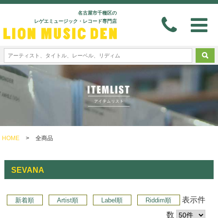
名古屋市千種区の
レゲエミュージック・レコード専門店
HOME
>
全商品
SEVANA
表示件
新着順
Artist順
Label順
Riddim順
数