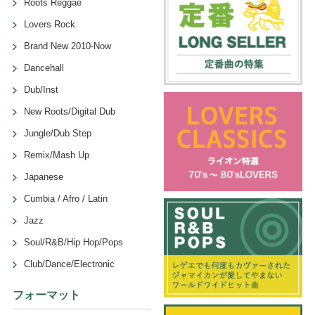
Roots Reggae
Lovers Rock
Brand New 2010-Now
Dancehall
Dub/Inst
New Roots/Digital Dub
Jungle/Dub Step
Remix/Mash Up
Japanese
Cumbia / Afro / Latin
Jazz
Soul/R&B/Hip Hop/Pops
Club/Dance/Electronic
フォーマット