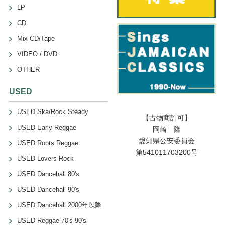
LP
CD
Mix CD/Tape
VIDEO / DVD
OTHER
USED
USED Ska/Rock Steady
【古物商許可】
USED Early Reggae
岡崎 隆
愛知県公安委員会
USED Roots Reggae
第541011703200号
USED Lovers Rock
USED Dancehall 80's
USED Dancehall 90's
USED Dancehall 2000年以降
USED Reggae 70's-90's