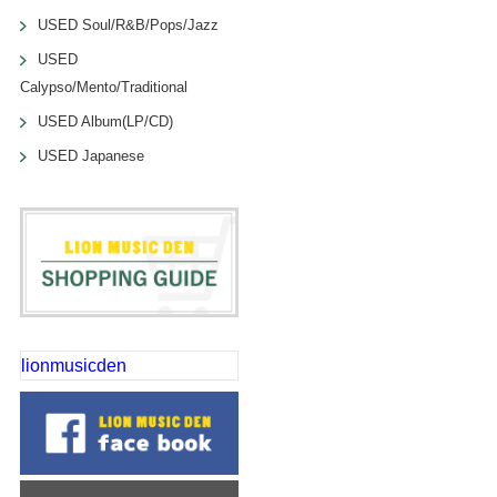
USED Soul/R&B/Pops/Jazz
USED
Calypso/Mento/Traditional
USED Album(LP/CD)
USED Japanese
lionmusicden