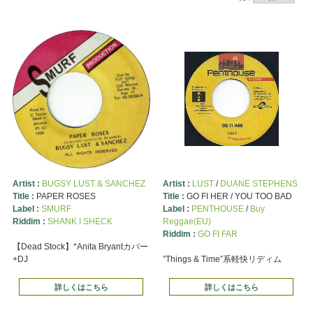
Artist :
BUGSY LUST & SANCHEZ
Artist :
LUST
/
DUANE STEPHENS
Title :
PAPER ROSES
Title :
GO FI HER / YOU TOO BAD
Label :
SMURF
Label :
PENTHOUSE
/
Buy
Riddim :
SHANK I SHECK
Reggae(EU)
Riddim :
GO FI FAR
【Dead Stock】*Anita Bryantカバー
+DJ
”Things & Time”系軽快リディム
詳しくはこちら
詳しくはこちら