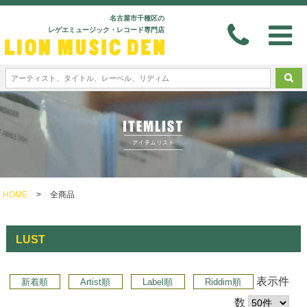
名古屋市千種区の
レゲエミュージック・レコード専門店
HOME
>
全商品
LUST
表示件
新着順
Artist順
Label順
Riddim順
数