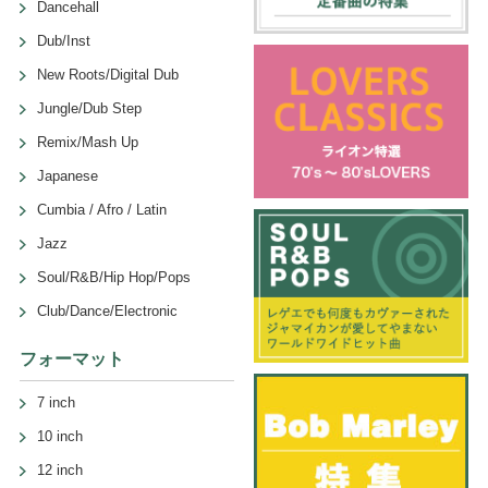
Dancehall
Dub/Inst
New Roots/Digital Dub
Jungle/Dub Step
Remix/Mash Up
Japanese
Cumbia / Afro / Latin
Jazz
Soul/R&B/Hip Hop/Pops
Club/Dance/Electronic
フォーマット
7 inch
10 inch
12 inch