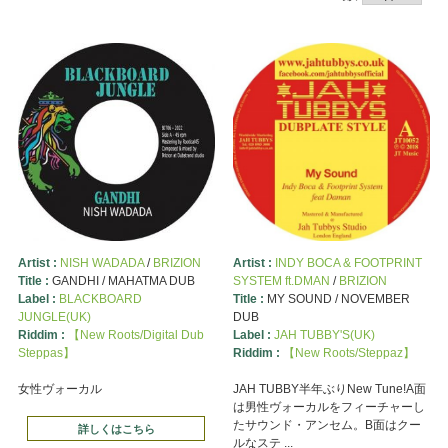
Artist :
NISH WADADA
/
BRIZION
Artist :
INDY BOCA & FOOTPRINT
Title :
GANDHI / MAHATMA DUB
SYSTEM ft.DMAN
/
BRIZION
Label :
BLACKBOARD
Title :
MY SOUND / NOVEMBER
JUNGLE(UK)
DUB
Riddim :
【New Roots/Digital Dub
Label :
JAH TUBBY'S(UK)
Steppas】
Riddim :
【New Roots/Steppaz】
女性ヴォーカル
JAH TUBBY半年ぶりNew Tune!A面
は男性ヴォーカルをフィーチャーし
たサウンド・アンセム。B面はクー
詳しくはこちら
ルなステ ...