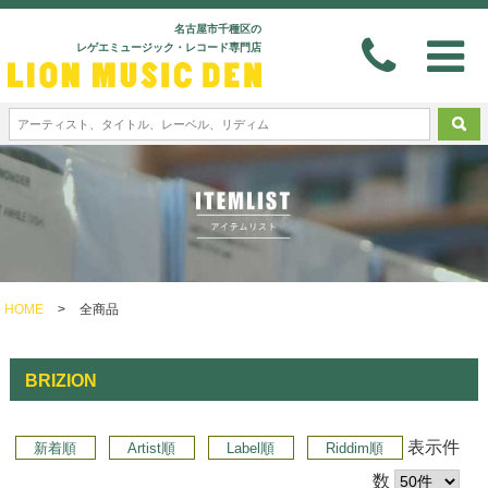
名古屋市千種区の
レゲエミュージック・レコード専門店
HOME
>
全商品
BRIZION
表示件
新着順
Artist順
Label順
Riddim順
数