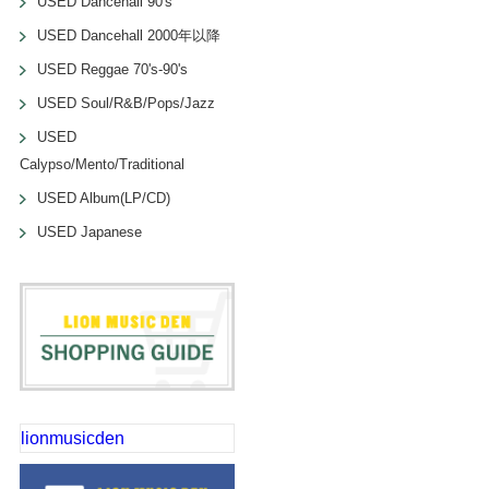
USED Dancehall 90's
USED Dancehall 2000年以降
USED Reggae 70's-90's
USED Soul/R&B/Pops/Jazz
USED
Calypso/Mento/Traditional
USED Album(LP/CD)
USED Japanese
lionmusicden