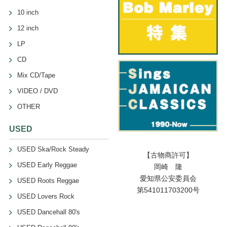
10 inch
12 inch
LP
CD
Mix CD/Tape
VIDEO / DVD
OTHER
USED
USED Ska/Rock Steady
【古物商許可】
USED Early Reggae
岡崎 隆
愛知県公安委員会
USED Roots Reggae
第541011703200号
USED Lovers Rock
USED Dancehall 80's