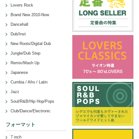
Lovers Rock
Brand New 2010-Now
Dancehall
Dub/Inst
New Roots/Digital Dub
Jungle/Dub Step
Remix/Mash Up
Japanese
Cumbia / Afro / Latin
Jazz
Soul/R&B/Hip Hop/Pops
Club/Dance/Electronic
フォーマット
7 inch