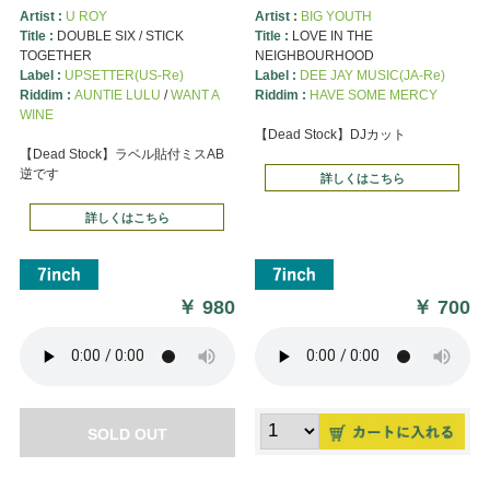
Artist :
U ROY
Artist :
BIG YOUTH
Title :
DOUBLE SIX / STICK
Title :
LOVE IN THE
TOGETHER
NEIGHBOURHOOD
Label :
UPSETTER(US-Re)
Label :
DEE JAY MUSIC(JA-Re)
Riddim :
AUNTIE LULU
/
WANT A
Riddim :
HAVE SOME MERCY
WINE
【Dead Stock】DJカット
【Dead Stock】ラベル貼付ミスAB
逆です
詳しくはこちら
詳しくはこちら
￥
980
￥
700
SOLD OUT