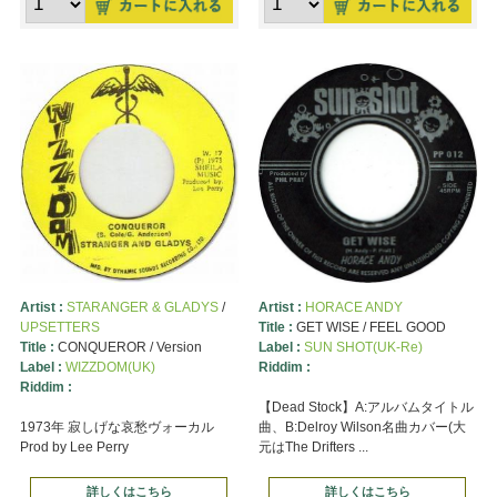
Artist :
STARANGER & GLADYS
/
Artist :
HORACE ANDY
UPSETTERS
Title :
GET WISE / FEEL GOOD
Title :
CONQUEROR / Version
Label :
SUN SHOT(UK-Re)
Label :
WIZZDOM(UK)
Riddim :
Riddim :
【Dead Stock】A:アルバムタイトル
1973年 寂しげな哀愁ヴォーカル
曲、B:Delroy Wilson名曲カバー(大
Prod by Lee Perry
元はThe Drifters ...
詳しくはこちら
詳しくはこちら