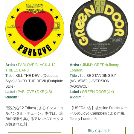
Artist :
PABLOVE BLACK & 12
Artist :
JIMMY GREEN(Jimmy
TRIBES BAND
London)
Title :
KILL THE DEVIL(Dubplate
Title :
I'LL BE STANDING BY
Style) / BURY THE DEVIL(Dubplate
(VG+/SWOL) / VERSION
Style)
(VG/SWOL)
Label :
PABLOVE
/
DKR(US)
Label :
GREEN DOOR(UK)
Riddim :
Riddim :
伝説的な12 Tribesによるインストゥ
【USED/中古】後のJoe Frasierレー
ルメンタル・チューン。本作は、追
ベルのLloyd Campbellによる作曲。
加の楽器や異なるアレンジ/ミックス
Jimmy Londonの ...
が施された別 ...
詳しくはこちら