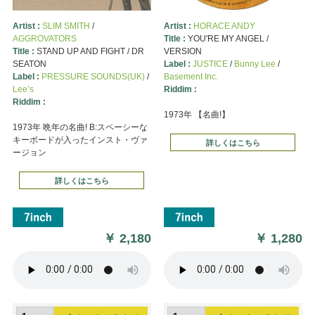
Artist :
SLIM SMITH
/
Artist :
HORACE ANDY
AGGROVATORS
Title :
YOU'RE MY ANGEL /
Title :
STAND UP AND FIGHT / DR
VERSION
SEATON
Label :
JUSTICE
/
Bunny Lee
/
Label :
PRESSURE SOUNDS(UK)
/
Basement Inc.
Lee’s
Riddim :
Riddim :
1973年 【名曲!】
1973年 晩年の名曲! B:スペーシーな
キーボードが入ったインスト・ヴァ
詳しくはこちら
ージョン
詳しくはこちら
￥
2,180
￥
1,280