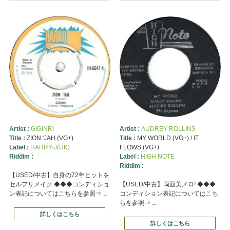
Artist :
GIGINRI
Artist :
AUDREY ROLLINS
Title :
ZION 'JAH (VG+)
Title :
MY WORLD (VG+) / IT
Label :
HARRY-J(UK)
FLOWS (VG+)
Riddim :
Label :
HIGH NOTE
Riddim :
【USED/中古】自身の72年ヒットを
セルフリメイク ◆◆◆コンディショ
【USED/中古】両面美メロ! ◆◆◆
ン表記についてはこちらを参照⇒ ...
コンディション表記についてはこち
らを参照⇒ ...
詳しくはこちら
詳しくはこちら