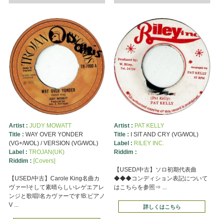
Artist :
JUDY MOWATT
Artist :
PAT KELLY
Title :
WAY OVER YONDER
Title :
I SIT AND CRY (VG/WOL)
(VG+/WOL) / VERSION (VG/WOL)
Label :
RILEY INC.
Label :
TROJAN(UK)
Riddim :
Riddim :
[Covers]
【USED/中古】ソロ初期代表曲
【USED/中古】Carole King名曲カ
◆◆◆コンディション表記について
ヴァー!そして素晴らしいレゲエアレ
はこちらを参照⇒ ...
ンジと歌唱!名カヴァーです!B:ピアノ
V ...
詳しくはこちら