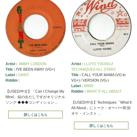
Artist :
JIMMY LONDON
Artist :
LLOYD YOUNG
/
Title :
I'VE BEEN AWAY (VG+)
TECHNIQUES ALL STARS
Label :
GIANT
Title :
CALL YOUR MAMA (VG to
Riddim :
VG+) / VERSION (VG-)
Label :
WIND
【USED/中古】「Can I Change My
Riddim :
WHAT IT ALL ABOUT
Mind」似の出だしですがオリジナル
ソング ◆◆◆コンディション ...
【USED/中古】Techniques「What It
All About」にトーク・オーバー!B:別
オケ・インスト ...
詳しくはこちら
詳しくはこちら