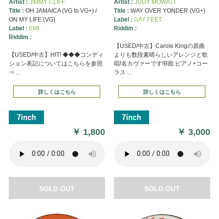
Artist :
JIMMY CLIFF
Artist :
JUDY MOWATT
Title :
OH JAMAICA (VG to VG+) /
Title :
WAY OVER YONDER (VG+)
ON MY LIFE (VG)
Label :
GAY FEET
Label :
EMI
Riddim :
Riddim :
【USED/中古】Carole Kingの原曲
【USED/中古】HIT! ◆◆◆コンディ
よりも数段素晴らしいアレンジと歌
ション表記についてはこちらを参照
唱!名カヴァーです!B面:ピアノ+コー
⇒ ...
ラス ...
詳しくはこちら
詳しくはこちら
￥
1,800
￥
3,000
SOLD OUT
SOLD OUT