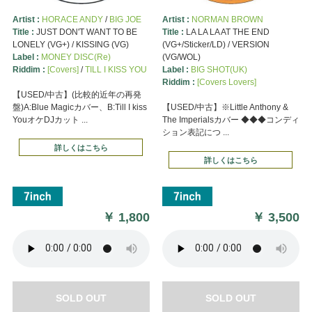
Artist :
HORACE ANDY
/
BIG JOE
Artist :
NORMAN BROWN
Title :
JUST DON'T WANT TO BE
Title :
LA LA LA AT THE END
LONELY (VG+) / KISSING (VG)
(VG+/Sticker/LD) / VERSION
Label :
MONEY DISC(Re)
(VG/WOL)
Riddim :
[Covers]
/
TILL I KISS YOU
Label :
BIG SHOT(UK)
Riddim :
[Covers Lovers]
【USED/中古】(比較的近年の再発
盤)A:Blue Magicカバー、B:Till I kiss
【USED/中古】※Little Anthony &
YouオケDJカット ...
The Imperialsカバー ◆◆◆コンディ
ション表記につ ...
詳しくはこちら
詳しくはこちら
￥
1,800
￥
3,500
SOLD OUT
SOLD OUT