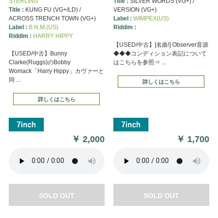
STERLING
Title :
SILVER WORDS (VG+) /
Title :
KUNG FU (VG+/LD) /
VERSION (VG+)
ACROSS TRENCH TOWN (VG+)
Label :
WIMPEX(US)
Label :
B.N.M.(US)
Riddim :
Riddim :
HARRY HIPPY
【USED/中古】[名曲!] Observer音源
【USED/中古】Bunny
◆◆◆コンディション表記について
Clarke(Ruggs)のBobby
はこちらを参照⇒ ...
Womack「Harry Hippy」カヴァーと
同 ...
詳しくはこちら
詳しくはこちら
￥
2,000
￥
1,700
SOLD OUT
SOLD OUT