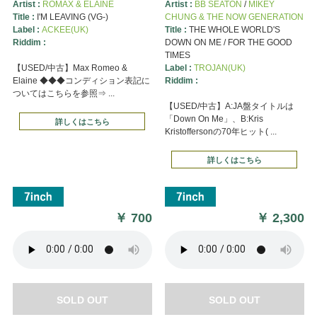
Artist :
ROMAX & ELAINE
Artist :
BB SEATON
/
MIKEY
Title :
I'M LEAVING (VG-)
CHUNG & THE NOW GENERATION
Label :
ACKEE(UK)
Title :
THE WHOLE WORLD'S
Riddim :
DOWN ON ME / FOR THE GOOD
TIMES
【USED/中古】Max Romeo &
Label :
TROJAN(UK)
Elaine ◆◆◆コンディション表記に
Riddim :
ついてはこちらを参照⇒ ...
【USED/中古】A:JA盤タイトルは
「Down On Me」、B:Kris
詳しくはこちら
Kristoffersonの70年ヒット( ...
詳しくはこちら
￥
700
￥
2,300
SOLD OUT
SOLD OUT