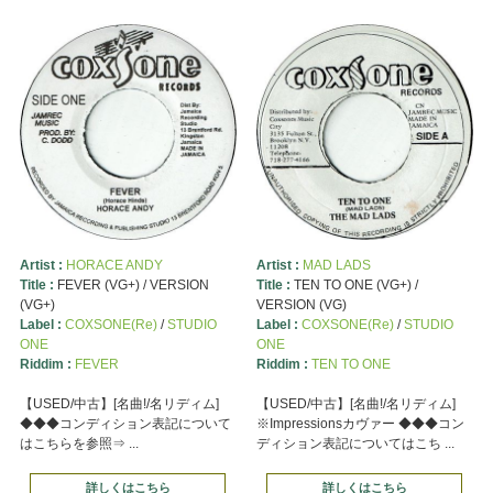
Artist :
HORACE ANDY
Artist :
MAD LADS
Title :
FEVER (VG+) / VERSION
Title :
TEN TO ONE (VG+) /
(VG+)
VERSION (VG)
Label :
COXSONE(Re)
/
STUDIO
Label :
COXSONE(Re)
/
STUDIO
ONE
ONE
Riddim :
FEVER
Riddim :
TEN TO ONE
【USED/中古】[名曲!/名リディム]
【USED/中古】[名曲!/名リディム]
◆◆◆コンディション表記について
※Impressionsカヴァー ◆◆◆コン
はこちらを参照⇒ ...
ディション表記についてはこち ...
詳しくはこちら
詳しくはこちら