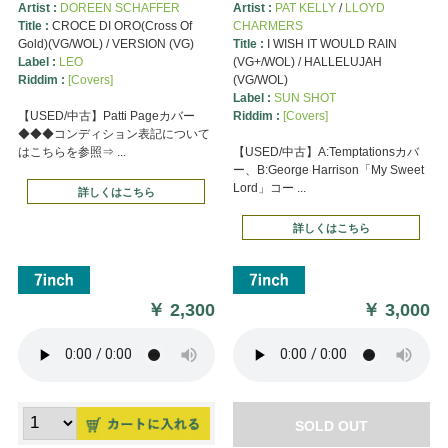
Artist :
DOREEN SCHAFFER
Artist :
PAT KELLY
/
LLOYD
Title :
CROCE DI ORO(Cross Of
CHARMERS
Gold)(VG/WOL) / VERSION (VG)
Title :
I WISH IT WOULD RAIN
Label :
LEO
(VG+/WOL) / HALLELUJAH
Riddim :
[Covers]
(VG/WOL)
Label :
SUN SHOT
【USED/中古】Patti Pageカバー
Riddim :
[Covers]
◆◆◆コンディション表記について
はこちらを参照⇒ ...
【USED/中古】A:Temptationsカバ
ー、B:George Harrison「My Sweet
Lord」コー ...
詳しくはこちら
詳しくはこちら
￥
2,300
￥
3,000
SOLD OUT