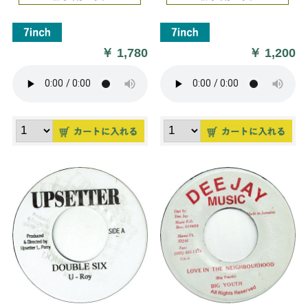
￥
1,780
￥
1,200