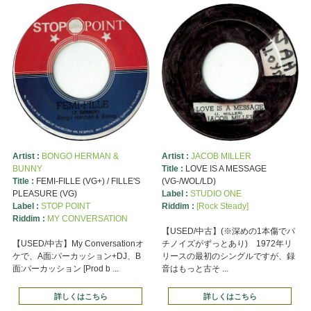
Artist :
BONGO HERMAN &
Artist :
JACOB MILLER
BUNNY
Title :
LOVE IS A MESSAGE
Title :
FEMI-FILLE (VG+) / FILLE'S
(VG-/WOL/LD)
PLEASURE (VG)
Label :
STUDIO ONE
Label :
STOP POINT
Riddim :
[Rock Steady]
Riddim :
MY CONVERSATION
【USED/中古】(※深めの1本傷でパ
【USED/中古】My Conversationオ
チノイズがずっとあり) 1972年リ
ケで、A面:パーカッション+DJ、B
リースの最初のシングルですが、録
面:パーカッション [Prod b ...
音はもっと古そ ...
詳しくはこちら
詳しくはこちら