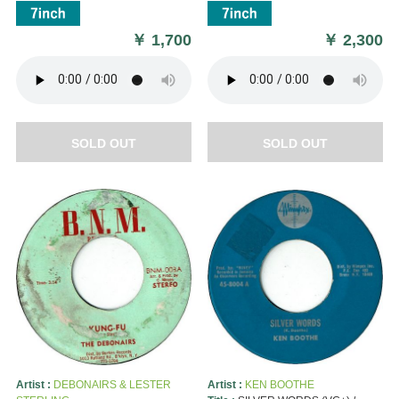
￥
1,700
￥
2,300
SOLD OUT
SOLD OUT
Artist :
DEBONAIRS & LESTER
Artist :
KEN BOOTHE