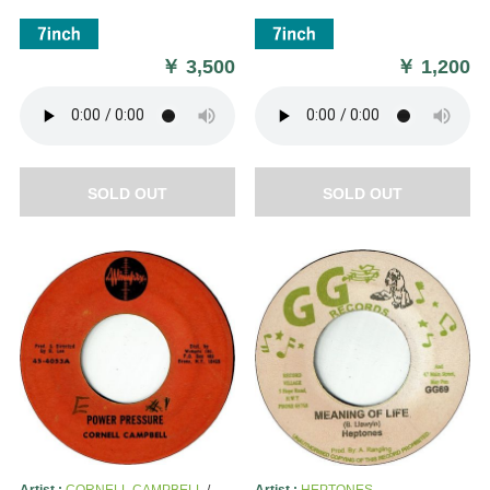
￥
3,500
￥
1,200
SOLD OUT
SOLD OUT
Artist :
CORNELL CAMPBELL
/
Artist :
HEPTONES