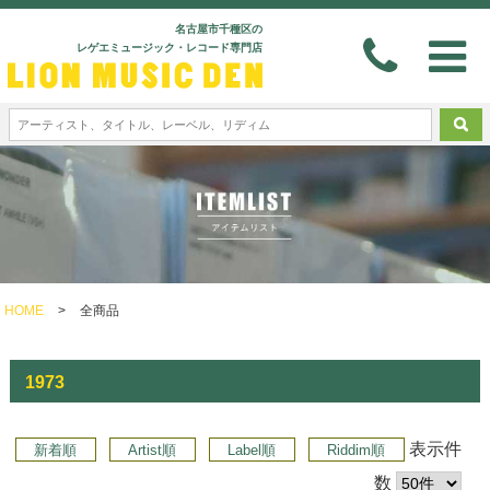
名古屋市千種区の
レゲエミュージック・レコード専門店
HOME
>
全商品
1973
表示件
新着順
Artist順
Label順
Riddim順
数