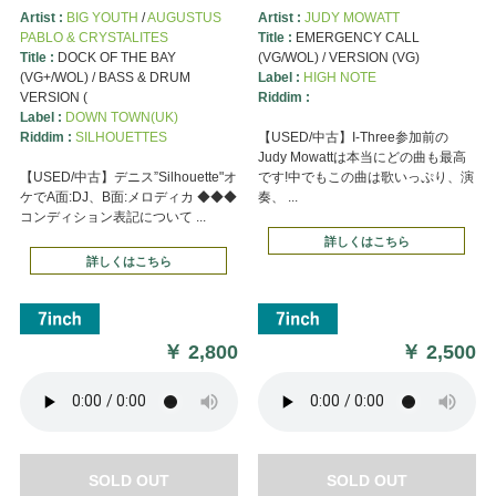
Artist :
BIG YOUTH
/
AUGUSTUS
Artist :
JUDY MOWATT
PABLO & CRYSTALITES
Title :
EMERGENCY CALL
Title :
DOCK OF THE BAY
(VG/WOL) / VERSION (VG)
(VG+/WOL) / BASS & DRUM
Label :
HIGH NOTE
VERSION (
Riddim :
Label :
DOWN TOWN(UK)
Riddim :
SILHOUETTES
【USED/中古】I-Three参加前の
Judy Mowattは本当にどの曲も最高
【USED/中古】デニス”Silhouette"オ
です!中でもこの曲は歌いっぷり、演
ケでA面:DJ、B面:メロディカ ◆◆◆
奏、 ...
コンディション表記について ...
詳しくはこちら
詳しくはこちら
￥
2,800
￥
2,500
SOLD OUT
SOLD OUT