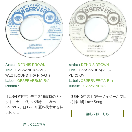
Artist :
DENNIS BROWN
Artist :
DENNIS BROWN
Title :
CASSANDRA (VG) /
Title :
CASSANDRA(VG-) /
WESTBOUND TRAIN (VG+)
VERSION
Label :
OBSERVER(JA-Re)
Label :
OBSERVER(JA-Re)
Riddim :
Riddim :
CASSANDRA
【USED/中古】デニス16歳時の大ヒ
【USED/中古】(若干ノイジーなプレ
ット・カップリング!特に「West
ス) [名曲!] Love Song
Bound〜」は1973年夏を代表する特
大ヒッ ...
詳しくはこちら
詳しくはこちら