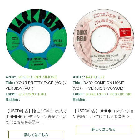
Artist :
KEEBLE DRUMMOND
Artist :
PAT KELLY
Title :
YOUR PRETTY FACE (VG+) /
Title :
BABY COME ON HOME
VERSION (VG+)
(VG+) / VERSION (VG/WOL)
Label :
JACKSPOT(UK)
Label :
DUKE REID
/
Treasure Isle
Riddim :
Riddim :
【USED/中古】[名曲!] Cablesの人で
【USED/中古】 ◆◆◆コンディショ
す ◆◆◆コンディション表記につい
ン表記についてはこちらを参照⇒ ...
てはこちらを参照⇒ ...
詳しくはこちら
詳しくはこちら