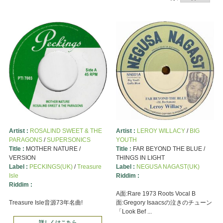
Artist :
ROSALIND SWEET & THE
Artist :
LEROY WILLACY
/
BIG
PARAGONS
/
SUPERSONICS
YOUTH
Title :
MOTHER NATURE /
Title :
FAR BEYOND THE BLUE /
VERSION
THINGS IN LIGHT
Label :
PECKINGS(UK)
/
Treasure
Label :
NEGUSA NAGAST(UK)
Isle
Riddim :
Riddim :
A面:Rare 1973 Roots Vocal B
Treasure Isle音源73年名曲!
面:Gregory Isaacsの泣きのチューン
「Look Bef ...
詳しくはこちら