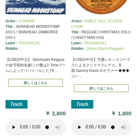
Artist :
SYMARIP
Artist :
GABLE HALL SCHOOL
Title :
SKINHEAD MOONSTOMP
CHOIR
(VG+) / SKINHEAD JAMBOREE
Title :
REGGAE CHRISTMAS (VG+)
(VG+)
/ CANDY MAN (VG)
Label :
TROJAN(UK)
Label :
TROJAN(UK)
Riddim :
Riddim :
[Xmas
/
Early Reggae]
【USED/中古】 Skinheads Reggae
【USED/中古】可愛いキッズコーラ
の金字塔的名曲!この盤は2-Toneブー
スによるクリスマスレゲエ。B
ムによってリバイバルした79 ...
面:Sammy Davis Jrカヴァー ◆◆◆
コン ...
詳しくはこちら
詳しくはこちら
￥
2,800
￥
1,800