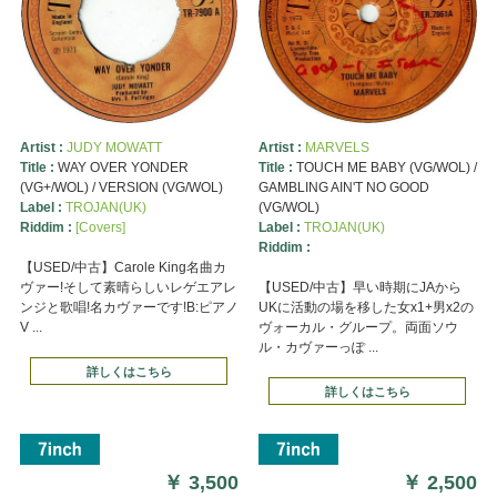
Artist :
JUDY MOWATT
Artist :
MARVELS
Title :
WAY OVER YONDER
Title :
TOUCH ME BABY (VG/WOL) /
(VG+/WOL) / VERSION (VG/WOL)
GAMBLING AIN'T NO GOOD
Label :
TROJAN(UK)
(VG/WOL)
Riddim :
[Covers]
Label :
TROJAN(UK)
Riddim :
【USED/中古】Carole King名曲カ
ヴァー!そして素晴らしいレゲエアレ
【USED/中古】早い時期にJAから
ンジと歌唱!名カヴァーです!B:ピアノ
UKに活動の場を移した女x1+男x2の
V ...
ヴォーカル・グループ。両面ソウ
ル・カヴァーっぽ ...
詳しくはこちら
詳しくはこちら
￥
3,500
￥
2,500