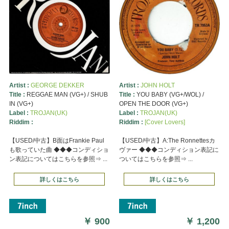
Artist :
GEORGE DEKKER
Artist :
JOHN HOLT
Title :
REGGAE MAN (VG+) / SHUB
Title :
YOU BABY (VG+/WOL) /
IN (VG+)
OPEN THE DOOR (VG+)
Label :
TROJAN(UK)
Label :
TROJAN(UK)
Riddim :
Riddim :
[Cover Lovers]
【USED/中古】B面はFrankie Paul
【USED/中古】A:The Ronnettesカ
も歌っていた曲 ◆◆◆コンディショ
ヴァー ◆◆◆コンディション表記に
ン表記についてはこちらを参照⇒ ...
ついてはこちらを参照⇒ ...
詳しくはこちら
詳しくはこちら
￥
900
￥
1,200