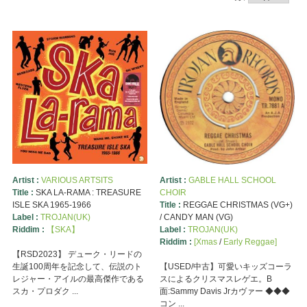
Artist :
VARIOUS ARTSITS
Artist :
GABLE HALL SCHOOL
Title :
SKA LA-RAMA : TREASURE
CHOIR
ISLE SKA 1965-1966
Title :
REGGAE CHRISTMAS (VG+)
Label :
TROJAN(UK)
/ CANDY MAN (VG)
Riddim :
【SKA】
Label :
TROJAN(UK)
Riddim :
[Xmas
/
Early Reggae]
【RSD2023】 デューク・リードの
生誕100周年を記念して、伝説のト
【USED/中古】可愛いキッズコーラ
レジャー・アイルの最高傑作である
スによるクリスマスレゲエ。B
スカ・プロダク ...
面:Sammy Davis Jrカヴァー ◆◆◆
コン ...