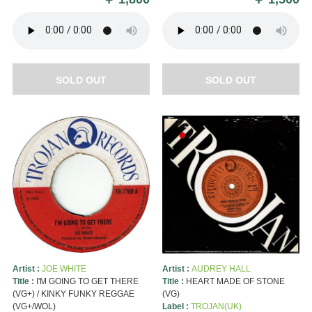
SOLD OUT
SOLD OUT
Artist :
JOE WHITE
Artist :
AUDREY HALL
Title :
I'M GOING TO GET THERE
Title :
HEART MADE OF STONE
(VG+) / KINKY FUNKY REGGAE
(VG)
(VG+/WOL)
Label :
TROJAN(UK)