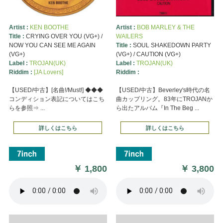
Artist :
KEN BOOTHE
Artist :
BOB MARLEY & THE
Title :
CRYING OVER YOU (VG+) /
WAILERS
NOW YOU CAN SEE ME AGAIN
Title :
SOUL SHAKEDOWN PARTY
(VG+)
(VG+) / CAUTION (VG+)
Label :
TROJAN(UK)
Label :
TROJAN(UK)
Riddim :
[JA Lovers]
Riddim :
【USED/中古】[名曲!/Must!] ◆◆◆
【USED/中古】Beverley's時代の名
コンディション表記についてはこち
曲カップリング。83年にTROJANか
らを参照⇒ ...
ら出たアルバム『In The Beg ...
詳しくはこちら
詳しくはこちら
￥
1,800
￥
3,800