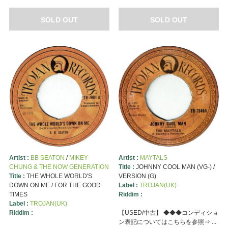
SOLD OUT
SOLD OUT
Artist :
BB SEATON
/
MIKEY
Artist :
MAYTALS
CHUNG & THE NOW GENERATION
Title :
JOHNNY COOL MAN (VG-) /
Title :
THE WHOLE WORLD'S
VERSION (G)
DOWN ON ME / FOR THE GOOD
Label :
TROJAN(UK)
TIMES
Riddim :
Label :
TROJAN(UK)
Riddim :
【USED/中古】 ◆◆◆コンディショ
ン表記についてはこちらを参照⇒ ...