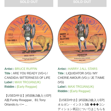
SOLD OUT
SOLD OUT
Artist :
BRUCE RUFFIN
Artist :
HARRY J ALL STARS
Title :
ARE YOU READY (VG+) /
Title :
LIQUIDATOR (VG) / MY
CANDIDA / BITTERNESS OF LIFE
CHERIE AMOUR (VG-) / JE T'AIME
Label :
MAXI TROJAN(UK)
(VG)
Riddim :
[Early Reggae]
Label :
MAXI TROJAN(UK)
Riddim :
[Early Reggae]
【USED/中古】[45回転3曲入りEP]
A面:Funky Reaggae、B1:Tony
【USED/中古】[45回転3曲入りEP]
Orlandoカバー ...
オルガン・インスト3曲 ◆◆◆コン
ディション表記についてはこちらを