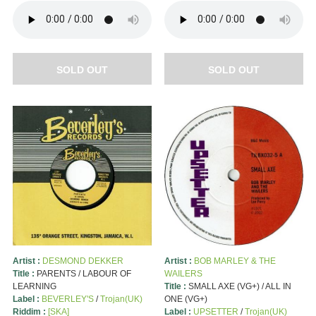
SOLD OUT
SOLD OUT
Artist :
DESMOND DEKKER
Artist :
BOB MARLEY & THE
Title :
PARENTS / LABOUR OF
WAILERS
LEARNING
Title :
SMALL AXE (VG+) / ALL IN
Label :
BEVERLEY'S
/
Trojan(UK)
ONE (VG+)
Riddim :
[SKA]
Label :
UPSETTER
/
Trojan(UK)