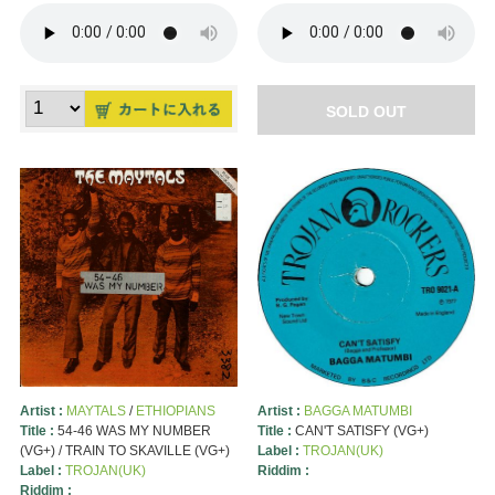
SOLD OUT
Artist :
MAYTALS
/
ETHIOPIANS
Artist :
BAGGA MATUMBI
Title :
54-46 WAS MY NUMBER
Title :
CAN'T SATISFY (VG+)
(VG+) / TRAIN TO SKAVILLE (VG+)
Label :
TROJAN(UK)
Label :
TROJAN(UK)
Riddim :
Riddim :