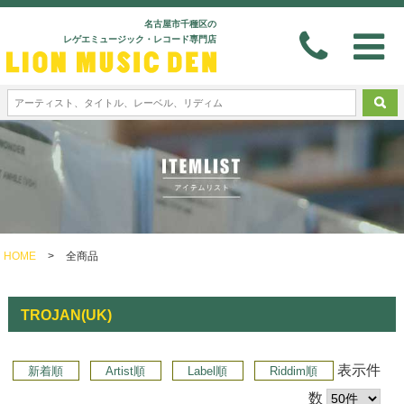
名古屋市千種区の
レゲエミュージック・レコード専門店
HOME
>
全商品
TROJAN(UK)
表示件
新着順
Artist順
Label順
Riddim順
数