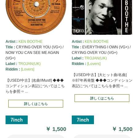
Artist :
KEN BOOTHE
Artist :
KEN BOOTHE
Title :
CRYING OVER YOU (VG+) /
Title :
EVERYTHING I OWN (VG+) /
NOW YOU CAN SEE ME AGAIN
CRYING OVER YOU (VG+)
(VG+)
Label :
TROJAN(UK)
Label :
TROJAN(UK)
Riddim :
[Lovers]
Riddim :
[Lovers]
【USED/中古】[大ヒット曲/名曲]
【USED/中古】[名曲!/Must!] ◆◆◆
※87年再発盤 ◆◆◆コンディション
コンディション表記についてはこち
表記についてはこちらを参照⇒ ...
らを参照⇒ ...
詳しくはこちら
詳しくはこちら
￥
1,500
￥
1,500