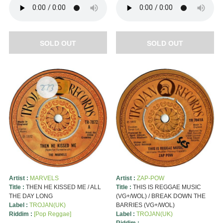
SOLD OUT
SOLD OUT
Artist :
MARVELS
Artist :
ZAP-POW
Title :
THEN HE KISSED ME / ALL
Title :
THIS IS REGGAE MUSIC
THE DAY LONG
(VG+/WOL) / BREAK DOWN THE
Label :
TROJAN(UK)
BARRIES (VG+/WOL)
Riddim :
[Pop Reggae]
Label :
TROJAN(UK)
Riddim :