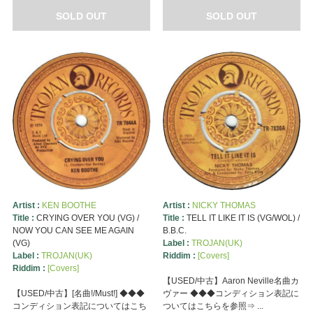
SOLD OUT
SOLD OUT
Artist :
KEN BOOTHE
Artist :
NICKY THOMAS
Title :
CRYING OVER YOU (VG) /
Title :
TELL IT LIKE IT IS (VG/WOL) /
NOW YOU CAN SEE ME AGAIN
B.B.C.
(VG)
Label :
TROJAN(UK)
Label :
TROJAN(UK)
Riddim :
[Covers]
Riddim :
[Covers]
【USED/中古】Aaron Neville名曲カ
【USED/中古】[名曲!/Must!] ◆◆◆
ヴァー ◆◆◆コンディション表記に
コンディション表記についてはこち
ついてはこちらを参照⇒ ...