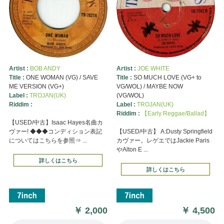
Artist :
BOB ANDY
Artist :
JOE WHITE
Title :
ONE WOMAN (VG) / SAVE
Title :
SO MUCH LOVE (VG+ to
ME VERSION (VG+)
VG/WOL) / MAYBE NOW
Label :
TROJAN(UK)
(VG/WOL)
Riddim :
Label :
TROJAN(UK)
Riddim :
【Early Reggae/Ballad】
【USED/中古】Isaac Hayes名曲カ
ヴァー! ◆◆◆コンディション表記
【USED/中古】 A:Dusty Springfield
についてはこちらを参照⇒ ...
カヴァー。レゲエではJackie Paris
やAlton E ...
詳しくはこちら
詳しくはこちら
￥
2,000
￥
4,500