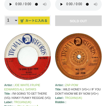
SOLD OUT
Artist :
JOE WHITE
/
RUPIE
Artist :
ZAP-POW
EDWARDS ALL SATARS
Title :
WILD HONEY (VG+) / IF YOU
Title :
I'M GOING TO GET THERE
DON'T KNOW ME BY NOW (VG+)
(VG) / KINKY FUNKY REGGAE (VG)
Label :
TROJAN(UK)
Label :
TROJAN(UK)
Riddim :