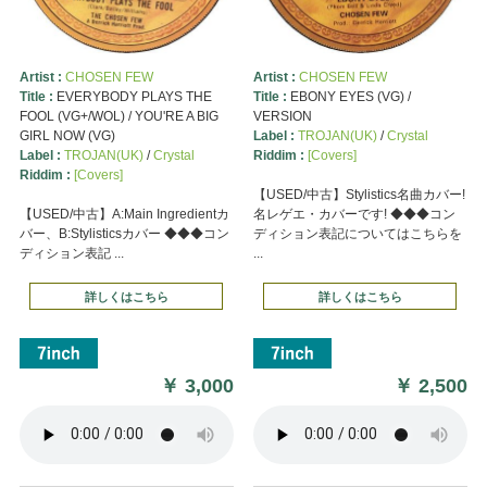
Artist :
CHOSEN FEW
Artist :
CHOSEN FEW
Title :
EVERYBODY PLAYS THE
Title :
EBONY EYES (VG) /
FOOL (VG+/WOL) / YOU'RE A BIG
VERSION
GIRL NOW (VG)
Label :
TROJAN(UK)
/
Crystal
Label :
TROJAN(UK)
/
Crystal
Riddim :
[Covers]
Riddim :
[Covers]
【USED/中古】Stylistics名曲カバー!
【USED/中古】A:Main Ingredientカ
名レゲエ・カバーです! ◆◆◆コン
バー、B:Stylisticsカバー ◆◆◆コン
ディション表記についてはこちらを
ディション表記 ...
...
詳しくはこちら
詳しくはこちら
￥
3,000
￥
2,500