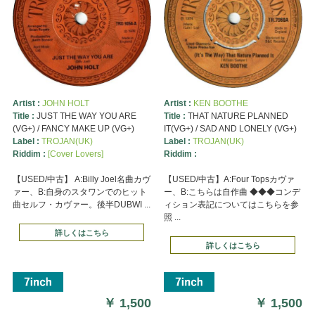
Artist :
JOHN HOLT
Artist :
KEN BOOTHE
Title :
JUST THE WAY YOU ARE
Title :
THAT NATURE PLANNED
(VG+) / FANCY MAKE UP (VG+)
IT(VG+) / SAD AND LONELY (VG+)
Label :
TROJAN(UK)
Label :
TROJAN(UK)
Riddim :
[Cover Lovers]
Riddim :
【USED/中古】 A:Billy Joel名曲カヴ
【USED/中古】A:Four Topsカヴァ
ァー、B:自身のスタワンでのヒット
ー、B:こちらは自作曲 ◆◆◆コンデ
曲セルフ・カヴァー。後半DUBWI ...
ィション表記についてはこちらを参
照 ...
詳しくはこちら
詳しくはこちら
￥
1,500
￥
1,500