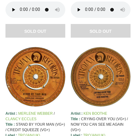
SOLD OUT
SOLD OUT
Artist :
MERLENE WEBBER
/
Artist :
KEN BOOTHE
CLANCY ECCLES
Title :
CRYING OVER YOU (VG+) /
Title :
STAND BY YOUR MAN (VG+)
NOW YOU CAN SEE ME AGAIN
/ CREDIT SQUEEZE (VG+)
(VG+)
Label :
TROJAN(UK)
Label :
TROJAN(UK)