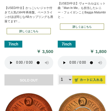
【USED/中古】ヴォーカルはヒット
【USED/中古】かっこいいジャケ付
曲「Man In Me」も担当したレニ
きで人気の84年再発盤。ベースライ
ー・フェイガンことBagga Matumbi
ンがほぼ同じなABカップリングも洒
と ...
落てます! ...
詳しくはこちら
詳しくはこちら
￥
3,500
￥
1,800
SOLD OUT