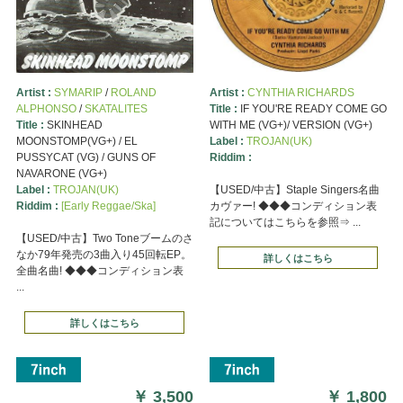
Artist :
SYMARIP
/
ROLAND
Artist :
CYNTHIA RICHARDS
ALPHONSO
/
SKATALITES
Title :
IF YOU'RE READY COME GO
Title :
SKINHEAD
WITH ME (VG+)/ VERSION (VG+)
MOONSTOMP(VG+) / EL
Label :
TROJAN(UK)
PUSSYCAT (VG) / GUNS OF
Riddim :
NAVARONE (VG+)
Label :
TROJAN(UK)
【USED/中古】Staple Singers名曲
Riddim :
[Early Reggae/Ska]
カヴァー! ◆◆◆コンディション表
記についてはこちらを参照⇒ ...
【USED/中古】Two Toneブームのさ
なか79年発売の3曲入り45回転EP。
詳しくはこちら
全曲名曲! ◆◆◆コンディション表
...
詳しくはこちら
￥
3,500
￥
1,800