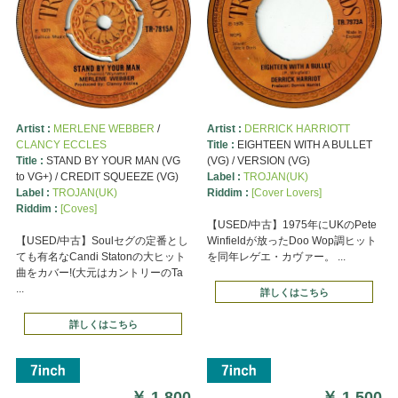
Artist :
MERLENE WEBBER
/
Artist :
DERRICK HARRIOTT
CLANCY ECCLES
Title :
EIGHTEEN WITH A BULLET
Title :
STAND BY YOUR MAN (VG
(VG) / VERSION (VG)
to VG+) / CREDIT SQUEEZE (VG)
Label :
TROJAN(UK)
Label :
TROJAN(UK)
Riddim :
[Cover Lovers]
Riddim :
[Coves]
【USED/中古】1975年にUKのPete
【USED/中古】Soulセグの定番とし
Winfieldが放ったDoo Wop調ヒット
ても有名なCandi Statonの大ヒット
を同年レゲエ・カヴァー。 ...
曲をカバー!(大元はカントリーのTa
...
詳しくはこちら
詳しくはこちら
￥
1,800
￥
1,500