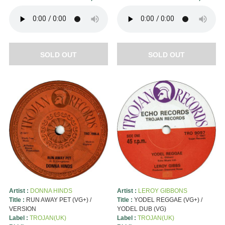
SOLD OUT
SOLD OUT
Artist :
DONNA HINDS
Artist :
LEROY GIBBONS
Title :
RUN AWAY PET (VG+) /
Title :
YODEL REGGAE (VG+) /
VERSION
YODEL DUB (VG)
Label :
TROJAN(UK)
Label :
TROJAN(UK)