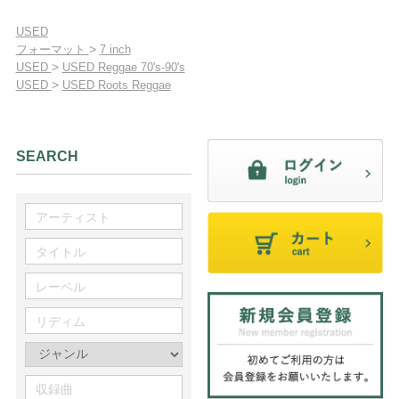
USED
>
フォーマット
7 inch
>
USED
USED Reggae 70's-90's
>
USED
USED Roots Reggae
SEARCH