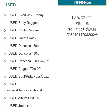
USED
USED Ska/Rock Steady
【古物商許可】
USED Early Reggae
岡崎 隆
愛知県公安委員会
USED Roots Reggae
第541011703200号
USED Lovers Rock
USED Dancehall 80's
USED Dancehall 90's
USED Dancehall 2000年以降
USED Reggae 70's-90's
USED Soul/R&B/Pops/Jazz
USED
Calypso/Mento/Traditional
USED Album(LP/CD)
USED Japanese