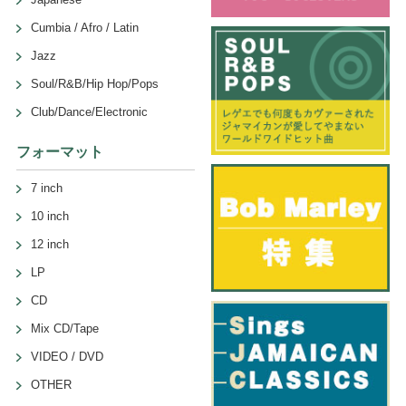
Cumbia / Afro / Latin
Jazz
Soul/R&B/Hip Hop/Pops
Club/Dance/Electronic
フォーマット
7 inch
10 inch
12 inch
LP
CD
Mix CD/Tape
VIDEO / DVD
OTHER