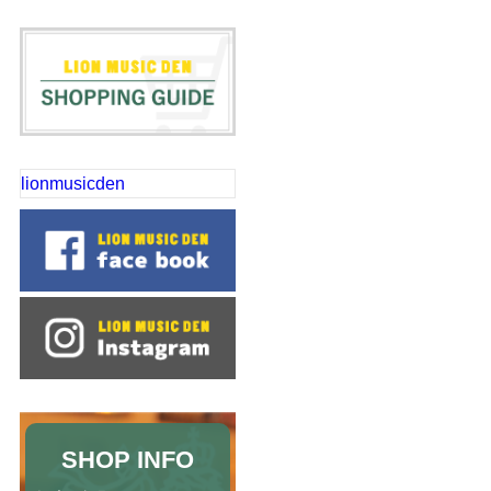
lionmusicden
SHOP INFO