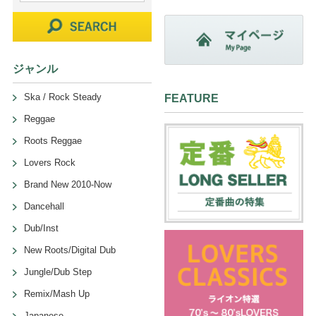
ジャンル
Ska / Rock Steady
FEATURE
Reggae
Roots Reggae
Lovers Rock
Brand New 2010-Now
Dancehall
Dub/Inst
New Roots/Digital Dub
Jungle/Dub Step
Remix/Mash Up
Japanese