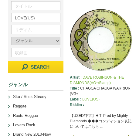
Artist :
DAVE ROBINSON & THE
DIAMONDS(VG+/Stamp)
ジャンル
Title :
CHAGGA CHAGGA WARRIOR
(VG+
Ska / Rock Steady
Label :
LOVE(US)
Riddim :
Reggae
Roots Reggae
【USED/中古】HIT! Prod by Mighty
Diamonds ◆◆◆コンディション表記
Lovers Rock
についてはこちら ...
Brand New 2010-Now