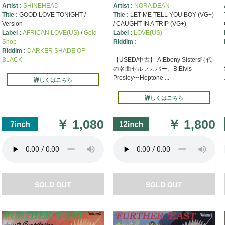
Artist :
SHINEHEAD
Artist :
NORA DEAN
Title :
GOOD LOVE TONIGHT /
Title :
LET ME TELL YOU BOY (VG+)
Version
/ CAUGHT IN A TRIP (VG+)
Label :
AFRICAN LOVE(US)
/
Gold
Label :
LOVE(US)
Shop
Riddim :
Riddim :
DARKER SHADE OF
BLACK
【USED/中古】 A:Ebony Sisters時代
の名曲セルフカバー、B:Elvis
Presley〜Heptone ...
詳しくはこちら
詳しくはこちら
￥
1,080
￥
1,800
SOLD OUT
SOLD OUT