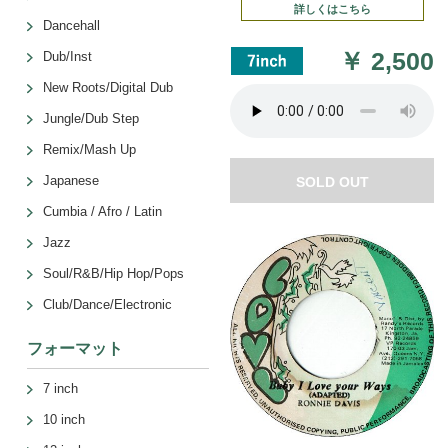
詳しくはこちら
Dancehall
￥
2,500
Dub/Inst
New Roots/Digital Dub
Jungle/Dub Step
Remix/Mash Up
Japanese
SOLD OUT
Cumbia / Afro / Latin
Jazz
Soul/R&B/Hip Hop/Pops
Club/Dance/Electronic
フォーマット
7 inch
10 inch