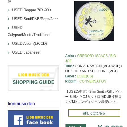
降
USED Reggae 70's-90's
USED Soul/R&B/Pops/Jazz
USED
Calypso/Mento/Traditional
USED Album(LP/CD)
USED Japanese
Artist :
GREGORY ISAACS
/
BIG
JOE
Title :
CONVERSATION (VG+/WOL) /
LICK HER AND SHE GONE (VG+)
Label :
LOVE(US)
Riddim :
CONVERSATION
【USED/中古】Slim Smith名曲カヴァ
ー!B:同オケDJカット両面DUB接続ロ
ングMixコンディション表記につ ...
lionmusicden
詳しくはこちら