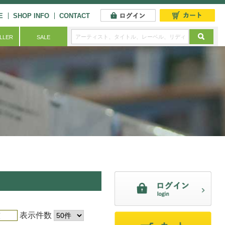
E
SHOP INFO
CONTACT
ELLER
SALE
表示件数
順