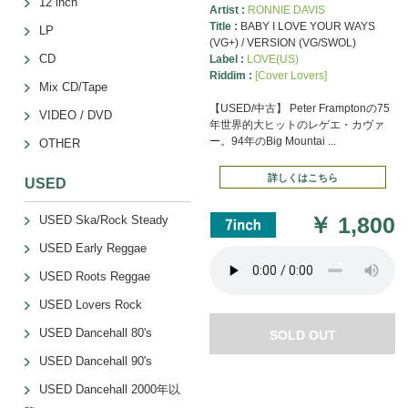
12 inch
Artist :
RONNIE DAVIS
Title :
BABY I LOVE YOUR WAYS
LP
(VG+) / VERSION (VG/SWOL)
CD
Label :
LOVE(US)
Riddim :
[Cover Lovers]
Mix CD/Tape
【USED/中古】 Peter Framptonの75
VIDEO / DVD
年世界的大ヒットのレゲエ・カヴァ
ー。94年のBig Mountai ...
OTHER
詳しくはこちら
USED
￥
1,800
USED Ska/Rock Steady
USED Early Reggae
USED Roots Reggae
USED Lovers Rock
USED Dancehall 80's
SOLD OUT
USED Dancehall 90's
USED Dancehall 2000年以