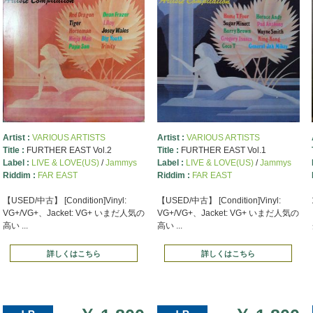
Artist :
VARIOUS ARTISTS
Artist :
VARIOUS ARTISTS
Title :
FURTHER EAST Vol.2
Title :
FURTHER EAST Vol.1
Label :
LIVE & LOVE(US)
/
Jammys
Label :
LIVE & LOVE(US)
/
Jammys
Riddim :
FAR EAST
Riddim :
FAR EAST
【USED/中古】 [Condition]Vinyl:
【USED/中古】 [Condition]Vinyl:
VG+/VG+、Jacket: VG+ いまだ人気の
VG+/VG+、Jacket: VG+ いまだ人気の
高い ...
高い ...
詳しくはこちら
詳しくはこちら