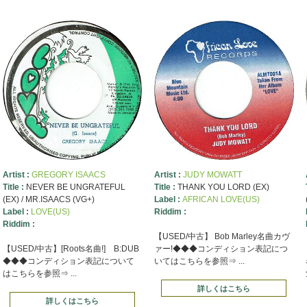
Artist :
GREGORY ISAACS
Artist :
JUDY MOWATT
Title :
NEVER BE UNGRATEFUL
Title :
THANK YOU LORD (EX)
(EX) / MR.ISAACS (VG+)
Label :
AFRICAN LOVE(US)
Label :
LOVE(US)
Riddim :
Riddim :
【USED/中古】 Bob Marley名曲カヴ
【USED/中古】[Roots名曲!] B:DUB
ァー!◆◆◆コンディション表記につ
◆◆◆コンディション表記について
いてはこちらを参照⇒ ...
はこちらを参照⇒ ...
詳しくはこちら
詳しくはこちら