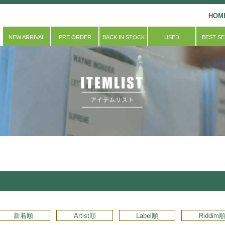
HOM
NEW ARRIVAL
PRE ORDER
BACK IN STOCK
USED
BEST S
新着順
Artist順
Label順
Riddim