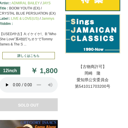
Artist :
ADMIRAL BAILEY
/
JAYS
Title :
BOOM YOUTH (EX) /
CRYSTAL BLUE PERSUATION (EX)
Label :
LIVE & LOVE(US)
/
Jammys
Riddim :
【USED/中古】A:イケイケ!、B:”Who
She Love”系4拍打ちオケでTommy
James & The S ...
詳しくはこちら
【古物商許可】
￥
1,800
岡崎 隆
愛知県公安委員会
第541011703200号
SOLD OUT