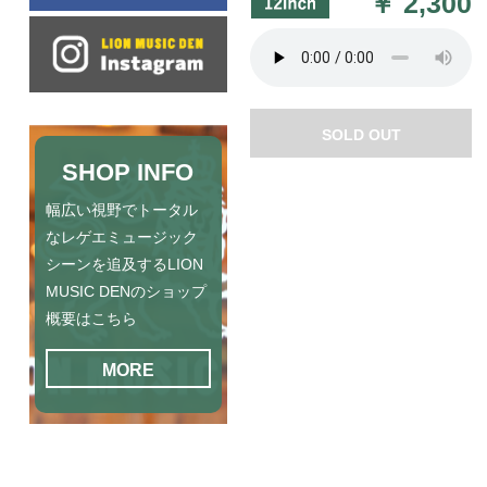
￥
2,300
SOLD OUT
SHOP INFO
幅広い視野でトータル
なレゲエミュージック
シーンを追及するLION
MUSIC DENのショップ
概要はこちら
MORE