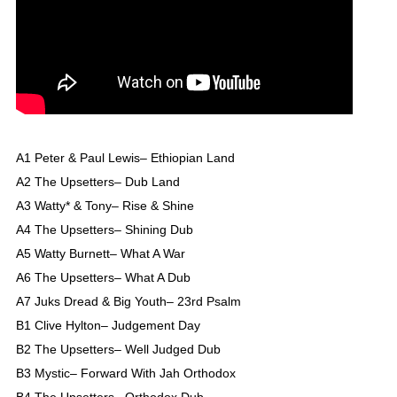
A1 Peter & Paul Lewis– Ethiopian Land
A2 The Upsetters– Dub Land
A3 Watty* & Tony– Rise & Shine
A4 The Upsetters– Shining Dub
A5 Watty Burnett– What A War
A6 The Upsetters– What A Dub
A7 Juks Dread & Big Youth– 23rd Psalm
B1 Clive Hylton– Judgement Day
B2 The Upsetters– Well Judged Dub
B3 Mystic– Forward With Jah Orthodox
B4 The Upsetters– Orthodox Dub