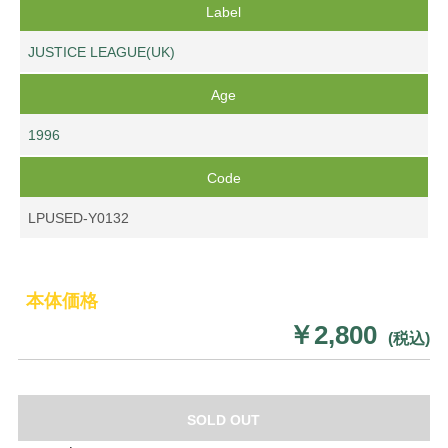
Label
JUSTICE LEAGUE(UK)
Age
1996
Code
LPUSED-Y0132
本体価格
￥2,800
(税込)
SOLD OUT