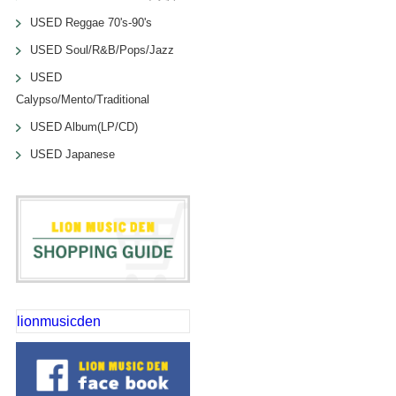
USED Reggae 70's-90's
USED Soul/R&B/Pops/Jazz
USED
Calypso/Mento/Traditional
USED Album(LP/CD)
USED Japanese
lionmusicden