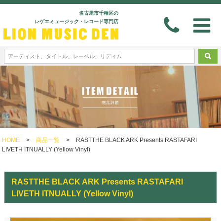
名古屋市千種区の
レゲエミュージック・レコード専門店
HOME
>
商品一覧
>
RASTTHE BLACK ARK Presents RASTAFARI
LIVETH ITNUALLY (Yellow Vinyl)
RASTTHE BLACK ARK Presents RASTAFARI
LIVETH ITNUALLY (Yellow Vinyl)