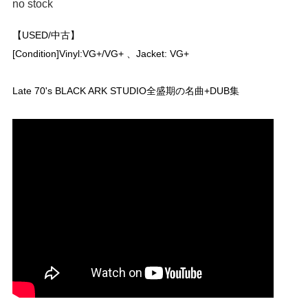
no stock
【USED/中古】
[Condition]Vinyl:VG+/VG+ 、Jacket: VG+
Late 70's BLACK ARK STUDIO全盛期の名曲+DUB集