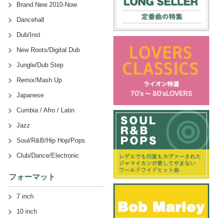
Brand New 2010-Now
Dancehall
Dub/Inst
New Roots/Digital Dub
Jungle/Dub Step
Remix/Mash Up
Japanese
Cumbia / Afro / Latin
Jazz
Soul/R&B/Hip Hop/Pops
Club/Dance/Electronic
フォーマット
7 inch
10 inch