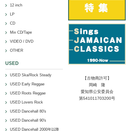
12 inch
LP
CD
Mix CD/Tape
VIDEO / DVD
OTHER
USED
USED Ska/Rock Steady
【古物商許可】
USED Early Reggae
岡崎 隆
愛知県公安委員会
USED Roots Reggae
第541011703200号
USED Lovers Rock
USED Dancehall 80's
USED Dancehall 90's
USED Dancehall 2000年以降