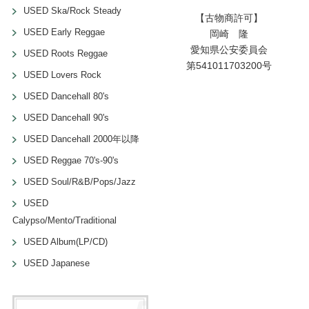
USED Ska/Rock Steady
【古物商許可】
USED Early Reggae
岡崎 隆
愛知県公安委員会
USED Roots Reggae
第541011703200号
USED Lovers Rock
USED Dancehall 80's
USED Dancehall 90's
USED Dancehall 2000年以降
USED Reggae 70's-90's
USED Soul/R&B/Pops/Jazz
USED
Calypso/Mento/Traditional
USED Album(LP/CD)
USED Japanese