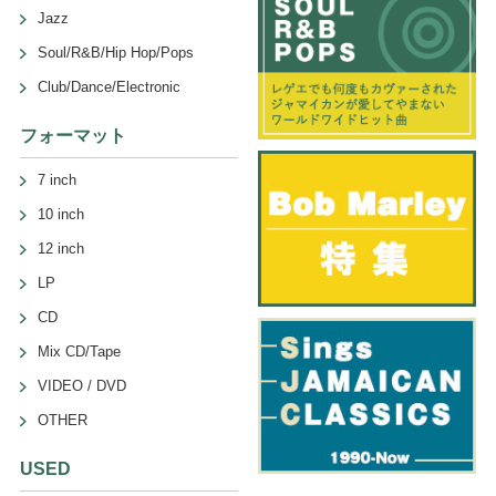
Jazz
Soul/R&B/Hip Hop/Pops
Club/Dance/Electronic
フォーマット
7 inch
10 inch
12 inch
LP
CD
Mix CD/Tape
VIDEO / DVD
OTHER
USED