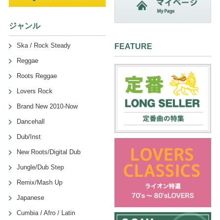
ジャンル
Ska / Rock Steady
FEATURE
Reggae
Roots Reggae
Lovers Rock
Brand New 2010-Now
Dancehall
Dub/Inst
New Roots/Digital Dub
Jungle/Dub Step
Remix/Mash Up
Japanese
Cumbia / Afro / Latin