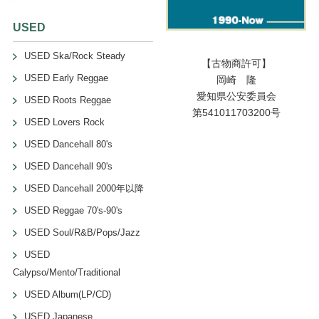
USED
USED Ska/Rock Steady
【古物商許可】
USED Early Reggae
岡崎 隆
愛知県公安委員会
USED Roots Reggae
第541011703200号
USED Lovers Rock
USED Dancehall 80's
USED Dancehall 90's
USED Dancehall 2000年以降
USED Reggae 70's-90's
USED Soul/R&B/Pops/Jazz
USED
Calypso/Mento/Traditional
USED Album(LP/CD)
USED Japanese