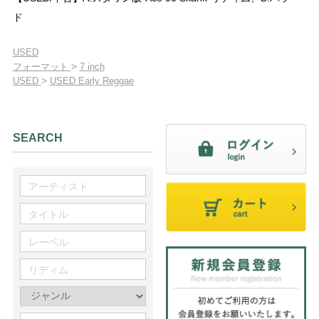
ド
USED
>
フォーマット
7 inch
>
USED
USED Early Reggae
SEARCH