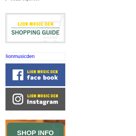
lionmusicden
SHOP INFO