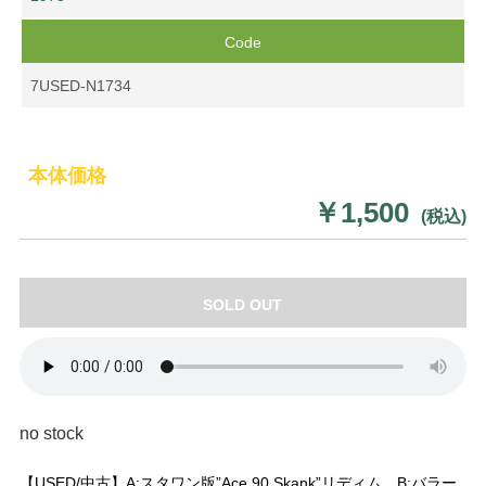
Code
7USED-N1734
本体価格
￥1,500
(税込)
SOLD OUT
no stock
【USED/中古】A:スタワン版”Ace 90 Skank”リディム、B:バラー