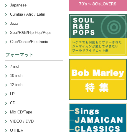
Japanese
Cumbia / Afro / Latin
Jazz
Soul/R&B/Hip Hop/Pops
Club/Dance/Electronic
フォーマット
7 inch
10 inch
12 inch
LP
CD
Mix CD/Tape
VIDEO / DVD
OTHER