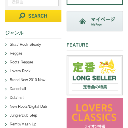
ジャンル
Ska / Rock Steady
FEATURE
Reggae
Roots Reggae
Lovers Rock
Brand New 2010-Now
Dancehall
Dub/Inst
New Roots/Digital Dub
Jungle/Dub Step
Remix/Mash Up