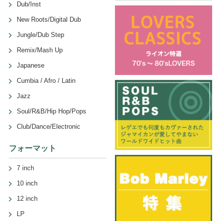
Dub/Inst
New Roots/Digital Dub
Jungle/Dub Step
Remix/Mash Up
Japanese
Cumbia / Afro / Latin
Jazz
Soul/R&B/Hip Hop/Pops
Club/Dance/Electronic
フォーマット
7 inch
10 inch
12 inch
LP