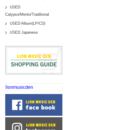
USED
Calypso/Mento/Traditional
USED Album(LP/CD)
USED Japanese
lionmusicden