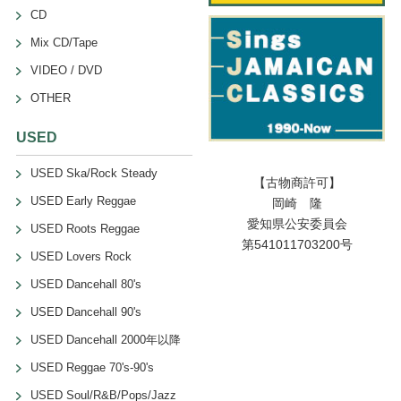
CD
Mix CD/Tape
VIDEO / DVD
OTHER
USED
USED Ska/Rock Steady
【古物商許可】
USED Early Reggae
岡崎 隆
愛知県公安委員会
USED Roots Reggae
第541011703200号
USED Lovers Rock
USED Dancehall 80's
USED Dancehall 90's
USED Dancehall 2000年以降
USED Reggae 70's-90's
USED Soul/R&B/Pops/Jazz