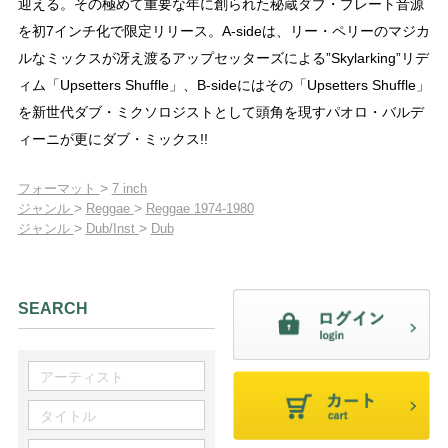
迎える。その極めて重要な年に創られた秘蔵ダブ・プレート音源
を初7インチ化で限定リリース。A-sideは、リー・ペリーのマジカ
ルなミックスが冴え渡るアップセッターズによる”Skylarking”リデ
ィム「Upsetters Shuffle」、B-sideにはその「Upsetters Shuffle」
を新世代ダブ・ミクソロジストとして頭角を現すパオロ・バルデ
ィーニが更にダブ・ミックス!!
>
フォーマット
7 inch
>
>
ジャンル
Reggae
Reggae 1974-1980
>
>
ジャンル
Dub/Inst
Dub
SEARCH