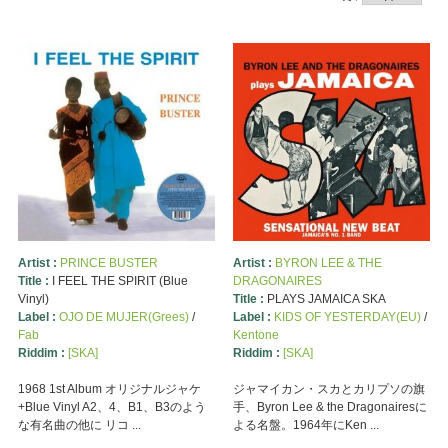
Artist :
PRINCE BUSTER
Artist :
BYRON LEE & THE
Title :
I FEEL THE SPIRIT (Blue
DRAGONAIRES
Vinyl)
Title :
PLAYS JAMAICA SKA
Label :
OJO DE MUJER(Grees)
/
Label :
KIDS OF YESTERDAY(EU)
/
Fab
Kentone
Riddim :
[SKA]
Riddim :
[SKA]
1968 1st Album オリジナルジャケ
ジャマイカン・スカとカリプソの旗
+Blue Vinyl A2、4、B1、B3のよう
手、Byron Lee & the Dragonairesに
な有名曲の他に リコ ...
よる名盤。1964年にKen ...