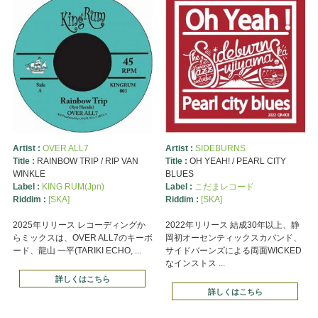
Artist :
OVER ALL7
Artist :
SIDEBURNS
Title :
RAINBOW TRIP / RIP VAN
Title :
OH YEAH! / PEARL CITY
WINKLE
BLUES
Label :
KING RUM(Jpn)
Label :
こだまレコード
Riddim :
[SKA]
Riddim :
[SKA]
2025年リリース レコーディングか
2022年リリース 結成30年以上、静
らミックスは、OVER ALL7のキーボ
岡初オーセンティックスカバンド、
ード、龍山 一平(TARIKI ECHO, ...
サイドバーンズによる両面WICKED
なインストス ...
詳しくはこちら
詳しくはこちら