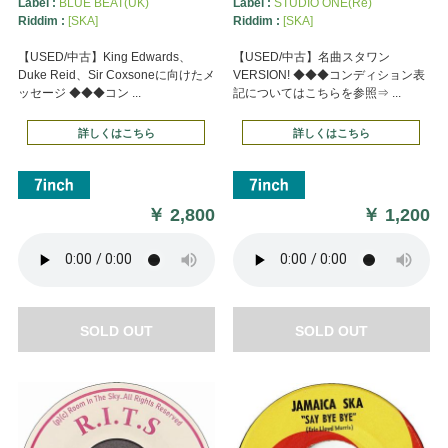
Label :
BLUE BEAT(UK)
Label :
STUDIO ONE(Re)
Riddim :
[SKA]
Riddim :
[SKA]
【USED/中古】King Edwards、
【USED/中古】名曲スタワン
Duke Reid、Sir Coxsoneに向けたメ
VERSION! ◆◆◆コンディション表
ッセージ ◆◆◆コン ...
記についてはこちらを参照⇒ ...
詳しくはこちら
詳しくはこちら
￥
2,800
￥
1,200
SOLD OUT
SOLD OUT