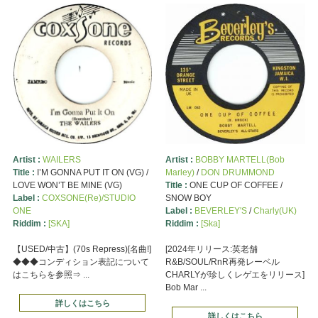
Artist :
WAILERS
Artist :
BOBBY MARTELL(Bob
Title :
I’M GONNA PUT IT ON (VG) /
Marley)
/
DON DRUMMOND
LOVE WON’T BE MINE (VG)
Title :
ONE CUP OF COFFEE /
Label :
COXSONE(Re)/STUDIO
SNOW BOY
ONE
Label :
BEVERLEY'S
/
Charly(UK)
Riddim :
[SKA]
Riddim :
[Ska]
【USED/中古】(70s Repress)[名曲!]
[2024年リリース:英老舗
◆◆◆コンディション表記について
R&B/SOUL/RnR再発レーベル
はこちらを参照⇒ ...
CHARLYが珍しくレゲエをリリース]
Bob Mar ...
詳しくはこちら
詳しくはこちら