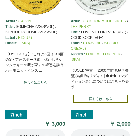
Artist :
CALVIN
Artist :
CARLTON & THE SHOES
/
Title :
SOMEONE (VG/SWOL) /
LEE PERRY
KENTUCKY HOME (VG/SWOL)
Title :
LOVE ME FOREVER (VG+) /
Label :
RIO(UK)
COOK BOOK (VG+)
Riddim :
[SKA]
Label :
COXSONE
/
STUDIO
ONE(Re)
【USED/中古】?これはA面よりB面
Riddim :
LOVE ME FOREVER
/
のS・フォスター名曲「懐かしきケ
[SKA]
ンタッキーの我が家」の郷愁を誘う
ハーモニカ・インス ...
【USED/中古】(2000年前後JA再発
盤)[名曲!/名リディム] ◆◆◆コンデ
ィション表記についてはこちらを参
詳しくはこちら
照 ...
詳しくはこちら
￥
3,000
￥
2,000