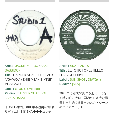
Artist :
JACKIE MITTOO
/
BASIL
Artist :
SKA FLAMES
GABBIDON
Title :
LET'S HOT ONE / HELLO
Title :
DARKER SHADE OF BLACK
LONG GOODBYE
(VG+/WOL) / ENIE-MEANIE-MINEY-
Label :
SUN SHOT
/
DIW(Jpn)
MO(VG/WOL)
Riddim :
[SKA]
Label :
STUDIO ONE(Re)
Riddim :
DARKER SHADE OF
2025年に結成40周年を迎え、今な
BLACK
/
[SKA]
お精力的に活動、国内外に多大な影
響を与え続ける日本のスカ・シーン
【USED/中古】(80's再発盤)[名曲!/名
のパイオニア、THE ...
リディム]、B面:SKA ◆◆◆コンディ