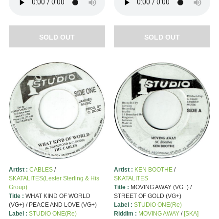
SOLD OUT
SOLD OUT
Artist :
CABLES
/
Artist :
KEN BOOTHE
/
SKATALITES(Lester Sterling & His
SKATALITES
Group)
Title :
MOVING AWAY (VG+) /
Title :
WHAT KIND OF WORLD
STREET OF GOLD (VG+)
(VG+) / PEACE AND LOVE (VG+)
Label :
STUDIO ONE(Re)
Label :
STUDIO ONE(Re)
Riddim :
MOVING AWAY
/
[SKA]