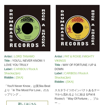
Artist :
LORD TANAMO
Artist :
PAT & ROXIE
/
MIGHTY
Title :
YOU'LL NEVER KNOW / I
VIKINGS
LOVE YOU TRULY
Title :
WAY OF FORTUNE / UP &
Label :
CARIBOU
/
Rock A
DOWN
Shacka(Jpn)
Label :
CARIBOU
/
Rock A
Riddim :
[SKA]
Shacka(Jpn)
Riddim :
[SKA]
「You'll Never Know」は英Ska Beat
より「In The Mood For Love」のカ
スカタライツのインパクトあるテー
ップリング ...
マから流れるように始まるPat &
Roxieの「Way Of Fortune」。ブル
ー ...
詳しくはこちら