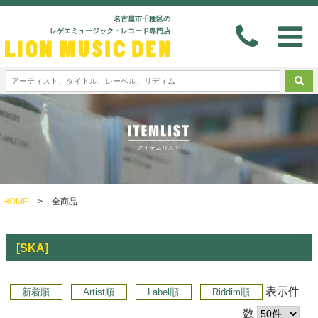
名古屋市千種区の
レゲエミュージック・レコード専門店
HOME
>
全商品
[SKA]
表示件
新着順
Artist順
Label順
Riddim順
数