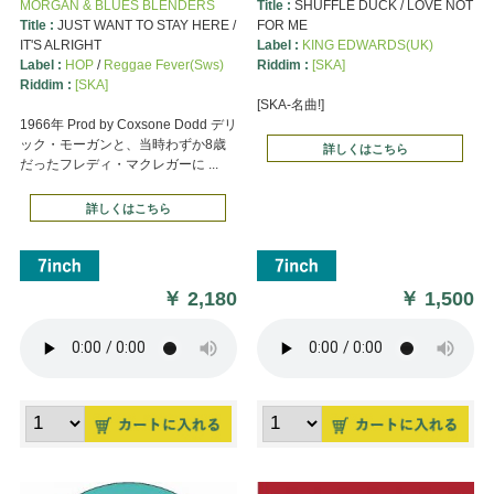
MORGAN & BLUES BLENDERS
Title :
SHUFFLE DUCK / LOVE NOT
Title :
JUST WANT TO STAY HERE /
FOR ME
IT'S ALRIGHT
Label :
KING EDWARDS(UK)
Label :
HOP
/
Reggae Fever(Sws)
Riddim :
[SKA]
Riddim :
[SKA]
[SKA-名曲!]
1966年 Prod by Coxsone Dodd デリ
ック・モーガンと、当時わずか8歳
詳しくはこちら
だったフレディ・マクレガーに ...
詳しくはこちら
￥
2,180
￥
1,500