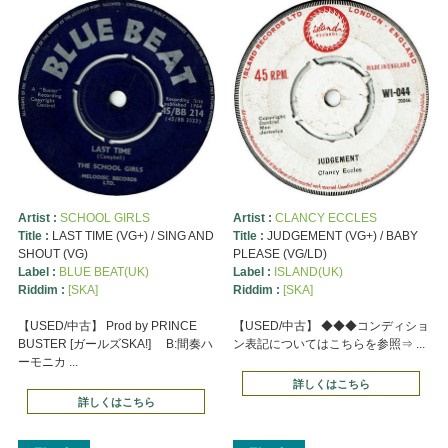
Artist :
SCHOOL GIRLS
Artist :
CLANCY ECCLES
Title :
LAST TIME (VG+) / SING AND
Title :
JUDGEMENT (VG+) / BABY
SHOUT (VG)
PLEASE (VG/LD)
Label :
BLUE BEAT(UK)
Label :
ISLAND(UK)
Riddim :
[SKA]
Riddim :
[SKA]
【USED/中古】 Prod by PRINCE
【USED/中古】 ◆◆◆コンディショ
BUSTER [ガールズSKA!] B:間奏ハ
ン表記についてはこちらを参照⇒ ...
ーモニカ ...
詳しくはこちら
詳しくはこちら