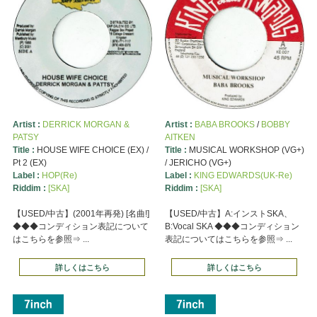
Artist :
DERRICK MORGAN &
Artist :
BABA BROOKS
/
BOBBY
PATSY
AITKEN
Title :
HOUSE WIFE CHOICE (EX) /
Title :
MUSICAL WORKSHOP (VG+)
Pt 2 (EX)
/ JERICHO (VG+)
Label :
HOP(Re)
Label :
KING EDWARDS(UK-Re)
Riddim :
[SKA]
Riddim :
[SKA]
【USED/中古】(2001年再発) [名曲!]
【USED/中古】A:インストSKA、
◆◆◆コンディション表記について
B:Vocal SKA ◆◆◆コンディション
はこちらを参照⇒ ...
表記についてはこちらを参照⇒ ...
詳しくはこちら
詳しくはこちら