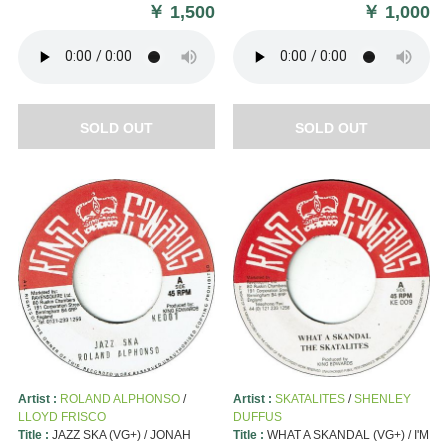
￥
1,500
￥
1,000
SOLD OUT
SOLD OUT
Artist :
ROLAND ALPHONSO
/
Artist :
SKATALITES
/
SHENLEY
LLOYD FRISCO
DUFFUS
Title :
JAZZ SKA (VG+) / JONAH
Title :
WHAT A SKANDAL (VG+) / I'M