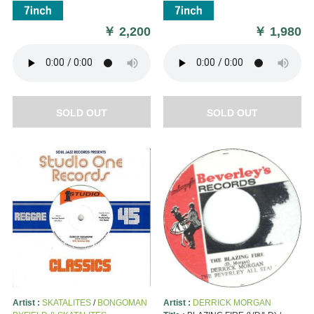
￥
2,200
￥
1,980
SOLD OUT
SOLD OUT
Artist :
SKATALITES
/
BONGOMAN
Artist :
DERRICK MORGAN