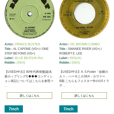
Artist :
PRINCE BUSTER
Artist :
VIC BROWN COMBO
Title :
AL CAPONE (VG+) / ONE
Title :
SWANEE RIVER (VG+) /
STEP BEYOND (VG+)
ROBERT E. LEE
Label :
BLUE BEAT(UK-Re)
Label :
RIO(UK)
Riddim :
[SKA]
Riddim :
[SKA]
【USED/中古】80年代再発盤[超名
【USED/中古】A: S.Foster「故郷の
曲カップリング!] ◆◆◆コンディシ
人々」ハーモニカSKA・カヴァー、
ョン表記についてはこちらを参照⇒
B面:こちらもフォスター作のUSトラ
...
デ ...
詳しくはこちら
詳しくはこちら