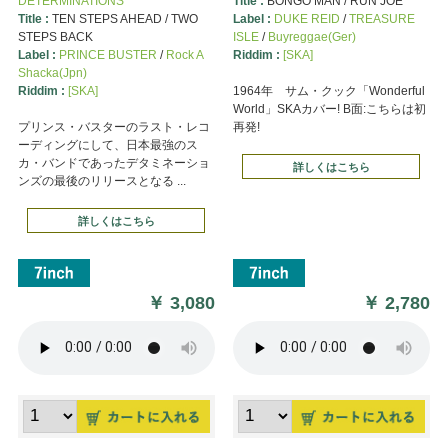
DETERMINATIONS
Title :
BONGO MAN / RUN JOE
Title :
TEN STEPS AHEAD / TWO
Label :
DUKE REID
/
TREASURE
STEPS BACK
ISLE
/
Buyreggae(Ger)
Label :
PRINCE BUSTER
/
Rock A
Riddim :
[SKA]
Shacka(Jpn)
Riddim :
[SKA]
1964年 サム・クック「Wonderful
World」SKAカバー! B面:こちらは初
プリンス・バスターのラスト・レコ
再発!
ーディングにして、日本最強のス
カ・バンドであったデタミネーショ
詳しくはこちら
ンズの最後のリリースとなる ...
詳しくはこちら
￥
3,080
￥
2,780