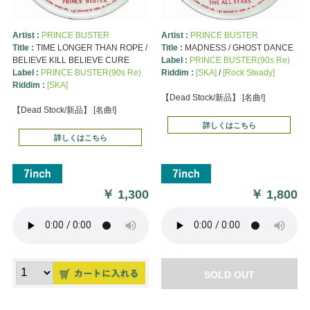
Artist :
PRINCE BUSTER
Artist :
PRINCE BUSTER
Title :
TIME LONGER THAN ROPE /
Title :
MADNESS / GHOST DANCE
BELIEVE KILL BELIEVE CURE
Label :
PRINCE BUSTER(90s Re)
Label :
PRINCE BUSTER(90s Re)
Riddim :
[SKA]
/
[Rock Steady]
Riddim :
[SKA]
【Dead Stock/新品】 [名曲!]
【Dead Stock/新品】 [名曲!]
詳しくはこちら
詳しくはこちら
￥
1,300
￥
1,800
SOLD OUT