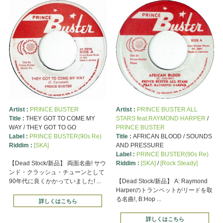
Artist :
PRINCE BUSTER
Artist :
PRINCE BUSTER ALL
Title :
THEY GOT TO COME MY
STARS feat.RAYMOND HARPER
/
WAY / THEY GOT TO GO
PRINCE BUSTER
Label :
PRINCE BUSTER(90s Re)
Title :
AFRICAN BLOOD / SOUNDS
Riddim :
[SKA]
AND PRESSURE
Label :
PRINCE BUSTER(90s Re)
【Dead Stock/新品】 両面名曲! サウ
Riddim :
[SKA]
/
[Rock Steady]
ンド・クラッシュ・チューンとして
90年代に良くかかっていました! ...
【Dead Stock/新品】 A: Raymond
Harperのトランペットがリードを取
る名曲!, B:Hop ...
詳しくはこちら
詳しくはこちら