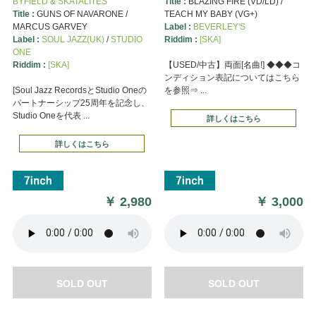
BYFIELD & SKATALITES
Title :
BLAZING FIRE (VD/LD) /
Title :
GUNS OF NAVARONE /
TEACH MY BABY (VG+)
MARCUS GARVEY
Label :
BEVERLEY'S
Label :
SOUL JAZZ(UK)
/
STUDIO
Riddim :
[SKA]
ONE
Riddim :
[SKA]
【USED/中古】両面[名曲!] ◆◆◆コ
ンディション表記についてはこちら
[Soul Jazz RecordsとStudio Oneの
を参照⇒ ...
パートナーシップ25周年を記念し、
Studio Oneを代表 ...
詳しくはこちら
詳しくはこちら
￥
2,980
￥
3,000
SOLD OUT
SOLD OUT