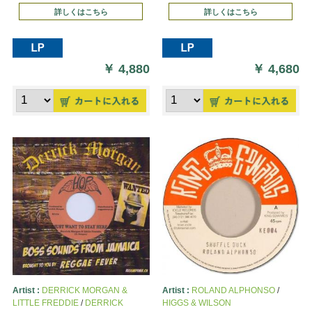
詳しくはこちら
詳しくはこちら
￥
4,880
￥
4,680
Artist :
DERRICK MORGAN &
Artist :
ROLAND ALPHONSO
/
LITTLE FREDDIE
/
DERRICK
HIGGS & WILSON