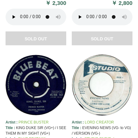
￥
2,300
￥
2,800
SOLD OUT
SOLD OUT
Artist :
PRINCE BUSTER
Artist :
LORD CREATOR
Title :
KING DUKE SIR (VG+) / I SEE
Title :
EVENING NEWS (VG- to VG)
THEM IN MY SIGHT (VG+)
/ VERSION (VG-)