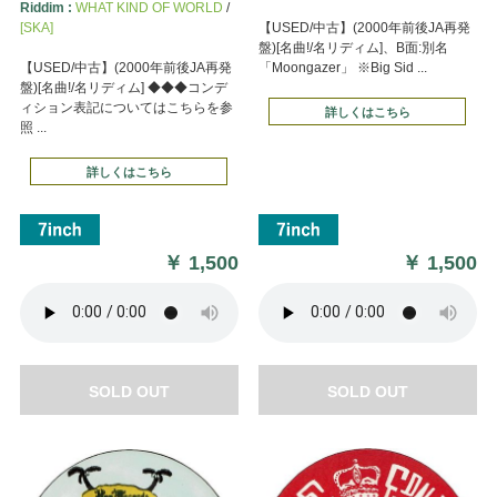
Riddim :
WHAT KIND OF WORLD
/
[SKA]
【USED/中古】(2000年前後JA再発
盤)[名曲!/名リディム]、B面:別名
【USED/中古】(2000年前後JA再発
「Moongazer」 ※Big Sid ...
盤)[名曲!/名リディム] ◆◆◆コンデ
ィション表記についてはこちらを参
詳しくはこちら
照 ...
詳しくはこちら
￥
1,500
￥
1,500
SOLD OUT
SOLD OUT