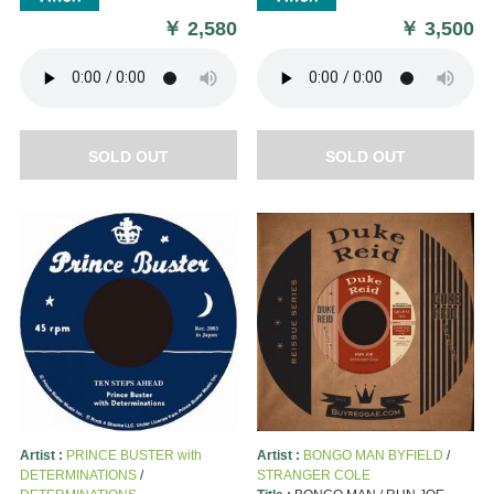
￥
2,580
￥
3,500
SOLD OUT
SOLD OUT
Artist :
PRINCE BUSTER with
Artist :
BONGO MAN BYFIELD
/
DETERMINATIONS
/
STRANGER COLE