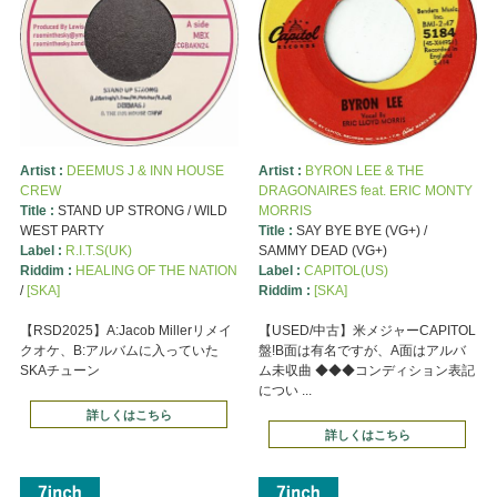
Artist :
DEEMUS J & INN HOUSE
Artist :
BYRON LEE & THE
CREW
DRAGONAIRES feat. ERIC MONTY
Title :
STAND UP STRONG / WILD
MORRIS
WEST PARTY
Title :
SAY BYE BYE (VG+) /
Label :
R.I.T.S(UK)
SAMMY DEAD (VG+)
Riddim :
HEALING OF THE NATION
Label :
CAPITOL(US)
/
[SKA]
Riddim :
[SKA]
【RSD2025】A:Jacob Millerリメイ
【USED/中古】米メジャーCAPITOL
クオケ、B:アルバムに入っていた
盤!B面は有名ですが、A面はアルバ
SKAチューン
ム未収曲 ◆◆◆コンディション表記
につい ...
詳しくはこちら
詳しくはこちら