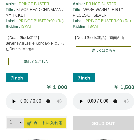
Artist :
PRINCE BUSTER
Artist :
PRINCE BUSTER
Title :
BLACK HEAD CHINAMAN /
Title :
WASH WASH / THIRTY
MY TICKET
PIECES OF SILVER
Label :
PRINCE BUSTER(90s Re)
Label :
PRINCE BUSTER(90s Re)
Riddim :
[SKA]
Riddim :
[SKA]
【Dead Stock/新品】
【Dead Stock/新品】 両面名曲!
Beverley's(Leslie Kong)の下に走っ
たDerrick Morgan ...
詳しくはこちら
詳しくはこちら
￥
1,000
￥
1,500
SOLD OUT