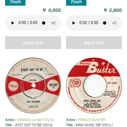
￥
4,000
￥
2,800
SOLD OUT
SOLD OUT
Artist :
VIKINGS (as MAYTALS)
Artist :
PRINCE BUSTER
Title :
JUST GOT TO BE (VG to
Title :
KING DUKE SIR (VG+) /