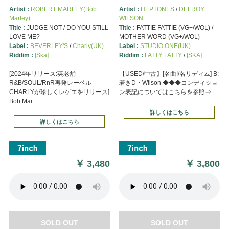
Artist :
ROBERT MARLEY(Bob
Artist :
HEPTONES
/
DELROY
Marley)
WILSON
Title :
JUDGE NOT / DO YOU STILL
Title :
FATTIE FATTIE (VG+/WOL) /
LOVE ME?
MOTHER WORD (VG+/WOL)
Label :
BEVERLEY'S
/
Charly(UK)
Label :
STUDIO ONE(UK)
Riddim :
[Ska]
Riddim :
FATTY FATTY
/
[SKA]
[2024年リリース:英老舗
【USED/中古】[名曲!/名リディム] B:
R&B/SOUL/RnR再発レーベル
若きD・Wilson ◆◆◆コンディショ
CHARLYが珍しくレゲエをリリース]
ン表記についてはこちらを参照⇒ ...
Bob Mar ...
詳しくはこちら
詳しくはこちら
￥
3,480
￥
3,800
SOLD OUT
SOLD OUT