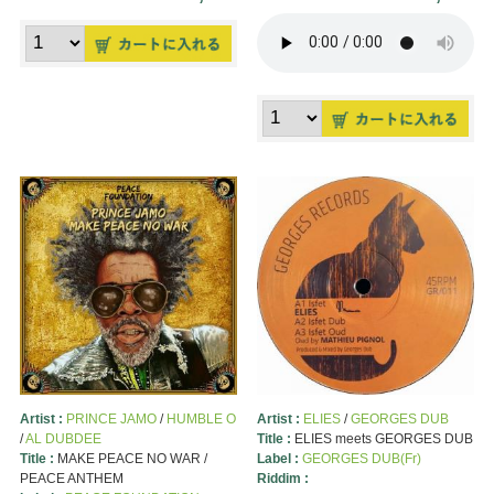
Artist :
PRINCE JAMO
/
HUMBLE O
Artist :
ELIES
/
GEORGES DUB
/
AL DUBDEE
Title :
ELIES meets GEORGES DUB
Title :
MAKE PEACE NO WAR /
Label :
GEORGES DUB(Fr)
PEACE ANTHEM
Riddim :