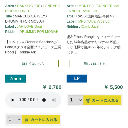
Artist :
RANKING JOE
/
LONE ARK
Artist :
MONTY ALEXANDER feat.
RIDDIM FORCE
ERNEST RANGLIN
Title :
MARCUS GARVEY /
Title :
RASS!(国内限定/帯付き)
DRUMMIN FOR MOSIAH
Label :
MPS
/
Ultra Vybe(Jpn)
Label :
JAH LOVE(Spa)
Riddim :
[Carib Jazz]
Riddim :
DRUMMIN FOR MOSIAH
盟友Ernest Ranglinをフィーチャー
【スペインのRoberto SanchezとA-
した74年名盤がオリジナルUS盤ジ
Loneスタジオ全面プロデュース正調
ャケ仕様で復刻!(79年のテイチク盤
Roots】 Robbie Ark ...
はド ...
詳しくはこちら
詳しくはこちら
￥
2,780
￥
5,500