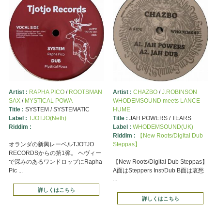
Artist :
RAPHA PICO
/
ROOTSMAN
Artist :
CHAZBO
/
J.ROBINSON
SAX
/
MYSTICAL POWA
WHODEMSOUND meets LANCE
Title :
SYSTEM / SYSTEMATIC
HUME
Label :
TJOTJO(Neth)
Title :
JAH POWERS / TEARS
Riddim :
Label :
WHODEMSOUND(UK)
Riddim :
【New Roots/Digital Dub
オランダの新興レーベルTJOTJO
Steppas】
RECORDSからの第1弾。 ヘヴィー
で深みのあるワンドロップにRapha
【New Roots/Digital Dub Steppas】
Pic ...
A面はSteppers Inst/Dub B面は哀愁
...
詳しくはこちら
詳しくはこちら