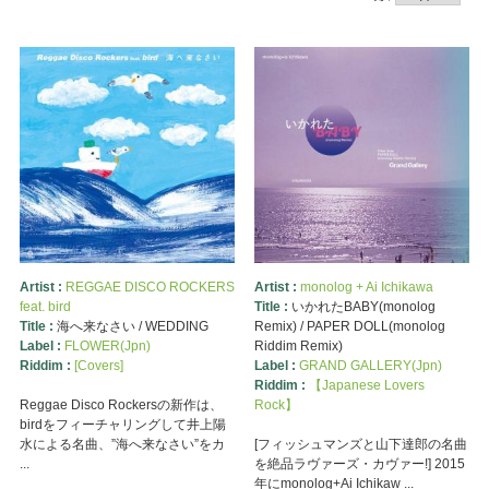
Artist :
REGGAE DISCO ROCKERS
Artist :
monolog + Ai Ichikawa
feat. bird
Title :
いかれたBABY(monolog
Title :
海へ来なさい / WEDDING
Remix) / PAPER DOLL(monolog
Label :
FLOWER(Jpn)
Riddim Remix)
Riddim :
[Covers]
Label :
GRAND GALLERY(Jpn)
Riddim :
【Japanese Lovers
Reggae Disco Rockersの新作は、
Rock】
birdをフィーチャリングして井上陽
水による名曲、”海へ来なさい”をカ
[フィッシュマンズと山下達郎の名曲
...
を絶品ラヴァーズ・カヴァー!] 2015
年にmonolog+Ai Ichikaw ...