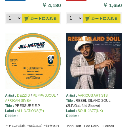
￥
4,180
￥
1,650
Artist :
DEZZI D
/
PUPPA DJOUL
/
Artist :
VARIOUS ARTISTS
AFRIKAN SIMBA
Title :
REBEL ISLAND SOUL
Title :
PRESSURE E.P.
(2LP/Gatefold Sleeve)
Label :
ALL NATIONS(Fr)
Label :
SOUL JAZZ(UK)
Riddim :
Riddim :
これらの楽曲は何年も前に録音され
John Holt、Lee Perry、Cornell