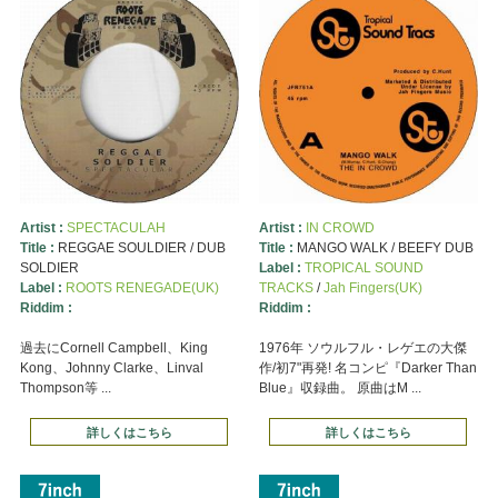
Artist :
SPECTACULAH
Artist :
IN CROWD
Title :
REGGAE SOULDIER / DUB
Title :
MANGO WALK / BEEFY DUB
SOLDIER
Label :
TROPICAL SOUND
Label :
ROOTS RENEGADE(UK)
TRACKS
/
Jah Fingers(UK)
Riddim :
Riddim :
過去にCornell Campbell、King
1976年 ソウルフル・レゲエの大傑
Kong、Johnny Clarke、Linval
作/初7"再発! 名コンピ『Darker Than
Thompson等 ...
Blue』収録曲。 原曲はM ...
詳しくはこちら
詳しくはこちら