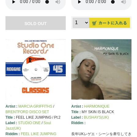
SOLD OUT
Artist :
MARCIA GRIFFITHS
/
Artist :
HARMONIQUE
BRENTFORD DISCO SET
Title :
MY SKIN IS BLACK
Title :
FEEL LIKE JUMPING / Pt.2
Label :
BUSHAYS(UK)
Label :
STUDIO ONE
/
Soul
Riddim :
Jazz(UK)
Riddim :
FEEL LIKE JUMPING
長年UKレゲエ・シーンを牽引してき