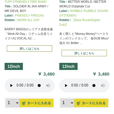
TUFF
/
FRIENDLY FIRE BAND
Title :
BETTER WORLD / BETTER
Title :
SOLDIER IN JAH ARMY /
WORLD Dubplate Cut
MR.DEVIL BOY
Label :
HUMBLE RUMBLE SOUND
Label :
FRIENDLY FIRE(UK)
SYSTEM(Fr)
Riddim :
WORK ALL DAY
Riddim :
【New Roots/Digital
Dub】
BARRY BIGGSのシリアス哀愁名曲
「Work All Day」リディム生音リメ
良く聞くと"Money Money"ベースラ
イク! A1:VOCAL A2: ...
インのワンドロップ。 各DUB Mixが
強力 A1 Better ...
詳しくはこちら
詳しくはこちら
￥
3,480
￥
3,480