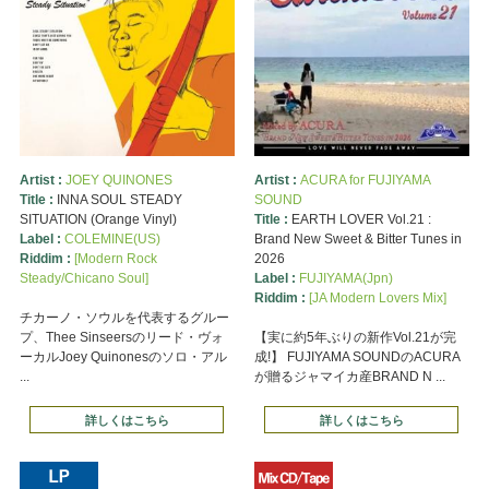
Artist :
JOEY QUINONES
Artist :
ACURA for FUJIYAMA
Title :
INNA SOUL STEADY
SOUND
SITUATION (Orange Vinyl)
Title :
EARTH LOVER Vol.21 :
Label :
COLEMINE(US)
Brand New Sweet & Bitter Tunes in
Riddim :
[Modern Rock
2026
Steady/Chicano Soul]
Label :
FUJIYAMA(Jpn)
Riddim :
[JA Modern Lovers Mix]
チカーノ・ソウルを代表するグルー
プ、Thee Sinseersのリード・ヴォ
【実に約5年ぶりの新作Vol.21が完
ーカルJoey Quinonesのソロ・アル
成!】 FUJIYAMA SOUNDのACURA
...
が贈るジャマイカ産BRAND N ...
詳しくはこちら
詳しくはこちら