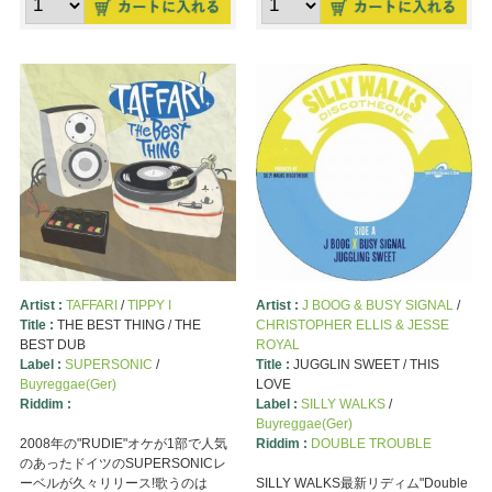
Artist :
TAFFARI
/
TIPPY I
Artist :
J BOOG & BUSY SIGNAL
/
Title :
THE BEST THING / THE
CHRISTOPHER ELLIS & JESSE
BEST DUB
ROYAL
Label :
SUPERSONIC
/
Title :
JUGGLIN SWEET / THIS
Buyreggae(Ger)
LOVE
Riddim :
Label :
SILLY WALKS
/
Buyreggae(Ger)
2008年の"RUDIE"オケが1部で人気
Riddim :
DOUBLE TROUBLE
のあったドイツのSUPERSONICレ
ーベルが久々リリース!歌うのは
SILLY WALKS最新リディム"Double