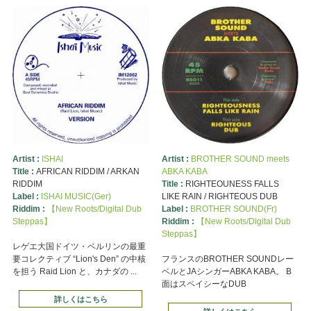
Artist :
ISHAI
Artist :
BROTHER SOUND meets
Title :
AFRICAN RIDDIM / ARKAN
ABKA KABA
RIDDIM
Title :
RIGHTEOUNESS FALLS
Label :
ISHAI MUSIC(Ger)
LIKE RAIN / RIGHTEOUS DUB
Riddim :
【New Roots/Digital Dub
Label :
BROTHER SOUND(Fr)
Steppas】
Riddim :
【New Roots/Digital Dub
Steppas】
レゲエ大国ドイツ・ベルリンの最重
要コレクティブ “Lion's Den” の中核
フランスのBROTHER SOUNDレー
を担う Raid Lion と、カナダの ...
ベルとJAシンガーABKA KABA。 B
面はスペイシーなDUB
詳しくはこちら