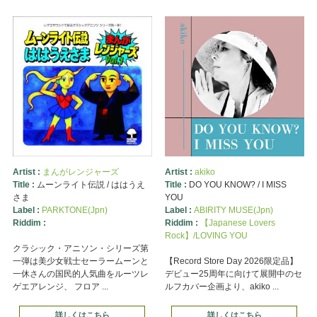
Artist :
まんがレンジャーズ
Artist :
akiko
Title :
ムーンライト伝説 / ははうえ
Title :
DO YOU KNOW? / I MISS
さま
YOU
Label :
PARKTONE(Jpn)
Label :
ABIRITY MUSE(Jpn)
Riddim :
Riddim :
【Japanese Lovers
Rock】/LOVING YOU
クラシック・アニソン・シリーズ第
一弾は美少女戦士セーラームーンと
【Record Store Day 2026限定品】
一休さんの国民的人気曲をルーツレ
デビュー25周年に向けて展開中のセ
ゲエアレンジ、 フロア ...
ルフカバー企画より、akiko ...
詳しくはこちら
詳しくはこちら