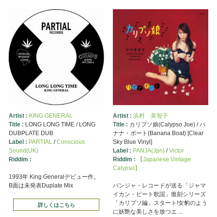
Artist :
KING GENERAL
Artist :
浜村 美智子
Title :
LONG LONG TIME / LONG
Title :
カリプソ娘(Calypso Joe) / バ
DUBPLATE DUB
ナナ・ボート(Banana Boat) [Clear
Label :
PARTIAL
/
Conscious
Sky Blue Vinyl]
Sound(UK)
Label :
PANJA(Jpn)
/
Victor
Riddim :
Riddim :
【Japanese Vintage
Calypso】
1993年 King Generalデビュー作。
B面は未発表Duplate Mix
パンジャ・レコードが送る「ジャマ
イカン・ビート歌謡」復刻シリーズ
「カリプソ編」スタート!女豹のよう
詳しくはこちら
に妖艶な美しさを放つエ ...