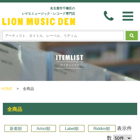
名古屋市千種区の
レゲエミュージック・レコード専門店
HOME
>
全商品
全商品
表示件
新着順
Artist順
Label順
Riddim順
数