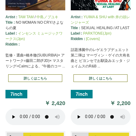
Artist :
TAM TAM
/
中島ノブユキ
Artist :
YUIMA & SHU with 井の頭レ
Title :
NO WOMAN NO CRY/さよな
ンジャーズ
らの夏
Title :
SEXUAL HEALING / AT LAST
Label :
インセンス ミュージックワ
Label :
PARKTONE(Jpn)
ークス(Jpn)
Riddim :
[Covers]
Riddim :
話題沸騰中のレゲエラブデュエット
監修・選曲=橋本徹(SUBURBIA)× ア
第二弾は マーヴィン・ゲイの大有名
ートワーク=藤田二郎(FJD)× マスタ
曲と ビヨンセでお馴染みエッタ・ジ
リング=Calmによる、“午後のコー ...
ェイムスのR&B ...
詳しくはこちら
詳しくはこちら
￥
2,420
￥
2,200