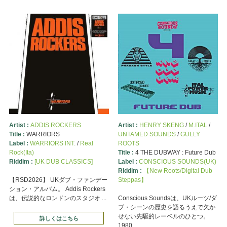
Artist :
ADDIS ROCKERS
Artist :
HENRY SKENG
/
M.ITAL
/
Title :
WARRIORS
UNTAMED SOUNDS
/
GULLY
Label :
WARRIORS INT.
/
Real
ROOTS
Rock(Ita)
Title :
4 THE DUBWAY : Future Dub
Riddim :
[UK DUB CLASSICS]
Label :
CONSCIOUS SOUNDS(UK)
Riddim :
【New Roots/Digital Dub
【RSD2026】 UKダブ・ファンデー
Steppas】
ション・アルバム。 Addis Rockers
は、伝説的なロンドンのスタジオ ...
Conscious Soundsは、UKルーツ/ダ
ブ・シーンの歴史を語るうえで欠か
せない先駆的レーベルのひとつ。
詳しくはこちら
1980 ...