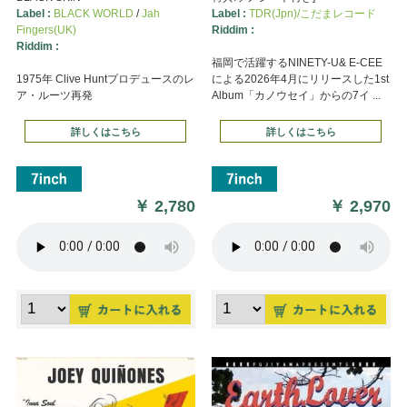
Label :
BLACK WORLD
/
Jah
Label :
TDR(Jpn)/こだまレコード
Fingers(UK)
Riddim :
Riddim :
福岡で活躍するNINETY-U& E-CEE
1975年 Clive Huntプロデュースのレ
による2026年4月にリリースした1st
ア・ルーツ再発
Album「カノウセイ」からの7イ ...
詳しくはこちら
詳しくはこちら
￥
2,780
￥
2,970