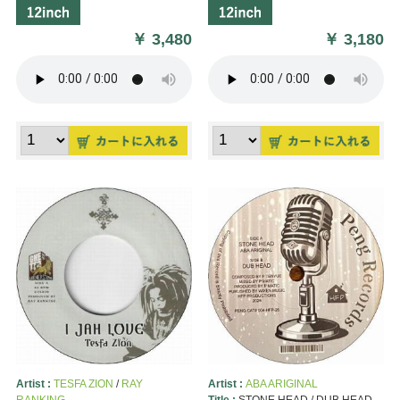
￥
3,480
￥
3,180
Artist :
TESFA ZION
/
RAY
Artist :
ABA ARIGINAL
RANKING
Title :
STONE HEAD / DUB HEAD