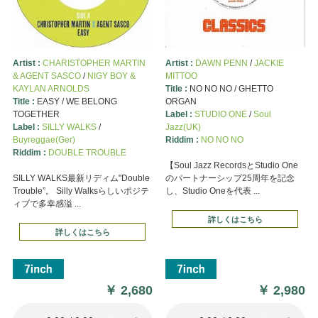
Artist :
CHARISTOPHER MARTIN
Artist :
DAWN PENN
/
JACKIE
& AGENT SASCO
/
NIGY BOY &
MITTOO
KAYLAN ARNOLDS
Title :
NO NO NO / GHETTO
Title :
EASY / WE BELONG
ORGAN
TOGETHER
Label :
STUDIO ONE
/
Soul
Label :
SILLY WALKS
/
Jazz(UK)
Buyreggae(Ger)
Riddim :
NO NO NO
Riddim :
DOUBLE TROUBLE
【Soul Jazz RecordsとStudio One
SILLY WALKS最新リディム"Double
のパートナーシップ25周年を記念
Trouble”。 Silly Walksらしいポジテ
し、Studio Oneを代表 ...
ィブで多幸感溢 ...
詳しくはこちら
詳しくはこちら
￥
2,680
￥
2,980