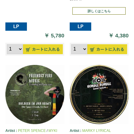
詳しくはこちら
￥
5,780
￥
4,380
Artist :
PETER SPENCE
/
MYKI
Artist :
MARKY LYRICAL