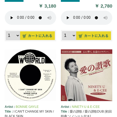
￥
3,180
￥
2,780
Artist :
BONNIE GAYLE
Artist :
NINETY-U & E-CEE
Title :
I CAN'T CHANGE MY SKIN /
Title :
愛の讃歌 / 愛の讃歌DUB [初回
BLACK SKIN
特典:ソノシート付き]