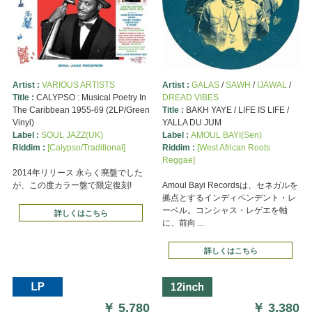
Artist :
VARIOUS ARTISTS
Artist :
GALAS
/
SAWH
/
IJAWAL
/
Title :
CALYPSO : Musical Poetry In
DREAD VIBES
The Caribbean 1955-69 (2LP/Green
Title :
BAKH YAYE / LIFE IS LIFE /
Vinyl)
YALLA DU JUM
Label :
SOUL JAZZ(UK)
Label :
AMOUL BAYI(Sen)
Riddim :
[Calypso/Traditional]
Riddim :
[West African Roots
Reggae]
2014年リリース 永らく廃盤でした
が、この度カラー盤で限定復刻!
Amoul Bayi Recordsは、セネガルを
拠点とするインディペンデント・レ
ーベル。コンシャス・レゲエを軸
詳しくはこちら
に、前向 ...
詳しくはこちら
￥
5,780
￥
3,380