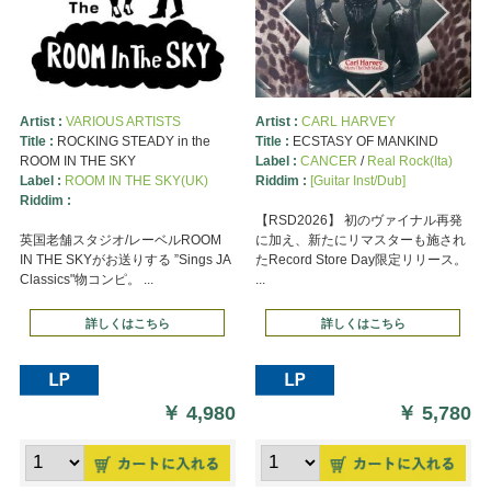
Artist :
VARIOUS ARTISTS
Artist :
CARL HARVEY
Title :
ROCKING STEADY in the
Title :
ECSTASY OF MANKIND
ROOM IN THE SKY
Label :
CANCER
/
Real Rock(Ita)
Label :
ROOM IN THE SKY(UK)
Riddim :
[Guitar Inst/Dub]
Riddim :
【RSD2026】 初のヴァイナル再発
英国老舗スタジオ/レーベルROOM
に加え、新たにリマスターも施され
IN THE SKYがお送りする ”Sings JA
たRecord Store Day限定リリース。
Classics"物コンピ。 ...
...
詳しくはこちら
詳しくはこちら
￥
4,980
￥
5,780