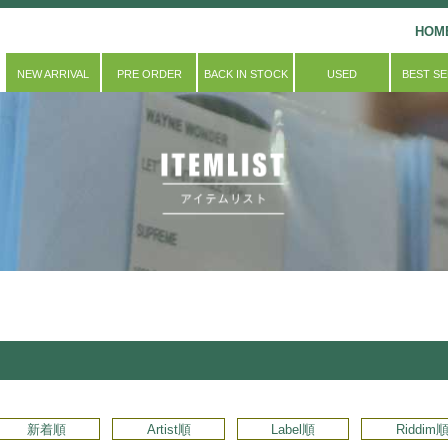
HOM
NEW ARRIVAL
PRE ORDER
BACK IN STOCK
USED
BEST S
新着順
Artist順
Label順
Riddim