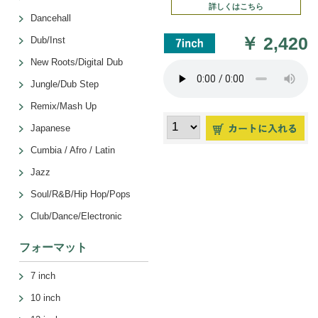
詳しくはこちら
Dancehall
￥
2,420
Dub/Inst
New Roots/Digital Dub
Jungle/Dub Step
Remix/Mash Up
Japanese
Cumbia / Afro / Latin
Jazz
Soul/R&B/Hip Hop/Pops
Club/Dance/Electronic
フォーマット
7 inch
10 inch