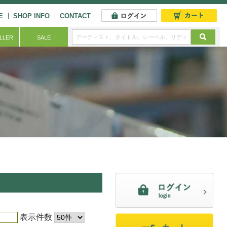
E
SHOP INFO
CONTACT
ELLER
SALE
表示件数
順