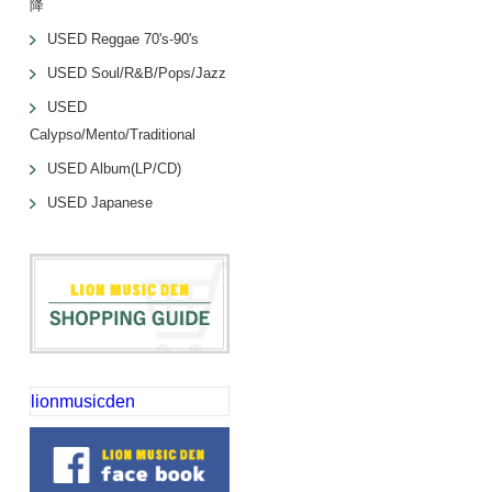
降
USED Reggae 70's-90's
USED Soul/R&B/Pops/Jazz
USED
Calypso/Mento/Traditional
USED Album(LP/CD)
USED Japanese
lionmusicden