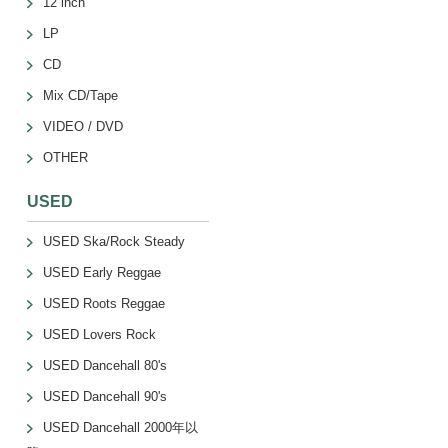
12 inch
LP
CD
Mix CD/Tape
VIDEO / DVD
OTHER
USED
USED Ska/Rock Steady
USED Early Reggae
USED Roots Reggae
USED Lovers Rock
USED Dancehall 80's
USED Dancehall 90's
USED Dancehall 2000年以