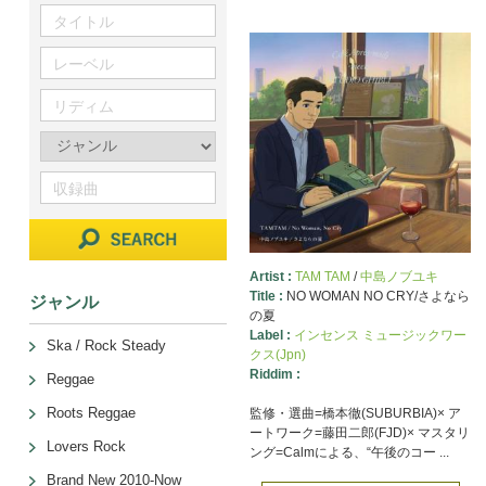
Artist :
TAM TAM
/
中島ノブユキ
Title :
NO WOMAN NO CRY/さよなら
ジャンル
の夏
Label :
インセンス ミュージックワー
Ska / Rock Steady
クス(Jpn)
Riddim :
Reggae
Roots Reggae
監修・選曲=橋本徹(SUBURBIA)× ア
ートワーク=藤田二郎(FJD)× マスタリ
Lovers Rock
ング=Calmによる、“午後のコー ...
Brand New 2010-Now