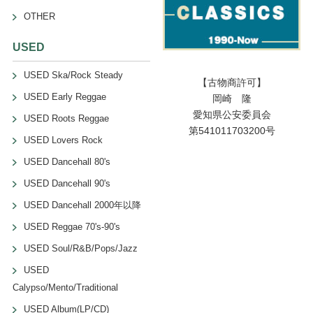
OTHER
USED
USED Ska/Rock Steady
【古物商許可】
USED Early Reggae
岡崎 隆
愛知県公安委員会
USED Roots Reggae
第541011703200号
USED Lovers Rock
USED Dancehall 80's
USED Dancehall 90's
USED Dancehall 2000年以降
USED Reggae 70's-90's
USED Soul/R&B/Pops/Jazz
USED
Calypso/Mento/Traditional
USED Album(LP/CD)