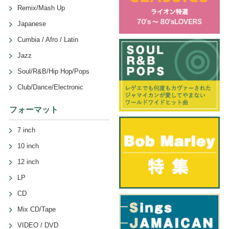
Remix/Mash Up
Japanese
Cumbia / Afro / Latin
Jazz
Soul/R&B/Hip Hop/Pops
Club/Dance/Electronic
フォーマット
7 inch
10 inch
12 inch
LP
CD
Mix CD/Tape
VIDEO / DVD