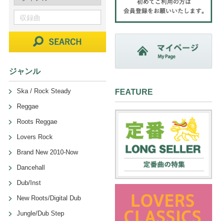
ジャンル
Ska / Rock Steady
FEATURE
Reggae
Roots Reggae
Lovers Rock
Brand New 2010-Now
Dancehall
Dub/Inst
New Roots/Digital Dub
Jungle/Dub Step