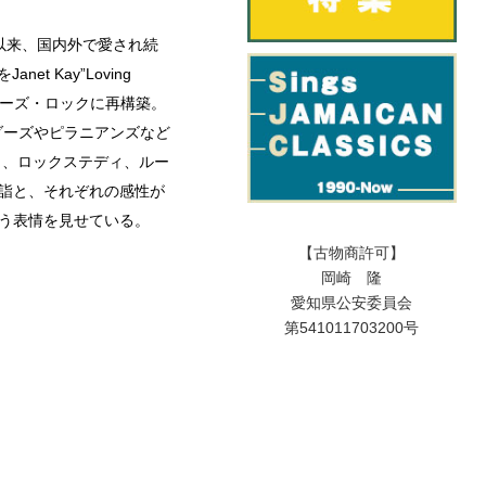
の発表以来、国内外で愛され続
et Kay”Loving
ァーズ・ロックに再構築。
ネタンダーズやピラニアンズなど
カ、ロックステディ、ルー
詣と、それぞれの感性が
う表情を見せている。
【古物商許可】
岡崎 隆
愛知県公安委員会
第541011703200号