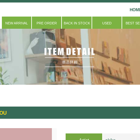
HOM
NEW ARRIVAL
PRE ORDER
BACK IN STOCK
USED
BEST S
YOU
Artist
akiko