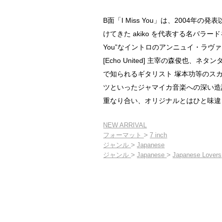
B面「I Miss You」は、2004年
けてきた akiko を代表する名バラードをJan
You”なイントロのアンニュイ・ラヴ
[Echo United] 主宰の森俊也、
で知られるギタリスト 塚本功等のス
ツといったジャマイカ音楽への深い造
重なり合い、オリジナルとはひと味違
NEW ARRIVAL
>
フォーマット
7 inch
>
ジャンル
Japanese
>
>
ジャンル
Japanese
Japanese Lovers