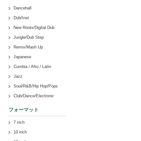
Dancehall
Dub/Inst
New Roots/Digital Dub
Jungle/Dub Step
Remix/Mash Up
Japanese
Cumbia / Afro / Latin
Jazz
Soul/R&B/Hip Hop/Pops
Club/Dance/Electronic
フォーマット
7 inch
10 inch