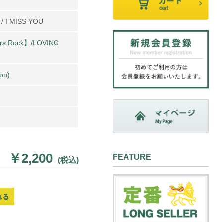
/ I MISS YOU
ers Rock】/LOVING
pn)
￥2,200
FEATURE
(税込)