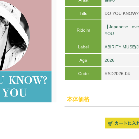
Title
DO YOU KNOW? 
【Japanese Lov
Riddim
YOU
Label
ABIRITY MUSE(J
Age
2026
Code
RSD2026-04
本体価格