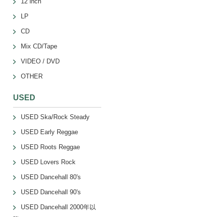
12 inch
LP
CD
Mix CD/Tape
VIDEO / DVD
OTHER
USED
USED Ska/Rock Steady
USED Early Reggae
USED Roots Reggae
USED Lovers Rock
USED Dancehall 80's
USED Dancehall 90's
USED Dancehall 2000年以