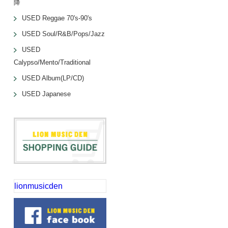
降
USED Reggae 70's-90's
USED Soul/R&B/Pops/Jazz
USED
Calypso/Mento/Traditional
USED Album(LP/CD)
USED Japanese
lionmusicden