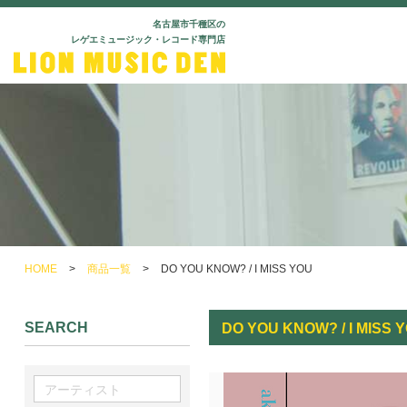
名古屋市千種区の
レゲエミュージック・レコード専門店
HOME
>
商品一覧
>
DO YOU KNOW? / I MISS YOU
SEARCH
DO YOU KNOW? / I MISS 