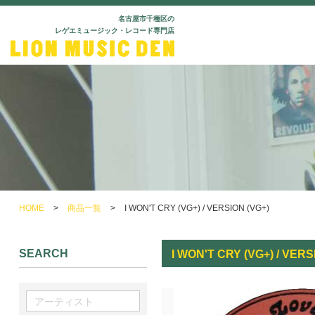
名古屋市千種区の
レゲエミュージック・レコード専門店
HOME
>
商品一覧
>
I WON'T CRY (VG+) / VERSION (VG+)
SEARCH
I WON'T CRY (VG+) / VERS