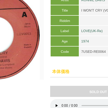
Title
I WON'T CRY (V
Riddim
Label
LOVE(UK-Re)
Age
1974
Code
7USED-RE0064
本体価格
SOLD OUT