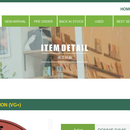
HOM
NEW ARRIVAL
PRE ORDER
BACK IN STOCK
USED
BEST S
ION (VG+)
Artist
RONNIE DAVIS