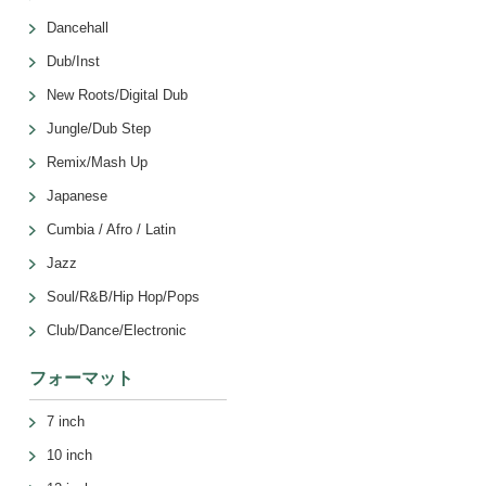
Dancehall
Dub/Inst
New Roots/Digital Dub
Jungle/Dub Step
Remix/Mash Up
Japanese
Cumbia / Afro / Latin
Jazz
Soul/R&B/Hip Hop/Pops
Club/Dance/Electronic
フォーマット
7 inch
10 inch