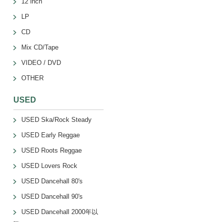
12 inch
LP
CD
Mix CD/Tape
VIDEO / DVD
OTHER
USED
USED Ska/Rock Steady
USED Early Reggae
USED Roots Reggae
USED Lovers Rock
USED Dancehall 80's
USED Dancehall 90's
USED Dancehall 2000年以