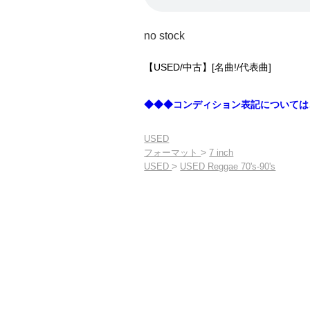
no stock
【USED/中古】[名曲!/代表曲]
◆◆◆コンディション表記については
USED
>
フォーマット
7 inch
>
USED
USED Reggae 70's-90's