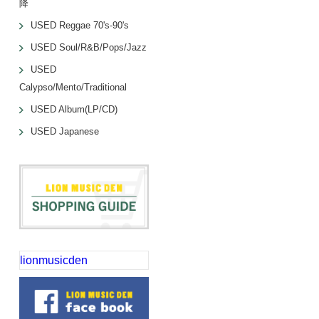
降
USED Reggae 70's-90's
USED Soul/R&B/Pops/Jazz
USED
Calypso/Mento/Traditional
USED Album(LP/CD)
USED Japanese
lionmusicden