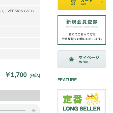
G+) / VERSION (VG+)
￥1,700
(税込)
FEATURE